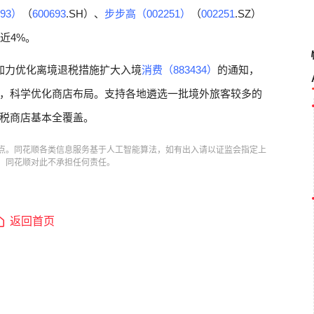
93）
（
600693
.SH）、
步步高（002251）
（
002251
.SZ）
涨近4%。
加力优化离境退税措施扩大入境
消费（883434）
的通知，
，科学优化商店布局。支持各地遴选一批境外旅客较多的
税商店基本全覆盖。
点。同花顺各类信息服务基于人工智能算法，如有出入请以证监会指定上
，同花顺对此不承担任何责任。
返回首页