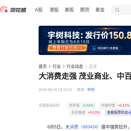
A股
港股
美股
期货
基金
首页
行业
行业动态
正文
大消费走强 茂业商业、中
2026-06-05 03:18:21
来源：
财闻
文章提及标的
步步高
-0.54%
中国中免
+0.47%
东百集团
+0.63%
查看股票机会
6月5日，大
消费（883434）
盘中强势拉升