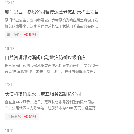
16:12
16.18%，智谱涨14.63%，太平洋航运涨13.77%；美高梅中
国跌7.76%，现代牧业跌6.94%，晋景新能跌5.94%，沪上阿
厦门钨业：参股公司暂停运营老挝勐康稀土项目
姨跌5.48%，海致科技集团跌5.44%。
厦门钨业公告，公司参股公司赤金厦钨为响应稀土资源开发
相关政策要求，决定暂停运营其位于老挝川圹省勐康县的勐
康稀土矿项目。该项目目前处于试生产阶段，2025年度生产
厦门钨业
+0.97%
稀土产品998.56吨，赤金厦钨归母净利润-10659.31万元。暂
停运营后，赤金厦钨将继续推进矿权证照续期工作，并寻求
16:12
解决方案。
自然资源部对浙闽启动地灾防御Ⅳ级响应
据气象部门预测和部地质灾害技术指导中心研判，受第13号
台风“白海豚”影响，未来一周，浙江、福建有强降雨过程，浙
江大部、福建北部发生地质灾害的风险较高。自然资源部于8
月7日15时对浙江、福建启动地质灾害防御IV级响应。自然资
16:11
源部要求浙江省、福建省自然资源主管部门增强风险意识和
长信科技持股公司成立服务器制造公司
忧患意识，强化底线思维和极限思维，高度重视强降雨引发
地质灾害防范应对，及时组织开展巡查排查，切实做好监测
企查查APP显示，近日，芜湖长信服务器制造有限公司成
预警、会商研判、灾情险情处置和值班值守、信息报送等工
立，法定代表人为陈伟达，注册资本为2000万元，经营范围
作；中国地质调查局、自然资源部部地质灾害技术指导中心
包含：人工智能应用软件开发；云计算设备销售；云计算设
长信科技
+0.51%
加强会商研判和专家调度，全力协助地方做好地质灾害防御
备制造；电子元器件批发；光电子器件销售等。企查查股权
工作。（新华社）
穿透显示，该公司由长信科技持股的芜湖长信智算科技有限
16:11
公司全资持股。（人民财讯）