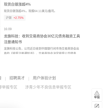
现货白银涨超4%
现货白银涨超4%，现报64.11美元/盎司。
沪银
+2.75%
16:09
龙旗科技：收到交易商协会30亿元债务融资工具
注册通知书
龙旗科技公告，公司近日收到中国银行间市场交易商协会出
具的《接受注册通知书》，交易商协会决定接受公司债务融
资工具注册，注册金额为30亿元，注册额度自通知书落款之
龙旗科技
--
日起2年内有效，由兴业银行股份有限公司主承销。公司此前
已披露拟申请注册发行总额度不超过30亿元的债务融资工
16:08
具，本次公告为收到注册通知书的进展披露。
接
招聘英才
用户体验计划
纵横股份：上交所终止公司向特定对象发行股票
审核
荐举报专区
涉青少年不良信息举报专区
纵横股份公告，公司于2026年8月3日召开董事会审议通过终
止向特定对象发行股票事项并撤回申请文件。近日，公司收
举报
到上交所出具的《关于终止对成都纵横自动化技术股份有限
纵横股份
--
公司向特定对象发行股票审核的决定》，上交所决定终止对