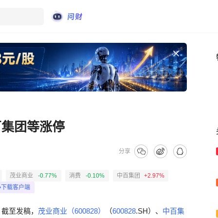
百集团等涨停
分享
茂业商业
-0.77%
消费
-0.10%
中百集团
+2.97%
下载客户端
，截至发稿，
茂业商业（600828）
（
600828
.SH）、
中百集