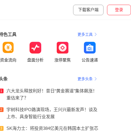
下载客户端
登录
特色工具
更多工具
资金流向
盘面分析
涨停聚焦
公告速递
头条
更多头条
六大龙头释放利好！昔日“黄金赛道”集体飙涨！
1
重估来了？
宇树科技IPO路演现场，王兴兴最新发声！谈及
2
上市、具身智能行业发展
SK海力士：将投资384亿美元在韩国本土扩张芯
3