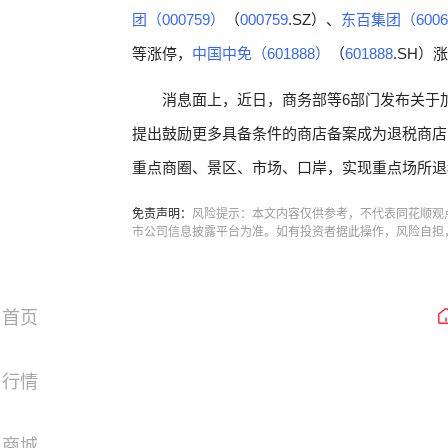
团（000759）
（
000759
.SZ）、
东百集团（6006
等涨停，
中国中免（601888）
（
601888
.SH）
消息面上，近日，商务部等6部门发布关于
提出鼓励更多具备条件的商店备案成为退税商店
重点商圈、景区、市场、口岸，实现重点场所退
免责声明：
风险提示：本文内容仅供参考，不代表同花顺观
市公司信息披露平台为准。如有投资者据此操作，风险自担
首页
行情
商城