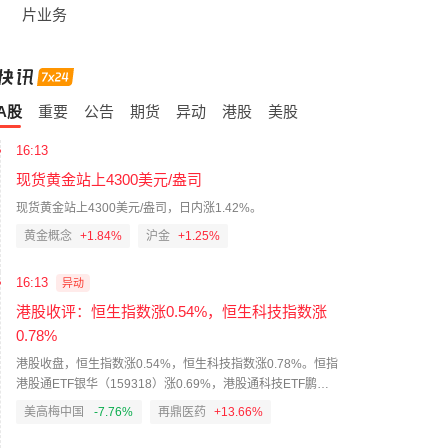
片业务
A股
重要
公告
期货
异动
港股
美股
16:13
现货黄金站上4300美元/盎司
现货黄金站上4300美元/盎司，日内涨1.42%。
黄金概念
+1.84%
沪金
+1.25%
16:13
异动
港股收评：恒生指数涨0.54%，恒生科技指数涨
0.78%
港股收盘，恒生指数涨0.54%，恒生科技指数涨0.78%。恒指
港股通ETF银华（159318）涨0.69%，港股通科技ETF鹏华
（159751）涨1.45%。板块方面，加密货币挖矿、林业板块
美高梅中国
-7.76%
再鼎医药
+13.66%
涨幅靠前；金属包装、铅锌板块跌幅靠前。个股方面，拿森
科技涨64.11%，再鼎医药涨18.38%，金斯瑞生物科技涨