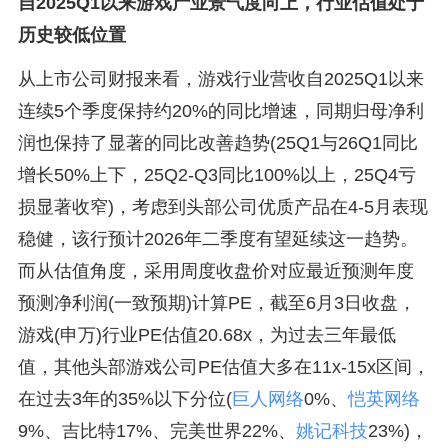
自2025Q1以来游戏产业景气度向上，行业估值处于
历史较低位置
从上市公司财报来看，游戏行业营收自2025Q1以来
连续5个季度保持约20%的同比增速，同期归母净利
润也保持了显著的同比改善趋势(25Q1与26Q1同比
增长50%上下，25Q2-Q3同比100%以上，25Q4亏
损显著收窄)，考虑到头部公司优质产品在4-5月表现
稳健，该行预计2026年二季度有望延续这一趋势。
而从估值角度，采用周度收盘价对应最近预测年度
预测净利润(一致预期)计算PE，截至6月3日收盘，
游戏(申万)行业PE估值20.68x，为过去三年最低
值，其他头部游戏公司PE估值大多在11x-15x区间，
在过去3年的35%以下分位(
巨人网络
0%、
恺英网络
9%、吉比特17%、完美世界22%、
姚记科技
23%)，