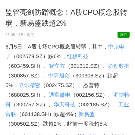
监管亮剑防蹭概念！A股CPO概念股转
弱，新易盛跌超2%
06-05 13:51 财闻
利空
6月5日，A股市场CPO概念股转弱，其中，
中京电
子
（002579.SZ）跌6%，
红板科技
（603459.SH）、
智立方
（301312.SZ）、
协创数据
（300857.SZ）、
中际旭创
（300308.SZ）跌超
5%，
立讯精密
（002475.SZ）、杰普特
（688025.SH）、
通富微电
（002156.SZ）、
罗博特
科
（300757.SZ）、
华天科技
（002185.SZ）、
工业
富联
（601138.SH）跌超4%；
新易盛
（300502.SZ）跌超2%，此前一度涨超5%。