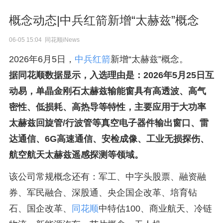
概念动态|中兵红箭新增“太赫兹”概念
06-05 15:04 同花顺iNews
2026年6月5日，
中兵红箭
新增“太赫兹”概念。
据同花顺数据显示，入选理由是：2026年5月25日互
动易，单晶金刚石太赫兹输能窗具有高透波、高气
密性、低损耗、高热导等特性，主要应用于大功率
太赫兹回旋管/行波管等真空电子器件输出窗口、雷
达通信、6G高速通信、安检成像、工业无损探伤、
航空航天太赫兹遥感探测等领域。
该公司常规概念还有：军工、中字头股票、融资融
券、军民融合、深股通、央企国企改革、培育钻
石、国企改革、
同花顺
中特估100、商业航天、冷链