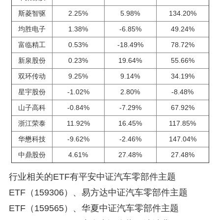
斯菱智驱
2.25%
5.98%
134.20%
均胜电子
1.38%
-6.85%
49.24%
富临精工
0.53%
-18.49%
78.72%
新泉股份
0.23%
19.64%
55.66%
双环传动
9.25%
9.14%
34.19%
星宇股份
-1.02%
2.80%
-8.48%
山子高科
-0.84%
-7.29%
67.92%
浙江荣泰
11.92%
16.45%
117.85%
华懋科技
-9.62%
-2.46%
147.04%
中鼎股份
4.61%
27.48%
27.48%
行业相关的ETF有平安中证汽车零部件主题
ETF（159306）、易方达中证汽车零部件主题
ETF（159565）、华夏中证汽车零部件主题