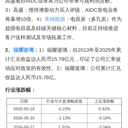
高盛看好AIDC业务将为公司带来可观利润贡献。
3）高盛：维持潍柴动力买入评级，AIDC发电业务
将暴增10倍。4）
美锦能源
：电容炭（多孔炭）作为
超级电容器及硅碳关键核心材料，目前正持续推进
客户送样测试及市场拓展工作。
2、
福耀玻璃
：
1）福耀玻璃：自2013年至2025年累
计汇兑收益达人民币15.78亿元，印证了公司汇率波
动应对政策的有效性。2）福耀玻璃：公司累计汇兑
收益达人民币15.78亿。
行业涨跌幅：
日期
行业与大盘涨幅差值
上证涨跌幅
2026-05-19
-0.23%
0.92%
2026-05-20
-1.13%
-0.18%
2026-05-21
1.01%
-2.04%