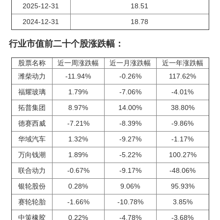
2025-12-31
18.51
2024-12-31
18.78
行业市值前二十个股涨跌幅：
股票名称
近一周涨跌幅
近一月涨跌幅
近一年涨跌幅
潍柴动力
-11.94%
-0.26%
117.62%
福耀玻璃
1.79%
-7.06%
-4.01%
拓普集团
8.97%
14.00%
38.80%
德赛西威
-7.21%
-8.39%
-9.86%
华域汽车
1.32%
-9.27%
-1.17%
万向钱潮
1.89%
-5.22%
100.27%
联合动力
-0.67%
-9.17%
-48.06%
银轮股份
0.28%
9.06%
95.93%
赛轮轮胎
-1.66%
-10.78%
3.85%
中策橡胶
0.22%
-4.78%
-3.68%