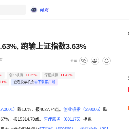
63%, 跑输上证指数3.63%
君
分享
2%
创业板指
+1.35%
深证成指
+1.42%
.11%
查看股票机会
下载客户端
A0001）
跌1.0%，报4027.74点。
创业板指（399006）
跌
.67%，报15314.70点。
医疗服务（881175）
指数
。前五大上涨个股分别为
ST中珠（600568）
、
诚达药业（301