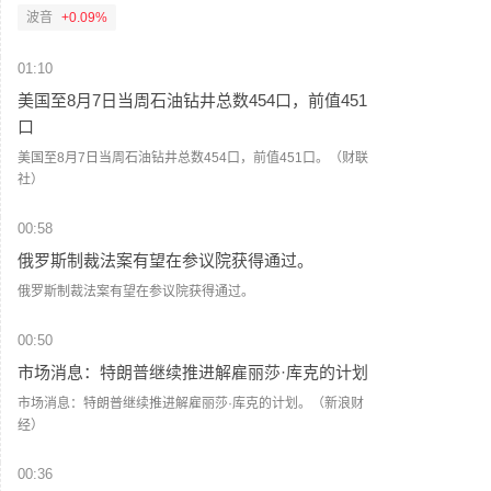
邦航空局表示，此前收到报告称，部分客机机身出现裂纹，
波音
+0.09%
相关问题可能对飞机结构完整性产生不利影响。指令要求对
这些飞机进行检查。该指令将于9月10日生效。（央视新闻）
01:10
美国至8月7日当周石油钻井总数454口，前值451
口
美国至8月7日当周石油钻井总数454口，前值451口。（财联
社）
00:58
俄罗斯制裁法案有望在参议院获得通过。
俄罗斯制裁法案有望在参议院获得通过。
00:50
市场消息：特朗普继续推进解雇丽莎·库克的计划
市场消息：特朗普继续推进解雇丽莎·库克的计划。（新浪财
经）
00:36