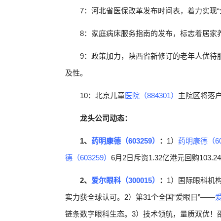
7：河北省医保改革发布时间表，着力实现“
8：家庭病床服务指南的发布，标志着居家
9：政策加力，陕西省新修订的老年人优待
及性。
10：北京儿童
医院（884301）
主院区将落
龙头公司动态：
1、
药明康德（603259）
：
1）
药明康德（60
德（603259）
6月2日斥资1.32亿港元回购103.
2、
爱尔眼科（300015）
：
1）国际眼科机构
实力获全球认可。2）第31个全国“爱眼日”——
爱
链条数字眼科生态。3）技术领航，量质双优！