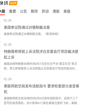
A股
重要
公告
期货
异动
港股
美股
01:24
美国参议院通过对俄制裁法案
美国参议院通过对俄制裁法案。（新浪财经）
01:20
特朗普称将就上诉法院涉白宫宴会厅项目裁决提
起上诉
美国总统特朗普当地时间8月7日在社交平台“真实社交”发文
称，将立即就联邦上诉法院阻止白宫宴会厅项目的裁决向美
国最高法院提出上诉，并称该裁决“出于政治动机且违法”。
（财联社）
01:18
美联邦航空局发布适航指令 要求检查部分波音客
机
美国联邦航空局当地时间8月6日发布适航指令，适用于三个
型号的波音客机，估计影响471架在美国注册的飞机。美国联