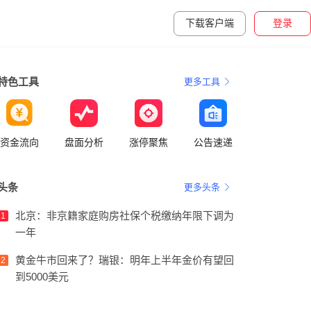
下载客户端
登录
特色工具
更多工具
资金流向
盘面分析
涨停聚焦
公告速递
头条
更多头条
北京：非京籍家庭购房社保个税缴纳年限下调为
1
一年
黄金牛市回来了？瑞银：明年上半年金价有望回
2
到5000美元