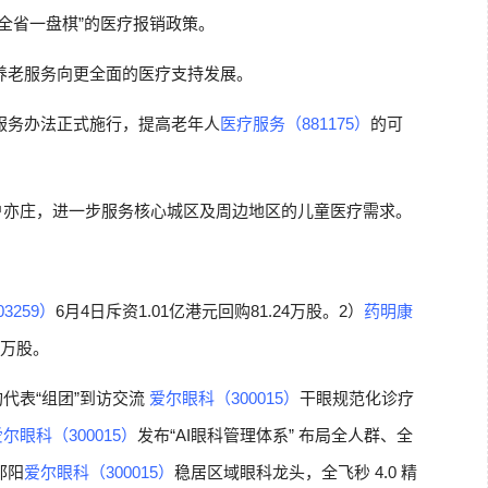
全省一盘棋”的医疗报销政策。
养老服务向更全面的医疗支持发展。
服务办法正式施行，提高老年人
医疗服务（881175）
的可
户亦庄，进一步服务核心城区及周边地区的儿童医疗需求。
3259）
6月4日斥资1.01亿港元回购81.24万股。2）
药明康
24万股。
代表“组团”到访交流
爱尔眼科（300015）
干眼规范化诊疗
尔眼科（300015）
发布“AI眼科管理体系” 布局全人群、全
邵阳
爱尔眼科（300015）
稳居区域眼科龙头，全飞秒 4.0 精