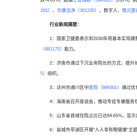
201）
、
华康洁净（301235）
、数字人、
皓元医药
行业新闻摘要：
1：国家卫健委表示到2030年将基本实现
（881175）
能力。
2：济南市通过下沉业务院长的方式，提升
5）
组织。
3：达州市通川区中
医院（884301）
通过优
4：海南省召开座谈会，推动专症专康服务
5：山东省县域住院占比已达84.65%，
6：盐城市亭湖区开展“人人享有眼健康”主