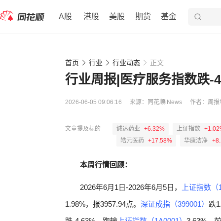
A股
港股
美股
期货
基金
首页
行业
行业动态
正文
行业周报|医疗服务指数跌-4.
2026-06-05 09:06:16
来源：
同花顺iNews
作者：
周报
文章提及标的
诚达药业
+6.32%
上证指数
+1.0
皓元医药
+17.58%
华康洁净
+8
本周行情回顾：
2026年6月1日-2026年6月5日，
上证指数（1
1.98%，报3957.94点。
深证成指（399001）
跌1
跌-4.63%，跑输
上证指数（1A0001）
3.63%