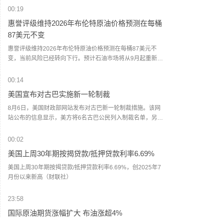
00:19
惠誉评级维持2026年布伦特原油价格预测在每桶
87美元不变
惠誉评级维持2026年布伦特原油价格预测在每桶87美元不
变，当前风险已经转向下行。预计石油市场将从9月起重新进
入供应过剩状态。预计2026年第四季度布伦特原油价格将降
至每桶70美元。6月霍尔木兹海峡运输量增加的供应足以抵消
00:14
额外两个月供应中断的影响。预计一旦中东地区敌对行动缓
美国宣布对古巴实施新一轮制裁
解，该地区产量将迅速恢复。全球库存充裕以及非欧佩克供
应强劲，是油价面临下行压力的因素。（财联社）
8月6日，美国财政部网站发布对古巴新一轮制裁措施。该网
站公布的信息显示，美方将6名古巴公民列入制裁名单，另有
2名此前已受美国制裁的古巴公民被追加制裁。此外，还有5
家位于古巴的实体被列入制裁名单。（央视）
00:02
美国上周30年期按揭贷款/抵押贷款利率6.69%
美国上周30年期按揭贷款/抵押贷款利率6.69%，创2025年7
月份以来新高（财联社）
23:58
国际原油期货涨幅扩大 布油涨超4%