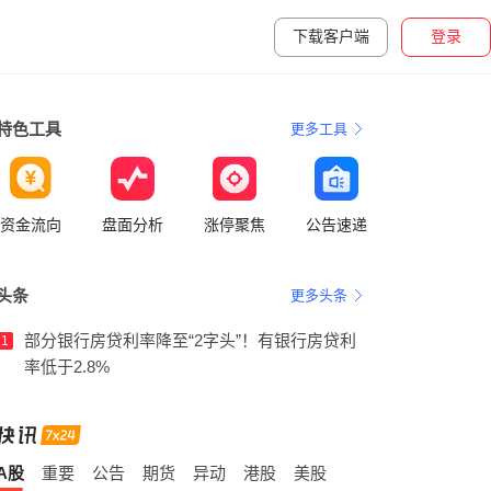
下载客户端
登录
特色工具
更多工具
资金流向
盘面分析
涨停聚焦
公告速递
头条
更多头条
部分银行房贷利率降至“2字头”！有银行房贷利
1
率低于2.8%
A股
重要
公告
期货
异动
港股
美股