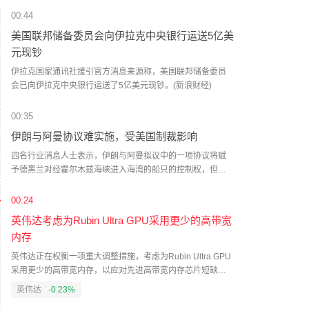
00:44
美国联邦储备委员会向伊拉克中央银行运送5亿美
元现钞
伊拉克国家通讯社援引官方消息来源称，美国联邦储备委员
会已向伊拉克中央银行运送了5亿美元现钞。(新浪财经)
00:35
伊朗与阿曼协议难实施，受美国制裁影响
四名行业消息人士表示，伊朗与阿曼拟议中的一项协议将赋
予德黑兰对经霍尔木兹海峡进入海湾的船只的控制权，但由
于美国制裁以及针对任何付款的限制性保险条款，该协议难
以实施。（财联社）
00:24
英伟达考虑为Rubin Ultra GPU采用更少的高带宽
内存
英伟达正在权衡一项重大调整措施，考虑为Rubin Ultra GPU
采用更少的高带宽内存，以应对先进高带宽内存芯片短缺问
题。（财联社）
英伟达
-0.23%