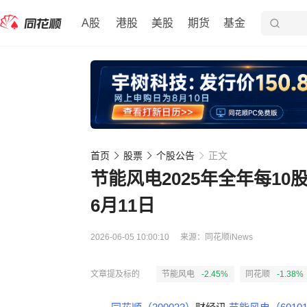
A股
港股
美股
期货
基金
首页
股票
个股公告
正文
节能风电2025年全年每10股
6月11日
2026-06-05 10:00:10
来源：
同花顺iNews
文章提及标的
节能风电
-2.45%
同花顺
-1.38%