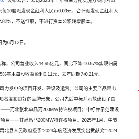
16）
发布公告，公司2025年全年权益分配实施方案内容如
股东每10股派发现金红利人民币0.03元，合计派发现金红利人
为2.82%，不送红股，不进行资本公积转增股本。
为6月12日。
称，公司营业收入44.95亿元，同比下降-10.57%实现归属
45%基本每股收益盈利0.11元，去年同期为0.21元。
风力发电的项目开发、建设及运营。公司的主要产品是电
的知名度和良好的品牌形象，公司先后中标并示范建设了国
——河北张北单晶河200MW特许权项目；中标并示范建设
项目——甘肃昌马200MW特许权项目。2025年1月，中节
县人民政府授予“2024年度经济发展突出贡献奖”“2024