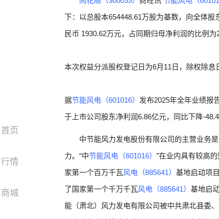
同花顺（300033）
财经讯
节能风电（6010
下：以总股本654448.61万股为基数，向全体
民币 1930.62万元，占同期归母净利润的比例
本次权益分派股权登记日为6月11日，除权除息日
据
节能风电（601016）
发布2025年全年业绩报告
于上市公司股东净利润6.86亿元，同比下降-48.
首页
中节能风力发电股份有限公司的主营业务是
力。“中
节能风电（601016）
”在业内具有较高
行情
家第一个百万千瓦
风电（885641）
基地启动项目
了国家第一个千万千瓦
风电（885641）
基地启动
商城
能（肃北）风力发电有限公司被中共肃北县委、肃北