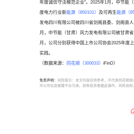
年度诚信守法模范企业”。2025年1月，中节能
度电力行业新
能源（850101）
及可再生
能源（85
发电四川有限公司被四川省剑阁县委、剑阁县人民政
月，中节能（甘肃）风力发电有限公司被甘肃省人民
月，公司分别获得中国上市公司协会2025年
实践。
（数据来源：
同花顺（300033）
iFinD）
免责声明：
风险提示：本文内容仅供参考，不代表同花顺观
市公司信息披露平台为准。如有投资者据此操作，风险自担