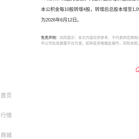
本公积金每10股转增4股，转增后总股本增至1,090
为2026年6月12日。
免责声明：
风险提示：本文内容仅供参考，不代表同花顺观
市公司信息披露平台为准。如有投资者据此操作，风险自担
首页
行情
商城