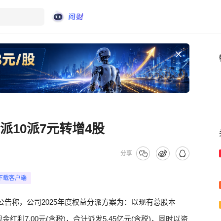
派10派7元转增4股
分享
下载客户端
Z)公告称，公司2025年度权益分派方案为：以现有总股本
现金红利7.00元(含税)，合计派发5.45亿元(含税)，同时以资