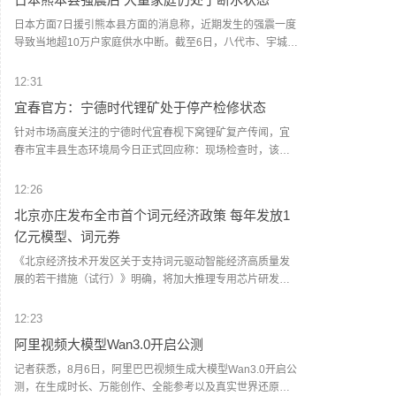
日本方面7日援引熊本县方面的消息称，近期发生的强震一度
导致当地超10万户家庭供水中断。截至6日，八代市、宇城市
等地仍有约36880户家庭断水。消息称，预计熊本县全县的断
水问题要到本月底才能解决。（央视新闻）
12:31
宜春官方：宁德时代锂矿处于停产检修状态
针对市场高度关注的宁德时代宜春枧下窝锂矿复产传闻，宜
春市宜丰县生态环境局今日正式回应称：现场检查时，该企
业处于停产检修状态，现场未进行矿石装运及破碎等生产作
业，已要求企业尽快办理环评审批手续。 (上海证券报)
12:26
北京亦庄发布全市首个词元经济政策 每年发放1
亿元模型、词元券
《北京经济技术开发区关于支持词元驱动智能经济高质量发
展的若干措施（试行）》明确，将加大推理专用芯片研发扶
持力度，探索集成电路系统级架构创新。加速推理效能跃
升，推动通用模型与行业专用模型协同研发，提升端侧推理
12:23
效率。持续深化监管沙盒机制创新，鼓励具身智能、自动驾
阿里视频大模型Wan3.0开启公测
驶、医疗健康等重点领域的数据交易流通，探索以词元交易
为基础的数据定价模式。通过打造全要素保障体系，为词元
记者获悉，8月6日，阿里巴巴视频生成大模型Wan3.0开启公
工厂建设提供全方位支撑。政策提出，对推动批量词元生产
测，在生成时长、万能创作、全能参考以及真实世界还原等