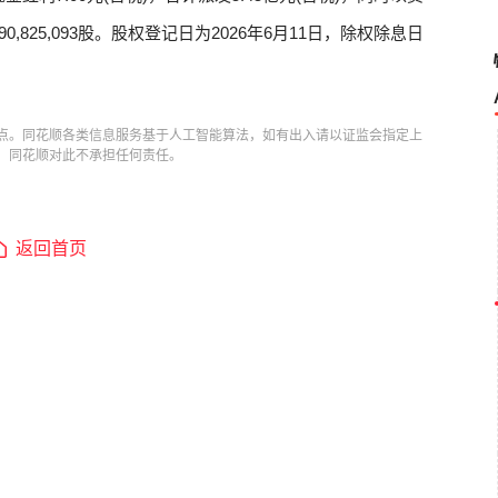
,825,093股。股权登记日为2026年6月11日，除权除息日
点。同花顺各类信息服务基于人工智能算法，如有出入请以证监会指定上
，同花顺对此不承担任何责任。
返回首页