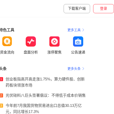
下载客户端
登录
特色工具
更多工具
资金流向
盘面分析
涨停聚焦
公告速递
头条
更多头条
创业板指高开高走涨1.75%，算力硬件股、创新
1
药板块领涨市场
光伏硅料八巨头签署倡议：不得低于成本价销售
2
今年前7月我国货物贸易进出口总值30.13万亿
3
元，同比增长17.3%