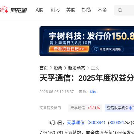
A股
港股
美股
期货
基金
首页
股票
新股动态
正文
天孚通信：2025年度权益分
2026-06-05 12:15:37
来源：
财闻
文章提及标的
天孚通信
+3.81%
查看股票机会
6月5日，
天孚通信（300394）
(
300394
.S
779,160,781股为基数，向全体股东每10股派发