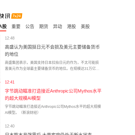
A股
重要
公告
期货
异动
港股
美股
12:48
高盛认为美国挺日元不会损及美元主要储备货币
的地位
高盛集团表示，美国支持日本拉抬日元的作为，不太可能损
害美元作为全球最主要储备货币的地位。在规模达31万亿美
元的美国公债市场上，日本是最大的外国投资者，上个月的
联合干预引发了外界一些疑虑：美国支持日元的目的可能是
12:41
为了防止美债出现不必要的波动，如此可能会削弱市场对美
字节跳动瞄准打造接近Anthropic公司Mythos水平
元储备的信心。高盛表示，这种论点认定，美国未来可能会
的超大规模AI模型
试图阻止其他国家抛售美债。（财联社）
字节跳动瞄准打造接近Anthropic公司Mythos水平的超大规模
AI模型。（新浪财经）
12:40
日本熊本县强震后 大量家庭仍处于断水状态