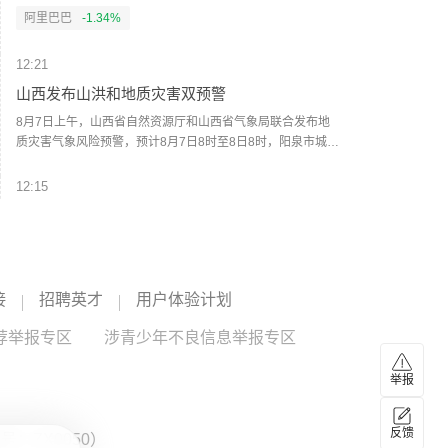
的企业，给予一定资金支持。每年还将继续发放算力券、数
维度全面升级：单次可生成30秒视频，完整表达创作意图；
阿里巴巴
-1.34%
据券各1亿元，对开展推理效能跃升的企业，按照算力租赁费
在文本、图片、音频、视频四种基础模态之外，首次支持
用的30%，给予最高2000万元的资金支持；按照年度数据交
doc、xls、ppt、pdf、md等文档格式输入等。据了解，
12:21
易金额的10%，给予采购主体最高100万元资金支持。不断降
Wan3.0还有智能时长功能，可根据提示词自动推荐合适时
低基础设施建设和企业运营成本，全面提升单位能效下的词
长。（人民财讯）
山西发布山洪和地质灾害双预警
元产出效率与系统稳定性。目前，北京市首个词元工厂北京
8月7日上午，山西省自然资源厅和山西省气象局联合发布地
壹号词元工厂、北京市首家国资词元工厂京算词元工厂先后
质灾害气象风险预警，预计8月7日8时至8日8时，阳泉市城
在北京亦庄正式点亮。未来，北京亦庄还将优化土地、能耗
区、矿区、郊区、平定县、盂县、长治市平顺县、晋城市陵
等要素保障，高标准推动万卡级词元工厂建设，支持各类主
川县、临汾市襄汾县部分区域地质灾害气象风险预警级别为
12:15
体推动批量词元生产。
三级（黄色预警），发生地质灾害的风险较高。上述地区政
日本实际家庭消费连续7个月同比下滑
府、部门和群众应根据预警等级采取相应的防范措施，加强
雨前排查、雨中巡查、雨后核查。此外，山西省水利厅和山
日本总务省7日公布的调查结果显示，日本家庭消费持续疲
西省气象局联合发布山洪灾害气象风险预警，8月7日8时至8
软，6月实际家庭消费支出连续第7个月同比下滑。数据显
日8时，受强降雨影响：阳泉市南部1个县发生山洪的可能性
示，6月日本两人及以上家庭月平均消费支出同比下降3.3%，
接
招聘英才
用户体验计划
很大（红色预警）；阳泉市北部和中部、晋中市东北部2个市
环比下降6.4%。在消费支出的10个大类中，有6个类别支出
12:11
5个县发生山洪的可能性大（橙色预警）；忻州市东南部、晋
同比下降。具体来看，服装和鞋类、家具家居、水电燃气、
荐举报专区
机构：2026年AI服务器出货量增幅上调至近31%
涉青少年不良信息举报专区
中市东部2个市2个县发生山洪的可能性较大（黄色预警）；
交通通信等支出明显下滑。食品支出在5月同比增长后，6月
大同市东南部、忻州市东北部、晋中市东南部、长治市东
再次转为同比下降，降幅为2.5%。有分析指出，受台风、降
根据TrendForce集邦咨询最新AI服务器产业研究，在AI基础
举报
部、晋城市东部5个市7个县可能发生山洪（蓝色预警）。其
雨量增加等天气因素影响，多类商品和服务支出减少。（新
建设需求高涨的背景下，2026年全球九大云端服务供应商
他地区也可能因局地短历时强降水引发山洪灾害，各地注意
华社）
（CSP）总资本支出预估将同比增长约90%。近期超大型
谷歌C
--
CSP
--
做好实时监测、防汛预警和转移避险等防范工作。（央视新
CSP、Tier-2数据中心业者对NVIDIA（英伟达）GB/VR等整
反馈
：ZX0050）
闻）
柜式AI服务器方案的采购意愿明显提高，而且Google（谷