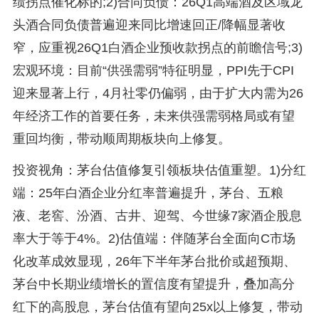
绩拐点催化标的;2)合同负债：26Q1高端酒及区域龙
头酒合同负债普遍迎来同比增速回正/降幅显著收
窄，应重视26Q1白酒企业预收款拐点的前瞻信号;3)
宏观环境：目前“供强需弱”特征明显，PPI先于CPI
迎来显著上行，4月社零仍偏弱，由于扩大内需为26
年经济工作的首要任务，未来供强需弱格局或有望
重回均衡，带动顺周期板块向上修复。
投资视角：茅台估值修复引领板块估值重塑。1)分红
端：25年白酒企业分红率普遍提升，茅台、五粮
液、老窖、汾酒、古井、迎驾、今世缘7家酒企股息
率大于等于4%。2)估值端：伴随茅台全面向C市场
化改革成效显现，26年下半年茅台批价或超预期、
茅台中长期业绩增长的置信度有望提升，叠加高分
红下的高股息，茅台估值有望向25x以上修复，带动