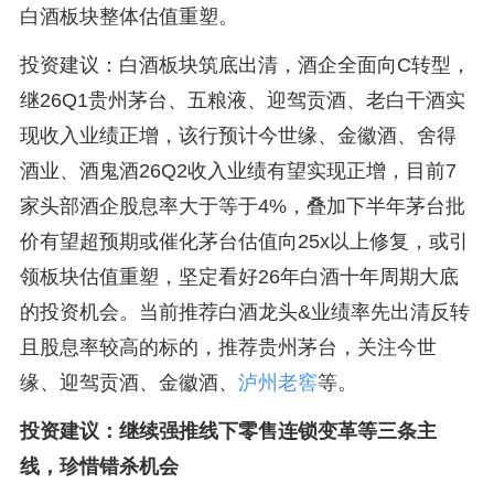
白酒板块整体估值重塑。
投资建议：白酒板块筑底出清，酒企全面向C转型，
继26Q1贵州茅台、五粮液、迎驾贡酒、老白干酒实
现收入业绩正增，该行预计今世缘、金徽酒、舍得
酒业、酒鬼酒26Q2收入业绩有望实现正增，目前7
家头部酒企股息率大于等于4%，叠加下半年茅台批
价有望超预期或催化茅台估值向25x以上修复，或引
领板块估值重塑，坚定看好26年白酒十年周期大底
的投资机会。当前推荐白酒龙头&业绩率先出清反转
且股息率较高的标的，推荐贵州茅台，关注今世
缘、迎驾贡酒、金徽酒、
泸州老窖
等。
投资建议：继续强推线下零售连锁变革等三条主
线，珍惜错杀机会