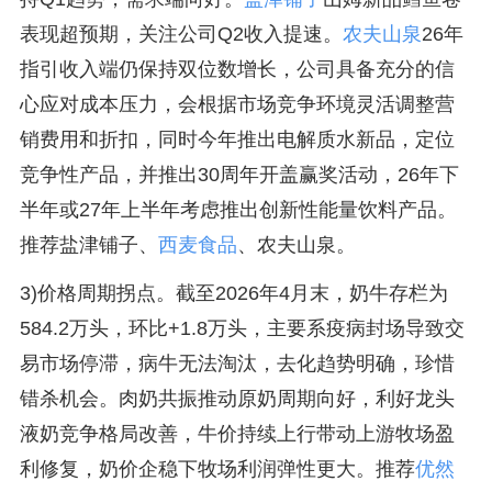
表现超预期，关注公司Q2收入提速。
农夫山泉
26年
指引收入端仍保持双位数增长，公司具备充分的信
心应对成本压力，会根据市场竞争环境灵活调整营
销费用和折扣，同时今年推出电解质水新品，定位
竞争性产品，并推出30周年开盖赢奖活动，26年下
半年或27年上半年考虑推出创新性能量饮料产品。
推荐盐津铺子、
西麦食品
、农夫山泉。
3)价格周期拐点。截至2026年4月末，奶牛存栏为
584.2万头，环比+1.8万头，主要系疫病封场导致交
易市场停滞，病牛无法淘汰，去化趋势明确，珍惜
错杀机会。肉奶共振推动原奶周期向好，利好龙头
液奶竞争格局改善，牛价持续上行带动上游牧场盈
利修复，奶价企稳下牧场利润弹性更大。推荐
优然