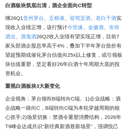
白酒板块筑底出清，酒企全面向C转型
继26Q1
贵州茅台
、
五粮液
、
迎驾贡酒
、
老白干酒
实
现收入业绩正增，该行预计
今世缘
、
金徽酒
、
舍得
酒业
、
酒鬼酒
26Q2收入业绩有望实现正增，目前7
家头部酒企股息率高于4%，叠加下半年茅台批价有
望超预期或催化茅台估值向25x以上修复，或引领板
块估值重塑，坚定看好26年白酒十年周期大底的投
资机会。
重视白酒板块3大新变化
企业视角：茅台领衔B端转向C端。1)企业战略：酒
企战略一路向C，B端转向C端为本轮穿越周期的核
心抓手;2)场景切换：禁酒令重塑消费结构，2026年
T9峰会达成共识“新经典新酒巷新场景”，强调悦己