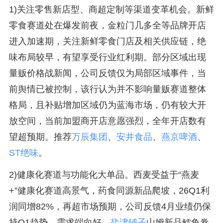
1)关注零售新店型、商超定制等渠道变革机会。新鲜
零食赛道处在爆发前夜，金粒门几多全等品牌开店
进入加速期，关注新鲜零食门店及相关供应链，绝
味布局较早，有望享受行业红利期。部分区域出现
量贩价格战新闻，公司反馈仅为局部区域事件，当
前舆情已被控制，该行认为并不影响量贩赛道整体
格局，且补贴增加区域仍为蓝海市场，仍有较大开
放空间，当前加盟商开店意愿强烈，全年开店数有
望超预期。推荐
万辰集团
、
安井食品
、
燕京啤酒
、
ST绝味
。
2)健康化赛道与功能化大单品。西麦受益于“燕麦
+”健康化赛道高景气，药食同源新品爬坡，26Q1利
润同增82%，再超市场预期，公司反馈4月业绩仍保
持Q1趋势，需求端向好。
盐津铺子
山姆新品鳕鱼卷