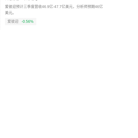
爱彼迎预计三季度营收46.9亿-47.7亿美元，分析师预期46亿
美元。
爱彼迎
-0.56%
04:12
Atlassian预计2027财年营收将增长13%
Atlassian预计2027财年营收将增长13%，预计第一财季云收
入同比将增长28.5%。
Atlassian
--
04:12
OpenAI产品外售价将超过300美元
OpenAI产品外形类似小甜甜圈，售价将超过300美元；环形
设计的OpenAI设备将便于在家中随意移动，OpenAI认为新设
备不侵犯苹果的商业机密。（蓝鲸新闻）
苹果
--
04:07