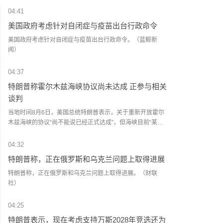
04:41
美国政府考虑针对自闭症与疫苗出台行政命令
美国政府考虑针对自闭症与疫苗出台行政命令。（蓝鲸新
闻）
04:37
特朗普称霍尔木兹海峡协议尚未达成 正参与相关
谈判
当地时间8月6日，美国总统特朗普表示，关于重新开放霍尔
木兹海峡的协议“尚不能说已经正式达成”，但海峡目前“某种
程度上已经开放”，美方正参与相关谈判，整体进展良好。特
朗普称，美国海军目前正在执行针对伊朗的封锁行动，并控
04:32
制相关海域，但水雷等安全风险仍可能影响商业船只通行。
特朗普称，正在俄罗斯和乌克兰问题上取得进展
他表示，自己正在参与谈判，并认为局势正在朝积极方向发
展。伊朗议会主持委员会发言人阿巴斯·古达尔齐6日表示，在
特朗普称，正在俄罗斯和乌克兰问题上取得进展。（财联
经过一个多月的谈判后，伊朗和阿曼即将敲定霍尔木兹海峡
社）
新的航运安排协议。古达尔齐还表示，谈判仅在伊朗和阿曼
之间进行，美国未被允许参与。（央视新闻）
04:25
特朗普表示，现在考虑支持万斯2028年竞选还为