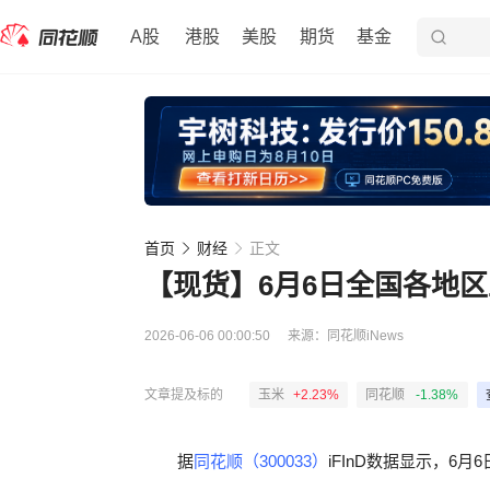
A股
港股
美股
期货
基金
首页
财经
正文
【现货】6月6日全国各地
2026-06-06 00:00:50
来源：
同花顺iNews
文章提及标的
玉米
+2.23%
同花顺
-1.38%
据
同花顺（300033）
iFInD数据显示，6月