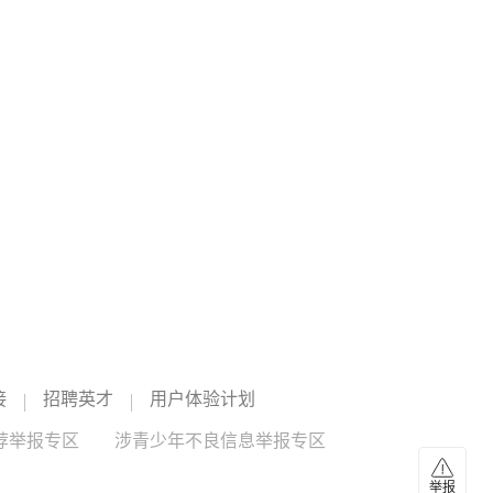
美股收盘：三大股指集体收跌
道指跌0.85%，标普500指数跌0.18%，纳指跌0.04%。APP
AppLovin跌19.66%，Datadog跌19.03%，Epam Systems
跌15.33%，Axon Enterprise跌14.28%。“七姐妹”方面：微软
谷歌C
--
苹果
--
涨2.51%，苹果涨0.49%，Meta Platforms涨0.15%，亚马逊
跌0.13%，英伟达跌0.23%，特斯拉跌0.63%，谷歌跌
03:49
0.91%。
伊朗格什姆岛传出爆炸声
当地时间6日21时40分左右，伊朗格什姆岛传出两声爆炸声。
伊朗方面称，爆炸声系在霍尔木兹海峡入口附近打击敌方目
标所致，此次行动的成果将在未来几小时内向公众公布。
（央视新闻）
03:40
迪士尼开始在ESPN和Disney+上测试由人工智能
驱动的搜索和内容发现功能
迪士尼开始在ESPN和Disney+上测试由人工智能驱动的搜索
和内容发现功能。（蓝鲸新闻）
接
招聘英才
用户体验计划
人工智能
--
迪士尼
--
荐举报专区
涉青少年不良信息举报专区
03:39
举报