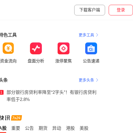
下载客户端
登录
特色工具
更多工具
资金流向
盘面分析
涨停聚焦
公告速递
头条
更多头条
部分银行房贷利率降至“2字头”！有银行房贷利
1
率低于2.8%
A股
重要
公告
期货
异动
港股
美股