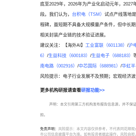
底至2029年，2026年为产业化启动元年，20
段。我们认为，
台积电（TSM）
试点产线落地
程碑，虽短期不具备大规模量产条件，但中长期
相关封装产业链的技术验证进展。
建议关注：【海外AI】
工业富联（601138）
/
沪电
6）
/
生益科技（600183）
/
生益电子（688183）
南电路（002916）
/
中芯国际（688981）
/
华虹半
风险提示：电子行业发展不及预期；宏观经济波
更多机构研报请查看
研报功能>>
声明：本文引用第三方机构发布报告信息源，并不保
担。
免责声明：
风险提示：本文内容仅供参考，不代表同花顺观
市公司信息披露平台为准。如有投资者据此操作，风险自担