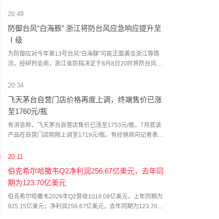
权力法》不授权总统征收大规模关税。美国国际贸易法院随
后下令海关办理相关退款。海关与边境保护局4月20日启动第
20:49
一阶段退款工作，首批退款于5月11日前后发放。美国海关与
防御台风“白海豚” 浙江将防台风应急响应提升至
边境保护局官员本月4日披露的信息显示，截至7月底，该部
Ⅰ级
门已处理完毕约1000亿美元关税的退款流程并把相关信息提
供给财政部用于付款。（中新社）
为防御应对今年第13号台风“白海豚”可能正面袭击浙江等情
况，经研判会商，浙江省防指决定于8月8日20时将防台风应
急响应提升至Ⅰ级，要求各地各部门密切关注台风发展动
态，按预案方案全力做好各项防台风工作，必要时宣布进入
20:34
紧急防汛期，采取停止户外集体活动、停工、停课、停业、
飞天茅台自营门店价格再度上调，终端售价已涨
停运和封闭交通道路等措施。（新华社）
至1760元/瓶
有消息称，飞天茅台自营店售价已涨至1753元/瓶，7月底该
产品在自营门店刚刚上调至1719元/瓶。有经销商向记者表
示，当前飞天茅台终端售价已涨至1760元/瓶。这已经是茅台
自营门店今年第二次独立提价。7月底，记者从茅台自营门店
20:11
处获悉，公司自营体系飞天茅台酒零售价调整为1719元/瓶。
伯克希尔哈撒韦Q2净利润256.67亿美元，去年同
值得一提的是，与上一次飞天茅台酒单品提价不同，除飞天
期为123.70亿美元
茅台之外，五星、经典版马年生肖、精品茅台三款产品售价
也有所上调，分别涨至1743元/瓶、1951元/瓶、2410元/瓶。
伯克希尔哈撒韦2026年Q2营收1018.08亿美元，上年同期为
据了解，取消自营体系分销模式后，茅台自营体系由线下自
925.15亿美元；净利润256.67亿美元，去年同期为123.70亿
营门店与i茅台构成，销售贵州茅台酒全系产品，分别聚焦B端
美元；运营利润为129.83亿美元，去年同期为111.60亿美