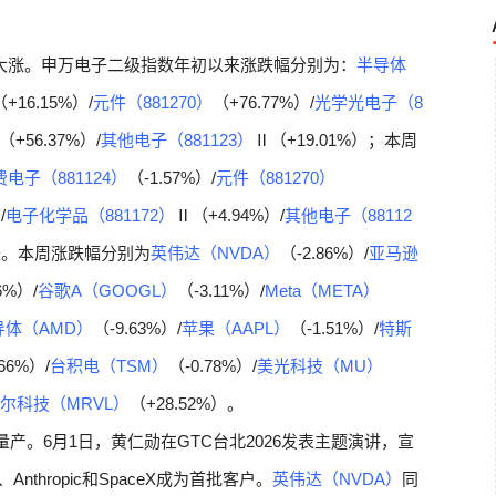
块大涨。申万电子二级指数年初以来涨跌幅分别为：
半导体
（+16.15%）/
元件（881270）
（+76.77%）/
光学光电子（8
（+56.37%）/
其他电子（881123）
Ⅱ（+19.01%）；本周
电子（881124）
（-1.57%）/
元件（881270）
/
电子化学品（881172）
Ⅱ（+4.94%）/
其他电子（88112
下跌。本周涨跌幅分别为
英伟达（NVDA）
（-2.86%）/
亚马逊
6%）/
谷歌A（GOOGL）
（-3.11%）/
Meta（META）
导体（AMD）
（-9.63%）/
苹果（AAPL）
（-1.51%）/
特斯
.66%）/
台积电（TSM）
（-0.78%）/
美光科技（MU）
尔科技（MRVL）
（+28.52%）。
面量产。6月1日，黄仁勋在GTC台北2026发表主题演讲，宣
Anthropic和SpaceX成为首批客户。
英伟达（NVDA）
同