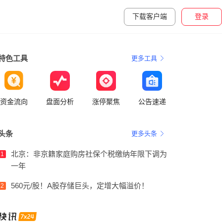
下载客户端
登录
特色工具
更多工具
资金流向
盘面分析
涨停聚焦
公告速递
头条
更多头条
北京：非京籍家庭购房社保个税缴纳年限下调为
1
一年
560元/股！A股存储巨头，定增大幅溢价！
2