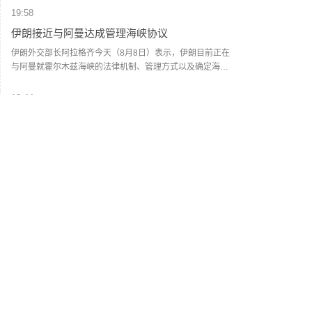
与C端消费群体。如今，两大渠道执行两个不同售价，形成线
元。
19:58
上线下“双价格体系”。在业内看来，这一系列举措核心目标在
伊朗接近与阿曼达成管理海峡协议
于掌握定价主导权。随着“i茅台”的出现，价格主导权已经从经
销商和黄牛手中转移到厂方。公司可以根据实时动态，调节
伊朗外交部长阿拉格齐今天（8月8日）表示，伊朗目前正在
传统渠道发货与i茅台的供货节奏，在挤压灰色炒作空间的同
与阿曼就霍尔木兹海峡的法律机制、管理方式以及确定海峡
时，为社会渠道保留合理利润。（每日经济新闻）
船舶通行路线进行谈判，双方已经非常接近达成协议。但
是，霍尔木兹海峡能否重新开放还取决于其他条件，包括美
19:44
国对其违反美伊谅解备忘录的行为作出弥补。阿拉格齐说，
阿联酋称该国一船只在霍尔木兹海峡遭袭
过去霍尔木兹海峡存在一套分道通航制，但伊朗认为，原有
路线已经不再适合作为船舶通行路线，伊方无法接受继续使
阿布扎比国家石油公司证实，该公司一艘船只当天凌晨在通
用该路线。因此，有必要规划一套新的通航机制，不过这涉
过霍尔木兹海峡时遭导弹袭击。阿布扎比国家石油公司说，
及复杂的技术和法律问题。目前双方正在讨论的是一条临时
袭击未造成人员受伤，目前局面可控。该公司并未提供遭袭
通航路线。在新的正式通航路线最终确定之前，将首先设立
船只具体类型、导弹来源以及船只受损情况等更多细节。
18:57
一条临时航道，并以此作为未来正式路线的基础。在这一问
（新华社）
知情人士称美军高层正寻求对伊战事“退出路径”
题上，伊朗和阿曼两国的军事部门已根据现有海图展开磋
商。待相关谈判完成并形成最终结论后，新的通航路线将得
美国有线电视新闻网7日以多名知情人士为来源报道说，美军
到确定。（CCTV国际时讯）
参谋长联席会议主席丹·凯恩近期向总统特朗普的多名高级顾
问表示，美国需要找到从伊朗战事中退出的路径。报道援引
知情人士的话说，过去几周内，凯恩同中央情报局局长拉特
18:51
克利夫、国务卿鲁比奥和副总统万斯等讨论了对升级军事冲
2026年度总票房破240亿
突的担忧，提出寻求退出对伊战事的可能性。报道说，相较
于派遣地面部队，特朗普更倾向于通过空袭伊朗来达成作战
据灯塔专业版数据，截至8月8日，2026年度大盘票房（含预