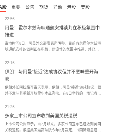
A股
重要
公告
期货
异动
港股
美股
22:56
阿曼：霍尔木兹海峡通航安排谈判在积极氛围中
推进
当地时间8日，阿曼外交部发表声明称，目前有关霍尔木兹海
峡通航安排的谈判正在积极、建设性的氛围中推进，并已取
得兼顾各方利益的进展。声明强调，应避免采取任何可能影
响相关谈判以及已经取得进展的行动。声明同时对近期船只
22:15
在通过霍尔木兹海峡期间多次遭到袭击表示谴责。阿方表
伊朗：与阿曼“接近”达成协议但并不意味重开海
示，相关行为违反国际法，侵犯沿岸国领海主权，并对海上
峡
航行安全以及地区安全与稳定构成威胁。（央视新闻）
伊朗外长阿拉格齐当天表示，伊朗与阿曼“接近”达成协议，但
并不意味着重新开放霍尔木兹海峡。在8日举行的一场记者会
间隙，阿拉格齐提及伊朗同阿曼就霍尔木兹海峡通航问题谈
判的进程。他说：“谈判正在进行，鉴于技术上的复杂性，我
21:25
们正在确定一条临时路线，我认为我们非常接近达成协议。”
多家上市公司宣布收到美国关税退税
阿拉格齐称：“当然，这并不意味着霍尔木兹海峡将重新开
放。海峡的开放还取决于其他条件，这包括美国违反谅解备
上市公司公告显示，自7月以来，多家公司宣布已经收到美国
忘录应作出赔偿。”（新华社）
关税退税。根据美国最高法院今年2月裁定，《国际紧急经济