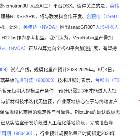
型Nemotron3Ultra及AI工厂平台DSX。值得关注的是，
英伟
处理器RTXSPARK，将与联发科合作开发、
台积电（TSM）
机。此外，
英伟达（NVDA）
推出IsaacGR00T
人形机器人
）
H2Plus作为参考机型。我们认为，VeraRubin量产叠加
达（NVDA）
正从AI算力向全栈AI平台加速扩展，有望持
09）
试点产线，规模化量产预计2028-2029年。6月4日，
玻璃基板
先进封装（886009）
技术进展时表示，
台积电（TS
新技术暂无短期大规模量产条件，预计仍需2-3年才能进入大批
）
与新材料技术迭代无捷径，产业落地核心在于与终端客户
规模化商用的稳定性与可靠性。PilotLine的确认或标志
技术已从实验室研发阶段进入工程化落地阶段，完成设备导
产
周期（883436）
，行业预计规模化量产时间锚定2028年