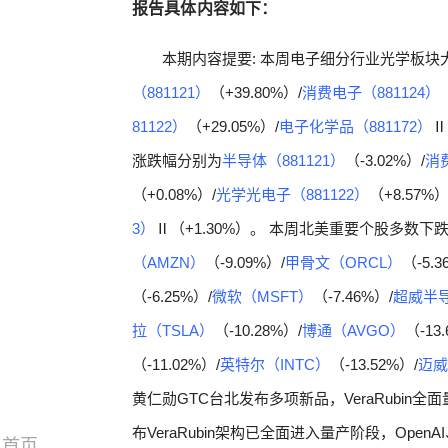
报告具体内容如下：
本期内容提要: 本周电子细分行业光学板
（881121）
（+39.80%）/
消费电子（881124）
81122）
（+29.05%）/
电子化学品（881172）
Ⅱ
涨跌幅分别为
半导体（881121）
（-3.02%）/
消费
（+0.08%）/
光学光电子（881122）
（+8.57%）
3）
Ⅱ（+1.30%）。 本周北美重要个股多数
（AMZN）
（-9.09%）/
甲骨文（ORCL）
（-5.3
（-6.25%）/
微软（MSFT）
（-7.46%）/
超威半
拉（TSLA）
（-10.28%）/
博通（AVGO）
（-13
（-11.02%）/
英特尔（INTC）
（-13.52%）/
迈威
黄仁勋GTC台北发布多项新品，VeraRubin全
布VeraRubin架构已全面进入量产阶段，OpenAI、
首页