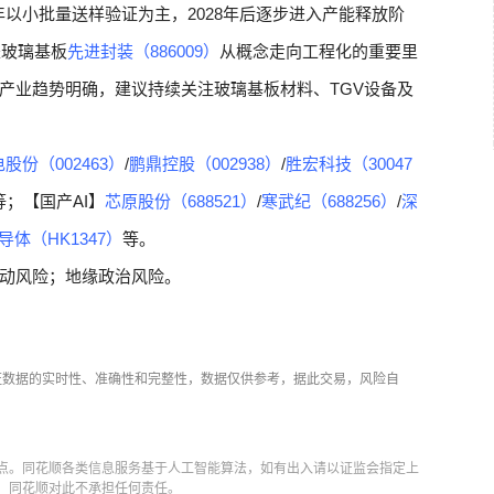
27年以小批量送样验证为主，2028年后逐步进入产能释放阶
是玻璃基板
先进封装（886009）
从概念走向工程化的重要里
产业趋势明确，建议持续关注玻璃基板材料、TGV设备及
股份（002463）
/
鹏鼎控股（002938）
/
胜宏科技（30047
等；【国产AI】
芯原股份（688521）
/
寒武纪（688256）
/
深
导体（HK1347）
等。
动风险；地缘政治风险。
证数据的实时性、准确性和完整性，数据仅供参考，据此交易，风险自
点。同花顺各类信息服务基于人工智能算法，如有出入请以证监会指定上
，同花顺对此不承担任何责任。