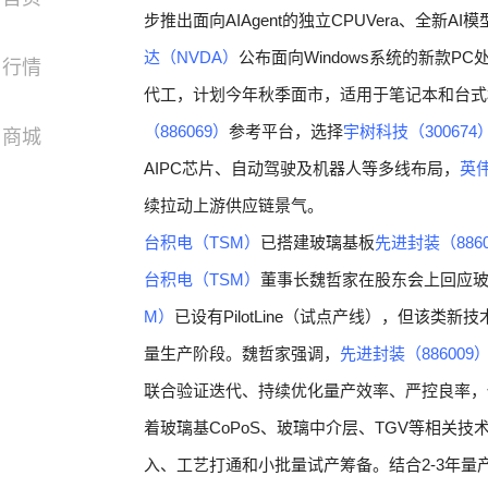
步推出面向AIAgent的独立CPUVera、全新AI模
达（NVDA）
公布面向Windows系统的新款PC
行情
代工，计划今年秋季面市，适用于笔记本和台式
（886069）
参考平台，选择
宇树科技（300674
商城
AIPC芯片、自动驾驶及机器人等多线布局，
英伟
续拉动上游供应链景气。
台积电（TSM）
已搭建玻璃基板
先进封装（8860
台积电（TSM）
董事长魏哲家在股东会上回应
M）
已设有PilotLine（试点产线），但该类
量生产阶段。魏哲家强调，
先进封装（886009
联合验证迭代、持续优化量产效率、严控良率，保障
着玻璃基CoPoS、玻璃中介层、TGV等相关
入、工艺打通和小批量试产筹备。结合2-3年量