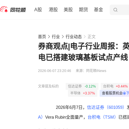
A股
港股
美股
期货
基金
首页
行业
行业动态
正文
券商观点|电子行业周报：英伟
电已搭建玻璃基板试点产线
2026-06-07 23:20:46
来源：
同花顺iNews
文章提及标的
信达证券
-0.12%
台积电
+0.44%
半导体
+3.37%
查看股票机会
2026年6月7日，
信达证券（601059）
A）
Vera Rubin全面量产，
台积电（TSM）
已搭