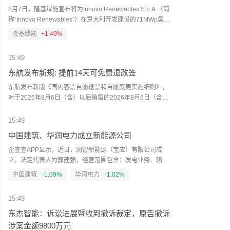
定程度上反映了市场情绪的悲观，同时也需审慎看待其中的
8月7日，隆基绿能宣布将为Innovo Renewables S.p.A.（简
风险——低估值本身并不构成上涨的充分条件。当前，行业
称“Innovo Renewables”）在意大利开发建设的71MWp集中
算力供给与token需求之间的错配短期内难以根本缓解，景气
式光伏项目供应Hi-MO 9高效BC组件。（人民财讯）
隆基绿能
+1.49%
高位仍有基本面支撑，但需持续跟踪订单兑现和产能释放节
奏。（澎湃新闻）
15:49
东航发布新规: 提前14天可免费退改签
东航发布新版《国内客票自愿退票和自愿变更实施细则》，
对于2026年8月6日（含）以后销售的2026年8月6日（含）
以后开始旅行的国内客票，规定提前14天自愿变更或自愿退
票均免费。新版规则分五个时间段，距离起飞时间越近，变
15:49
更和退票收取的费用越高。（第一财经）
中国建筑、华润电力成立新能源公司
企查查APP显示，近日，润智新能源（宝应）有限公司成
立，法定代表人为郭建强，经营范围包含：发电业务、输电
业务、供（配）电业务；风力发电技术服务；生物质能技术
中国建筑
-1.09%
华润电力
-1.02%
服务；储能技术服务等。企查查股权穿透显示，该公司由中
国建筑全资子公司中国建筑第五工程局有限公司、华润电力
15:49
新能源投资有限公司共同持股。（人民财讯）
东杰智能：诉讼进展暨收到撤诉裁定，原告撤诉
涉案金额9800万元