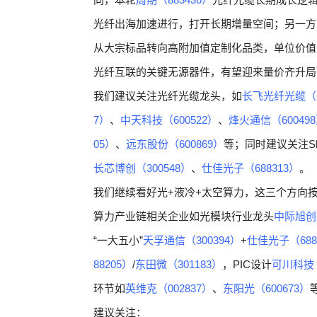
光纤出海加速进行，打开长期增量空间；另一方
从大宗标品转向高附加值定制化品类，单位价值大幅抬
光纤互联的关键无源器件，有望迎来量价齐升局
我们建议关注光纤光缆龙头，如
长飞光纤光缆（H
7）
、
中天科技（600522）
、
烽火通信（60049
05）
、
远东股份（600869）
等；同时建议关注Shu
长芯博创（300548）
、
仕佳光子（688313）
。
我们继续看好光+液冷+太空算力，这三个方向
算力产业链相关企业如光模块行业龙头
中际旭创（
“一大五小”
天孚通信（300394）
+
仕佳光子（688
88205）
/
东田微（301183）
，PIC设计
可川科技（
环节如
英维克（002837）
、
东阳光（600673）
建议关注：