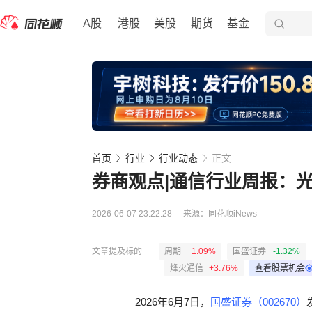
A股
港股
美股
期货
基金
首页
行业
行业动态
正文
券商观点|通信行业周报：
2026-06-07 23:22:28
来源：
同花顺iNews
文章提及标的
周期
+1.09%
国盛证券
-1.32%
烽火通信
+3.76%
查看股票机会
2026年6月7日，
国盛证券（002670）