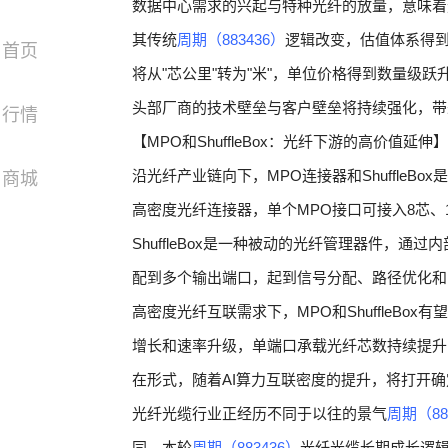
数据中心需求的兴起与特种光纤的放量，意味着
其传统
周期（883436）
逻辑改变，估值体系得
首页
将从"芯公里"转为"米"，单位价格得到数量级
头部厂商的技术壁垒与客户壁垒将持续强化，带
行情
【MPO和ShuffleBox：光纤下游的高价值延伸】
沿光纤产业链向下，MPO连接器和ShuffleB
商城
高密度光纤连接器，单个MPO接口可接入8芯、
ShuffleBox是一种被动的光纤管理器件，
配到多个输出端口，起到信号分配、路径优化和
高密度光纤互联需求下，MPO和ShuffleBo
增长和速率升级，单端口承载光纤芯数持续提升，将
在形式，随着AI算力互联密度的提升，将打开
光纤光缆行业正经历不同于以往的景气
周期（88
同，本轮
周期（883436）
光纤光缆长期成长逻