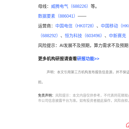
母线：
威腾电气（688226）
等。
数据要素（886041）
——
运营商：
中国电信（HK0728）
、
中国移动（HK0
（688292）
、
恒为科技（603496）
、
中新赛克（0
风险提示：AI发展不及预期，算力需求不及预
更多机构研报请查看
研报功能>>
声明：本文引用第三方机构发布报告信息源，并不保
担。
免责声明：
风险提示：本文内容仅供参考，不代表同花顺观
市公司信息披露平台为准。如有投资者据此操作，风险自担