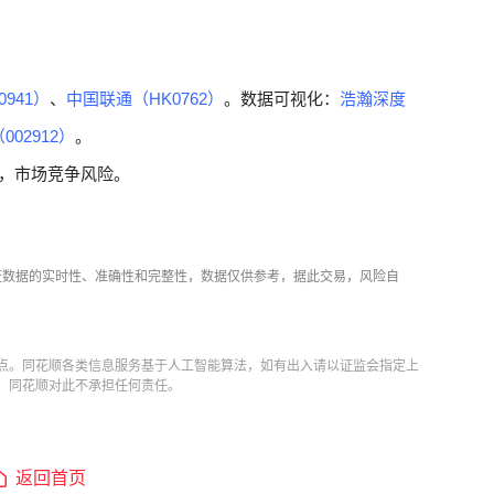
941）
、
中国联通（HK0762）
。数据可视化：
浩瀚深度
02912）
。
期，市场竞争风险。
证数据的实时性、准确性和完整性，数据仅供参考，据此交易，风险自
点。同花顺各类信息服务基于人工智能算法，如有出入请以证监会指定上
，同花顺对此不承担任何责任。
返回首页