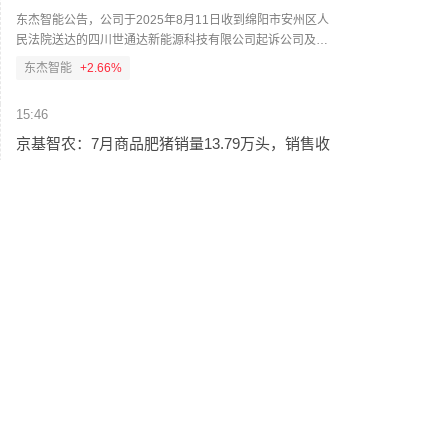
东杰智能公告，公司于2025年8月11日收到绵阳市安州区人
民法院送达的四川世通达新能源科技有限公司起诉公司及全
资子公司东杰海登（常州）科技有限公司的相关材料，涉案
东杰智能
+2.66%
金额9800万元。2026年8月7日，公司收到法院出具的《民事
裁定书》，原告四川世通达新能源科技有限公司提出撤诉申
15:46
请，法院准许原告撤诉。本次诉讼原告已撤诉，不会对公司
的日常经营产生重大不利影响，不会对本期利润及期后利润
京基智农：7月商品肥猪销量13.79万头，销售收
产生重大影响。
入2.04亿元
京基智农公告，2026年7月销售商品肥猪13.79万头，销售收
入2.04亿元，商品肥猪销售均价11.93元/kg；2026年1-7月累
计销售商品肥猪125.87万头，累计销售收入17.01亿元。
京基智农
-0.93%
15:44
聚辰股份：公司VPD芯片已顺利通过目标客户的
测试认证
针对投资者关于“市场传公司VPD正式通过三星验证，应用于
企业级和CXL，该产品高单价，超高毛利，公司领先对手1年
以上，未来随着三星SSD放量，利润弹性巨大请问以上信息
聚辰股份
--
是否属实？"的提问，聚辰股份8月7日在互动平台回应称，公