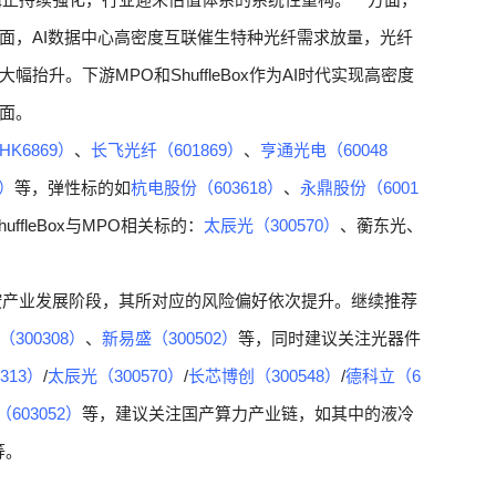
面，AI数据中心高密度互联催生特种光纤需求放量，光纤
升。下游MPO和ShuffleBox作为AI时代实现高密度
面。
K6869）
、
长飞光纤（601869）
、
亨通光电（60048
8）
等，弹性标的如
杭电股份（603618）
、
永鼎股份（6001
ffleBox与MPO相关标的：
太辰光（300570）
、蘅东光、
按产业发展阶段，其所对应的风险偏好依次提升。继续推荐
300308）
、
新易盛（300502）
等，同时建议关注光器件
313）
/
太辰光（300570）
/
长芯博创（300548）
/
德科立（6
603052）
等，建议关注国产算力产业链，如其中的液冷
等。