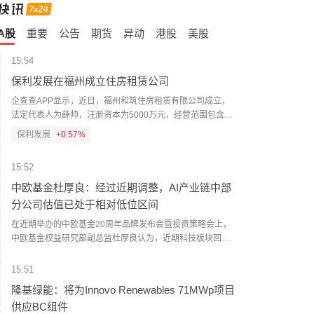
A股
重要
公告
期货
异动
港股
美股
15:54
保利发展在福州成立住房租赁公司
企查查APP显示，近日，福州和筑住房租赁有限公司成立，
法定代表人为薛帅，注册资本为5000万元，经营范围包含：
住房租赁；非居住房地产租赁；物业管理；酒店管理；家政
保利发展
+0.57%
服务；品牌管理；停车场服务等。企查查股权穿透显示，该
公司由保利发展间接全资持股。（人民财讯）
15:52
中欧基金杜厚良：经过近期调整，AI产业链中部
分公司估值已处于相对低位区间
在近期举办的中欧基金20周年品牌发布会暨投资策略会上，
中欧基金权益研究部副总监杜厚良认为，近期科技板块回撤
主要源于海外高杠杆资金清盘，并非产业逻辑逆转。杜厚良
表示，AI是超过十年的长周期产业，从供需两端来分析，供给
15:51
端受软硬件降本和全球产业链产能扩张的约束，目前与需求
隆基绿能：将为Innovo Renewables 71MWp项目
高速增长之间仍存在明显缺口。杜厚良指出，经过近期调
供应BC组件
整，AI产业链中部分公司的估值已处于相对低位的区间。这一