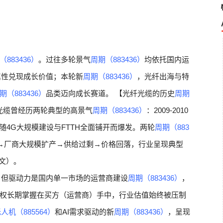
（883436）
。过往多轮景气
周期（883436）
均依托国内运
属性兑现成长价值；本轮新
周期（883436）
，光纤出海与特
期（883436）
品类迈向成长赛道。 【光纤光缆的历史
周期
光缆曾经历两轮典型的高景气
周期（883436）
：2009-2010
6年随4G大规模建设与FTTH全面铺开而爆发。两轮
周期（883
→厂商大规模扩产→供给过剩→价格回落，行业呈现典型
文）。
，但驱动力是国内单一市场的运营商建设
周期（883436）
，
权长期掌握在买方（运营商）手中，行业估值始终被压制
人机（885564）
和AI需求驱动的新
周期（883436）
，呈现