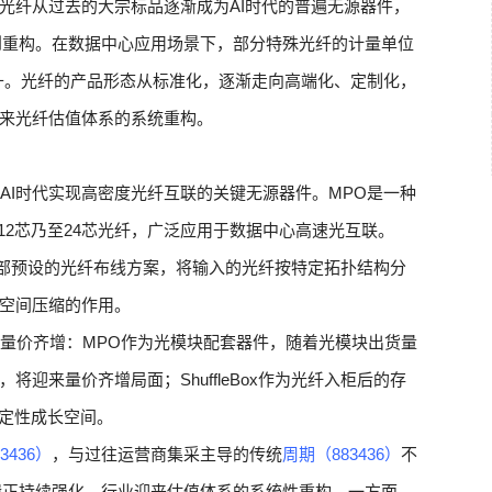
光纤从过去的大宗标品逐渐成为AI时代的普遍无源器件，
到重构。在数据中心应用场景下，部分特殊光纤的计量单位
跃升。光纤的产品形态从标准化，逐渐走向高端化、定制化，
来光纤估值体系的系统重构。
ox是AI时代实现高密度光纤互联的关键无源器件。MPO是一种
12芯乃至24芯光纤，广泛应用于数据中心高速光互联。
通过内部预设的光纤布线方案，将输入的光纤按特定拓扑结构分
空间压缩的作用。
x有望量价齐增：MPO作为光模块配套器件，随着光模块出货量
迎来量价齐增局面；ShuffleBox作为光纤入柜后的存
确定性成长空间。
3436）
，与过往运营商集采主导的传统
周期（883436）
不
辑正持续强化，行业迎来估值体系的系统性重构。一方面，