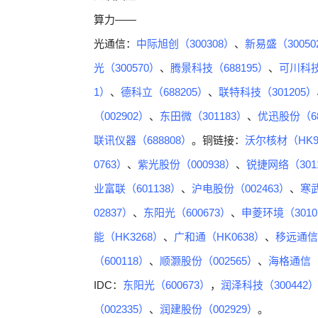
算力——
光通信：
中际旭创（300308）
、
新易盛（30050
光（300570）
、
腾景科技（688195）
、
可川科技
1）
、
德科立（688205）
、
联特科技（301205）
（002902）
、
东田微（301183）
、
优迅股份（68
联讯仪器（688808）
。铜链接：
沃尔核材（HK9
0763）
、
紫光股份（000938）
、
锐捷网络（301
业富联（601138）
、
沪电股份（002463）
、
寒武
02837）
、
东阳光（600673）
、
申菱环境（3010
能（HK3268）
、
广和通（HK0638）
、
移远通信（
（600118）
、
顺灏股份（002565）
、
海格通信（0
IDC：
东阳光（600673）
，
润泽科技（300442
（002335）
、
润建股份（002929）
。