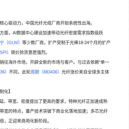
核心驱动力，中国光纤光缆厂商开始系统性出海。
方面，AI数据中心建设加速带动光纤密度需求指数级跃
宁（GLW）
等少数厂商，扩产受制于光棒18-24个月的扩产
SPI）
锁价抢货意愿强烈。
销往海外市场，开辟全新的市场与客户。与过去依赖“单一
36）
不同，此轮
周期（883436）
光纤涨价来自全球多主体
制化】
时延、带宽、密度提出了更高的要求，特种光纤正加速成熟
带宽的特点，量产技术突破下商业化落地加速；多芯光纤
倍，正迎来商用化新阶段。