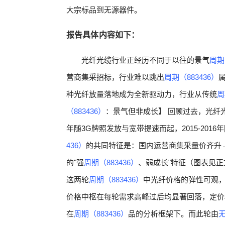
大宗标品到无源器件。
报告具体内容如下：
光纤光缆行业正经历不同于以往的景气
周期
营商集采招标，行业难以跳出
周期（883436）
种光纤放量落地成为全新驱动力，行业从传统
周
（883436）
：景气但非成长】 回顾过去，光纤
年随3G牌照发放与宽带提速而起，2015-201
436）
的共同特征是：国内运营商集采量价齐升
的"强
周期（883436）
、弱成长"特征（图表见正
这两轮
周期（883436）
中光纤价格的弹性可观
价格中枢在每轮需求高峰过后均显著回落，定价
在
周期（883436）
品的分析框架下。而此轮由
无