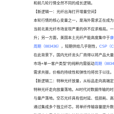
和前几轮行情全然不同的成长逻辑。
【新逻辑一：光纤出海打开增量空间】
本轮行情的核心变量之一，是海外需求正在成为
当前北美光纤市场呈现严重的供不应求格局。一
升；另一方面，美国本土光纤产能高度集中于
康
周期（883436）
，短期供给几乎刚性，
CSP（C
在此背景下，国内光纤龙头厂商得以将产品大量
市场+单一客户类型”的纯粹内需驱动
周期（8834
需求共振，价格的持续性和弹性均将优于以往。
【新逻辑二：特种光纤放量，从标品走向高端定
特种光纤走向放量落地。AI时代对数据传输的
与量产落地。空芯光纤具有低时延、低损耗、高
通过集成多个独立纤芯，将单纤传输容量提升数