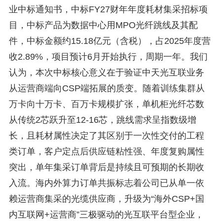
业中标通知书，中标FY27财年年度耗材集采招标项
目，中标产品为数据中心用MPO光纤跳线及其配
件，中标金额约15.18亿元（含税），占2025年度营
收2.89%，项目预计6月开始执行，周期一年。我们
认为，本次中标核心意义在于验证中天光互联业务
从运营商端向CSP端拓展的质变。随着训练集群从
万卡向十万卡、百万卡规模扩张，单机柜光纤芯数
从传统2芯跃升至12-16芯，跳线需求呈指数级增
长，且耗材属性决定了其区别于一次性交付的工程
类订单，客户定点后供应链粘性强、年度复购属性
突出，单年集采订单背后是持续且可预期的长期收
入流。海内外算力订单共振标志着公司已从单一依
赖运营商集采的光缆供应商，升级为“海外CSP+国
内互联网+运营商”三极驱动的光互联平台型企业，