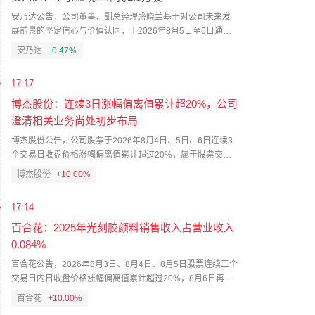
安乃达公告，公司董事、副总经理盛晓兰基于对公司未来发
展前景的坚定信心与价值认同，于2026年8月5日至6日通过
上海证券交易所交易系统以二级市场集中竞价方式增持公司
安乃达
-0.47%
股份15000股，占公司总股本的0.0129%，增持金额为41.21
万元。本次增持前盛晓兰未持有公司股份，增持完成后其及
17:17
一致行动人合计持股1001.5万股，占公司总股本的8.60%。
博杰股份：连续3日涨幅偏离值累计超20%，公司
澄清相关业务尚处初步布局
博杰股份公告，公司股票于2026年8月4日、5日、6日连续3
个交易日收盘价格涨幅偏离值累计超过20%，属于股票交易
异常波动。公司关注到市场就“光通信磷化铟”“半导体”“光模
博杰股份
+10.00%
块”“液冷”“人形机器人”“MLCC”等业务开展讨论并澄清：公司
持有鼎泰芯源11.049%股权，其连续3年亏损，对业绩不构成
17:14
重大影响；博捷芯2025年营收占公司营收2.78%；广浩捷光
耦合设备尚未实现营收；液冷模组未独立确认收入；奥德维
百合花：2025年光刻胶颜料销售收入占营业收入
净利润占上市公司净利润8.93%；人形机器人板块营收占比低
0.084%
于1%。相关业务尚处初步布局或小规模运营阶段，未对经营
百合花公告，2026年8月3日、8月4日、8月5日股票连续三个
业绩产生重大影响。
交易日内日收盘价格涨幅偏离值累计超过20%，8月6日再次
涨停，收盘价66.8元/股。经核实，2025年公司光刻胶颜料销
百合花
+10.00%
售收入仅占营业收入的0.084%，占比较小。控股股东百合花