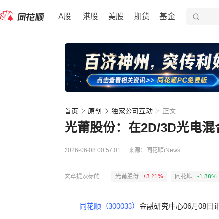
A股
港股
美股
期货
基金
首页
原创
独家公司互动
正文
光莆股份：在2D/3D光电
2026-06-08 00:57:01
来源：
同花顺iNews
文章提及标的
光莆股份
+3.21%
同花顺
-1.38%
同花顺（300033）
金融研究中心06月08日