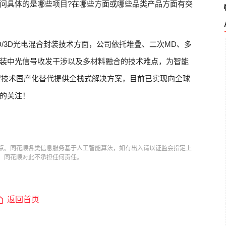
问具体的是哪些项目?在哪些方面或哪些品类产品方面有突
/3D光电混合封装技术方面，公司依托堆叠、二次MD、多
装中光信号收发干涉以及多材料融合的技术难点，为智能
键技术国产化替代提供全栈式解决方案，目前已实现向全球
的关注！
点。同花顺各类信息服务基于人工智能算法，如有出入请以证监会指定上
，同花顺对此不承担任何责任。
返回首页