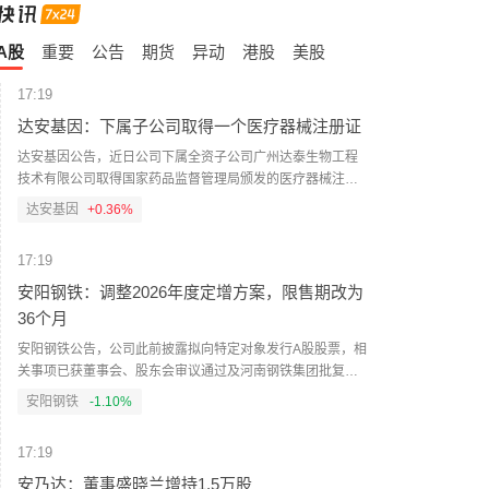
A股
重要
公告
期货
异动
港股
美股
17:19
达安基因：下属子公司取得一个医疗器械注册证
达安基因公告，近日公司下属全资子公司广州达泰生物工程
技术有限公司取得国家药品监督管理局颁发的医疗器械注册
证一个，医疗器械名称为甲胎蛋白测定试剂盒（化学发光
达安基因
+0.36%
法），注册证编号为国械注准20263401671，有效期自批准
之日起至2031年8月3日。该产品用于体外定量测定人体血
17:19
清、血浆中甲胎蛋白（AFP）的含量，主要用于原发性肝癌的
治疗监测，不能作为恶性肿瘤早期诊断或确诊的依据，不用
安阳钢铁：调整2026年度定增方案，限售期改为
于普通人群的肿瘤筛查。
36个月
安阳钢铁公告，公司此前披露拟向特定对象发行A股股票，相
关事项已获董事会、股东会审议通过及河南钢铁集团批复。
本次公告为方案调整，核心变化为限售期由18个月调整为36
安阳钢铁
-1.10%
个月，其他事项未变。本次发行尚需上交所审核通过及中国
证监会同意注册。
17:19
安乃达：董事盛晓兰增持1.5万股