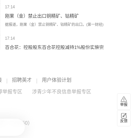
控股已减持公司股份416.36万股，占公司总股本的1%，减持
17:14
计划实施完毕。2026年第一季度归属于上市公司股东的净利
润4293.85万元，较上年同期下降6.23%。另有公司董事、高
刚果（金）禁止出口铜精矿、钴精矿
级管理人员及其一致行动人已披露减持计划。
据报道，刚果（金）禁止铜精矿、钴精矿的出口。(第一财经)
17:14
百合花：控股股东百合花控股减持1%股份实施完
毕
百合花公告，公司控股股东百合花控股有限公司此前拟通过
集中竞价交易方式减持公司股份不超过416.37万股（即不超
过公司总股本的1%）。截至本公告披露日，百合花控股通过
百合花
--
接
招聘英才
用户体验计划
集中竞价方式减持公司股份416.36万股，占公司总股本的
1%，减持价格区间65.01～84.84元/股，减持总金额2.89亿
荐举报专区
涉青少年不良信息举报专区
17:11
元，本次减持计划实施完毕。
昊海生科：控股子公司三焦点环曲面人工晶状体
举报
获医疗器械注册证
昊海生科公告，控股子公司河南赛美视生物科技有限公司近
反馈
：ZX0050）
日收到国家药品监督管理局颁发的三焦点环曲面人工晶状体
产品《医疗器械注册证》，注册证有效期2026年8月4日至
昊海生科
--
昊海生物科技
--
2031年8月3日。该产品通过国家创新医疗器械特别审批程