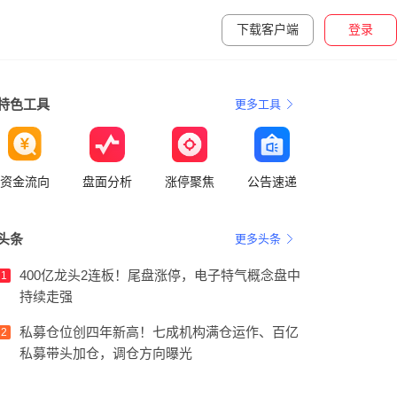
下载客户端
登录
特色工具
更多工具
资金流向
盘面分析
涨停聚焦
公告速递
头条
更多头条
400亿龙头2连板！尾盘涨停，电子特气概念盘中
1
持续走强
私募仓位创四年新高！七成机构满仓运作、百亿
2
私募带头加仓，调仓方向曝光