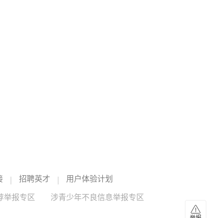
较前日增加42.17吨
个人偏好原因，那么多只基金共同亮相的背后又有何玄机？
是什么因素使得各家公募机构旗下产品不约而同地进场？结
截至2026年08月06日，全球最大的白银ETF iShares Silver
合半年报业绩来看，这些公司普遍呈现出净利润高增长或进
Trust持仓量为15172.99吨，较前一个交易日增加42.17吨。
入盈利拐点的特点。这恰恰与近年来公募行业看重的成长投
资风格审美不谋而合。（人民财讯）
07:19
房贷利率下探至2.8%以下，银行设置客户资质与
合作渠道门槛
8月6日，记者以购房者身份走访或致电北京、广州、杭州等
地多家银行，发现多数银行房贷利率仍不低于3%。部分外资
银行能够提供利率低于2.8%的住房贷款，不过这类低息贷款
设置了客户资质与合作渠道等门槛。有银行表示，虽然无法
07:19
下调贷款利率，但可通过合作楼盘给予购房者一定的房价优
台风黄色预警 “白海豚” 或将登陆浙江至福建北部
惠。（人民财讯）
沿海地区
中央气象台继续发布台风黄色预警。今年第13号台风“白海豚”
的中心7日5时位于浙江省温州市偏东方向约900公里的西北太
接
招聘英才
用户体验计划
平洋上，预计将以每小时15至20公里的速度向偏西方向移
动，强度变化不大或略有增强，7日白天穿过琉球群岛后移入
07:19
荐举报专区
涉青少年不良信息举报专区
东海，之后移速减慢，并逐渐向华东沿海靠近，可能于9日下
叙利亚大马士革农村省“恐怖爆炸”致2死13伤
午至10日早晨在浙江到福建北部沿海地区登陆。（央视新