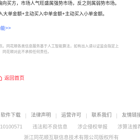
偏向买方，市场人气旺盛属强势市场，反之则属弱势市场。
入大单金额+主动买入中单金额+主动买入小单金额。
能>>
点。同花顺各类信息服务基于人工智能算法，如有出入请以证监会指定上
，同花顺对此不承担任何责任。
返回首页
软件下载
法律声明
运营许可
联系我们
友情链
100571
违法和不良信息
涉企侵权举报
涉算法推
浙江同花顺互联信息技术有限公司版权所有