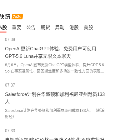
A股
重要
公告
期货
异动
港股
美股
07:39
OpenAI更新ChatGPT体验，免费用户可使用
GPT-5.6 Luna并享无限文本聊天
8月6日，OpenAI宣布更新ChatGPT模型体验，提升GPT-5.6
Sol在事实准确性、回答聚焦度和多场景一致性方面的表现，
同时扩大免费用户对GPT-5.6 Luna的访问权限。OpenAI表
示，Plus和Pro用户将获得更新后的GPT-5.6 Sol，该模型能
07:37
够根据问题复杂程度调整回答深度，并减少不必要的格式化
Salesforce计划在华盛顿和加利福尼亚州裁员133
内容。对于免费用户，OpenAI将默认模型更新为GPT-5.6
人
Luna，并扩大访问范围，提供无限文本聊天功能。针对需要
更深入推理的问题，免费用户可通过新增“Think”按钮调用更
Salesforce计划在华盛顿和加利福尼亚州裁员133人。（新浪
高推理能力。（界面新闻）
财经）
07:33
电解液添加剂VC价格一年涨了4倍 供不应求状况