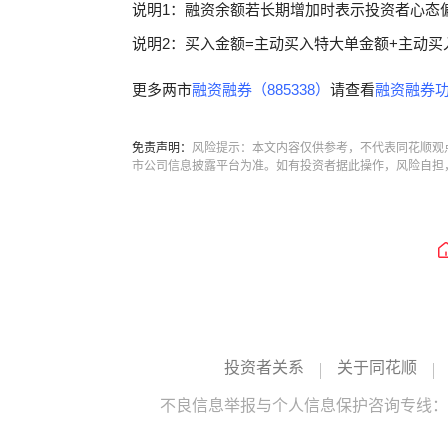
说明1：融资余额若长期增加时表示投资者心态
说明2：买入金额=主动买入特大单金额+主动买
更多两市
融资融券（885338）
请查看
融资融券功
免责声明：
风险提示：本文内容仅供参考，不代表同花顺观
市公司信息披露平台为准。如有投资者据此操作，风险自担
投资者关系
关于同花顺
不良信息举报与个人信息保护咨询专线：10