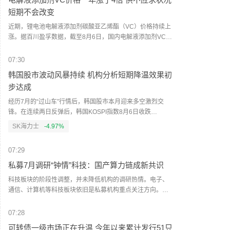
短期不会改变
近期，锂电池电解液添加剂碳酸亚乙烯酯（VC）价格持续上
涨。据百川盈孚数据，截至8月6日，国内电解液添加剂VC均
价为23万元/吨，6月以来涨幅超过60%，同比上涨400%。多
位业内人士表示，VC供不应求的情况短期不会改变。目前国
07:30
内VC行业名义总产能超过19万吨/年，但业内可稳定供货的有
韩国股市波动风暴持续 机构分析短期降温效果初
效产能仅约11万吨/年。去年行业企业开工率整体偏低，叠加
步达成
头部企业集中开展设备检修，行业库存快速下行。（人民财
讯）
经历7月的“过山车”行情后，韩国股市本月迎来多空激烈交
锋。在连续两日反弹后，韩国KOSPI指数8月6日收跌
4.58%，报6296.38点，SK海力士股价重挫10%。盘中韩国
SK海力士
-4.97%
交易所启动KOSPI指数“侧车（SideCar）”机制，暂停程序化
卖盘5分钟。机构分析认为，短期来看，急跌中最危险的杠杆
07:29
结构或已基本出清，短期降温效果初步达成，外资也开始阶
段性回流。不过，散户单日爆仓率仍处于高位、波动率指数
私募7月调研“钟情”科技：国产算力链成新共识
居高不下，尾部风险还未彻底出清，市场真正企稳尚需时
科技板块的阶段性调整，并未降低机构的调研热情。电子、
日。（人民财讯）
通信、计算机等科技板块依旧是私募机构重点关注方向。记
者采访发现，私募对调整后的科技板块布局热情仍在，正在
产业链内部“摸排”新的投资机会。其中，国产算力链凭借产业
07:28
趋势、自主可控及长期成长空间等逻辑，有望成为下一阶段
可转债一级市场正在升温 今年以来累计发行51只