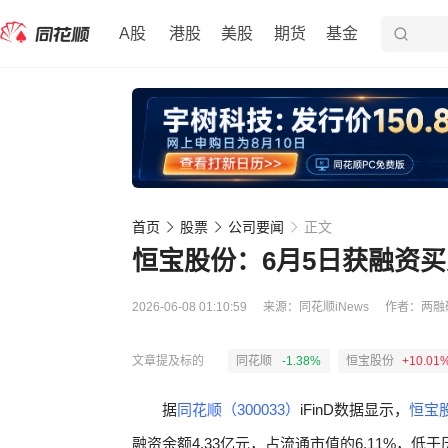
A股
港股
美股
期货
基金
首页
股票
公司要闻
正文
恒宝股份：6月5日获融资买入2
2026-06-08 01:10:59
来源：
同花顺iNews
作者：
两融
文章提及标的
同花顺
-1.38%
恒宝股份
+10.01
据
同花顺（300033）
iFinD数据显示，
恒宝股
融资余额4.33亿元，占流通市值的6.11%，低