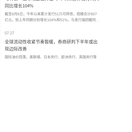
私募的重点关注方向。（人民财讯）
同比增长104%
截至8月6日，今年以来累计发行51只可转债，规模合计607
亿元，较上年同期分别增长104%和51%。与发行端回暖同时
发生的，是存量可转债在加速退出。数据显示，年内已有123
只可转债离场，市场存续规模较年初减少560亿元。业内人士
07:27
认为，再融资政策优化打开了可转债发行通道，科技企业资
全球流动性收紧节奏暂缓，券商研判下半年或出
本开支增加、机构配置需求旺盛，则为新券供需两端提供了
现边际改善
支撑。可转债市场由此进入发行提速、结构调整的新阶段。
（证券时报）
国际油价回落，美联储、日本央行、欧洲央行、英国央行等
全球主要经济体央行7月均宣布按兵不动，市场对全球流动性
收紧预期有所降温。业内人士表示，若地缘局势缓和带动油
黄金概念
--
价下行、通胀压力缓解，市场此前过度定价的加息预期可能
有修正，流动性收紧压力有望阶段性缓解。科技与高端制造
07:22
领域、资源品板块、低估值高股息红利资产等方向机遇值得
关注。（人民财讯）
扎堆进入股东榜 公募机构紧盯业绩兑现度
截至8月6日，全市场已有超百家A股上市公司披露2026年半
年报。数据显示，泽璟制药、仕佳光子、鼎通科技、科大智
能等上市公司的前十大股东中，公募基金产品占据半数及以
上席位。有基金人士分析，大幅买入直至成为上市公司前十
07:21
大股东，往往是基金经理特别看好这一投资机会的表现。如
全球最大的白银ETF iShares Silver Trust持仓量
果说一只基金现身上市公司前十大股东席位可能是基金经理