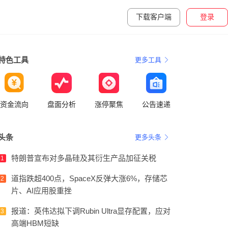
下载客户端
登录
特色工具
更多工具
资金流向
盘面分析
涨停聚焦
公告速递
头条
更多头条
特朗普宣布对多晶硅及其衍生产品加征关税
1
道指跌超400点，SpaceX反弹大涨6%，存储芯
2
片、AI应用股重挫
报道：英伟达拟下调Rubin Ultra显存配置，应对
3
高端HBM短缺