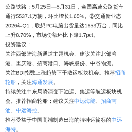
公路铁路：5月25日—5月31日，全国高速公路货车
通行5537.1万辆，环比增长1.65%。⑥交通新业态：
2026年Q1，联想PC电脑出货量达1653万台，同比
上升8.70%，市场份额环比下降1.7pct。
投资建议：
关注西部陆海新通道主题机会。建议关注北部湾
港、重庆港、招商港口、海峡股份、中谷物流。
关注BDI指数上涨趋势下干散运板块机会。推荐
招商
轮船
，关注
海通发展
。
持续关注中东局势演变下油运、集运等航运板块机
会。推荐招商轮船；建议关注
中远海能
、
招商南
油
、
中远海控
。
推荐受益于中国高端制造出海的特种运输标的
中远
海特
。