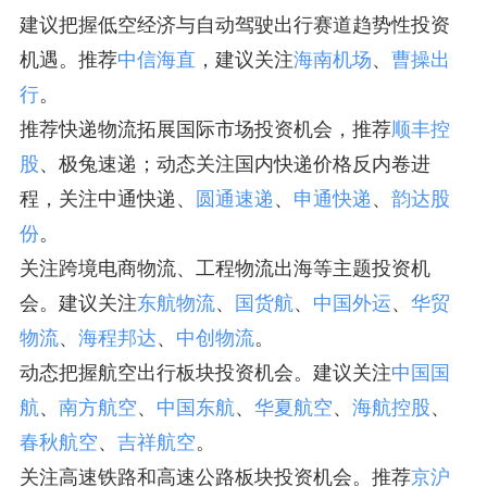
建议把握低空经济与自动驾驶出行赛道趋势性投资
机遇。推荐
中信海直
，建议关注
海南机场
、
曹操出
行
。
推荐快递物流拓展国际市场投资机会，推荐
顺丰控
股
、极兔速递；动态关注国内快递价格反内卷进
程，关注中通快递、
圆通速递
、
申通快递
、
韵达股
份
。
关注跨境电商物流、工程物流出海等主题投资机
会。建议关注
东航物流
、
国货航
、
中国外运
、
华贸
物流
、
海程邦达
、
中创物流
。
动态把握航空出行板块投资机会。建议关注
中国国
航
、
南方航空
、
中国东航
、
华夏航空
、
海航控股
、
春秋航空
、
吉祥航空
。
关注高速铁路和高速公路板块投资机会。推荐
京沪