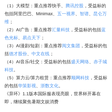
（1）大模型：重点推荐快手、
腾讯控股
，受益标的
包括阿里巴巴、Minimax、
五一视界
、
智谱
、
昆仑万
维
；
（2）AI广告：重点推荐
汇量科技
，受益标的包括
蓝
色光标
、
易点天下
；
（3）AI漫剧/短剧：重点推荐
阅文集团
，受益标的包
括
德才股份
、
中文在线
；
（4）AI音乐/社交：受益标的包括
盛天网络
、
赤子城
科技
。
（5）算力云/算力租赁：重点推荐
顺网科技
，受益标
的包括
华策影视
、
浙数文化
。
《异环》1.1版本国际服表现亮眼，世界杯开幕在
即，继续聚焦暑期文娱消费