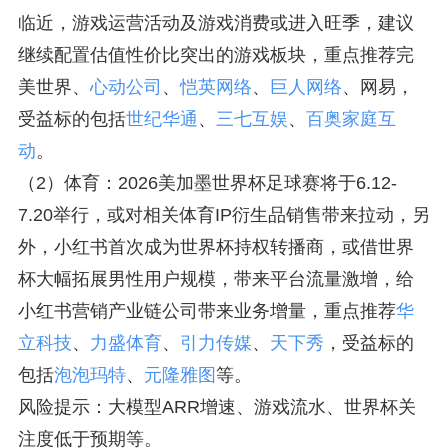
临近，游戏运营活动及游戏消费或进入旺季，建议
继续配置估值性价比突出的游戏板块，重点推荐完
美世界、
心动公司
、
恺英网络
、
巨人网络
、网易，
受益标的包括
世纪华通
、
三七互娱
、
百奥家庭互
动
。
（2）体育：2026美加墨世界杯足球赛将于6.12-
7.20举行，或对相关体育IP衍生品销售带来拉动，另
外，小红书首次成为世界杯持权转播商，或借世界
杯大幅拓展男性用户规模，带来平台流量激增，给
小红书营销产业链公司带来业务增量，重点推荐
华
立科技
、
力盛体育
、
引力传媒
、
天下秀
，受益标的
包括
泡泡玛特
、
元隆雅图
等。
风险提示：大模型ARR增速、游戏流水、世界杯关
注度低于预期等。