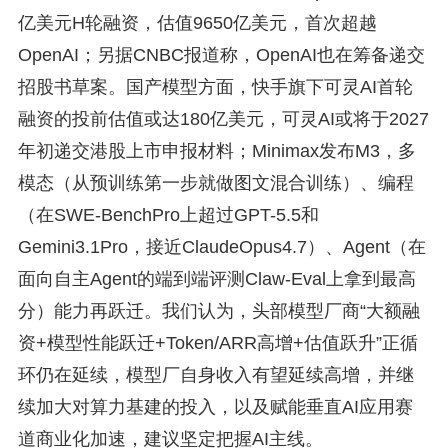
亿美元H轮融资，估值9650亿美元，首次超越
OpenAI；另据CNBC报道称，OpenAI也在筹备递交
招股书草案。国产模型方面，快手旗下可灵AI首轮
融资的投前估值或达180亿美元，可灵AI或将于2027
年初递交港股上市申报材料；Minimax发布M3，多
模态（从预训练第一步就做图文混合训练）、编程
（在SWE-BenchPro上超过GPT-5.5和
Gemini3.1Pro，接近ClaudeOpus4.7）、Agent（在
面向自主Agent的端到端评测Claw-Eval上拿到最高
分）能力再跃迁。我们认为，头部模型厂商“大额融
资+模型性能跃迁+Token/ARR高增+估值跃升”正循
环仍在延续，模型厂自身收入有望延续高增，并继
续加大对算力基建的投入，以及赋能垂直AI应用赛
道商业化加速，建议坚定把握AI主线。