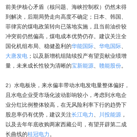
前美伊核心矛盾（核问题、海峡控制权）仍然未得
到解决，后期局势走向高度不确定；日本、韩国、
菲律宾的煤电政策转向已落地实施，且当前油价较
冲突前仍然偏高，煤电成本优势仍存。建议关注全
国化机组布局、稳健盈利的
华能国际
、
华电国际
、
大唐发电
；以及新增机组陆续投产有望贡献业绩增
量，未来成长性较为清晰的
宝新能源
、
赣能股份
。
2）水电板块，来水偏丰带动水电发电量整体偏好，
且水电企业受市场化波动影响较小，考虑到水电企
业分红比例整体较高，在无风险利率下行的趋势下
股息率仍有优势，建议关注
长江电力
、
川投能源
，
以及去年年底收购两家西藏公司，有望开辟第二成
长曲线的
桂冠电力
。