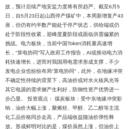
故，预计后续产地安监力度将有所趋严。截至6月5
日，自5月23日起山西停产煤矿中，本周新增复产43
座，但仍有约半数产能处于停产状态，供给端或仍
处于阶段性收紧，迎峰度夏阶段或面临供需偏紧的
挑战。电力板块，当前中国Token消耗量高速增
长，“算电协同”写入政府工作报告，AI或推动电力消
耗快速增长，进而对我国用电需求形成支撑，不少
发电企业也纷纷布局“算电协同”，此外，在地缘冲突
不确定性持续的背景下，高油价或对水火核风光等
其它电源的需求侧产生利好，防御性资产优势进一
步凸显。 投资观点： 煤炭板块：受中东地缘冲突影
响，油价大幅上涨，聚烯烃、甲醇、乙二醇等主流
化工品价格同步走高，产品端收益随油价弹性释
放。形成鲜明对比的是，煤价虽然上涨，但油价上