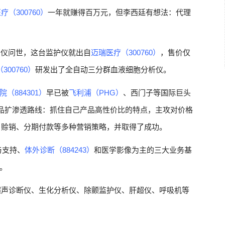
疗（300760）
一年就赚得百万元，但李西廷有想法：代理
护仪问世，这台监护仪就出自
迈瑞医疗（300760）
，售价仅
300760）
研发出了全自动三分群血液细胞分析仪。
院（884301）
早已被
飞利浦（PHG）
、西门子等国际巨头
产品扩渗透路线：抓住自己产品高性价比的特点，主攻对价格
、赊销、分期付款等多种营销策略，并取得了成功。
与支持、
体外诊断（884243）
和医学影像为主的三大业务基
。
超声诊断仪、生化分析仪、除颤监护仪、肝超仪、呼吸机等