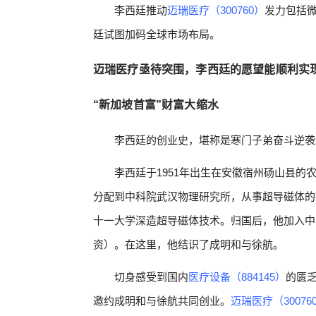
李西廷推动
迈瑞医疗（300760）
发力包括
廷试图加码全球市场布局。
迈瑞医疗亟待突围，李西廷的愿望能顺利实
“新加坡首富”财富大缩水
李西廷的创业史，堪称是寒门子弟奋斗逆袭
李西廷于1951年出生在安徽宿州砀山县
分配到中科院武汉物理研究所，从事超导磁体的
十一大学深造超导磁体技术。归国后，他加入中
资）。在这里，他结识了成明和与徐航。
切身感受到国内
医疗设备（884145）
的匮乏
邀约成明和与徐航共同创业。
迈瑞医疗（30076