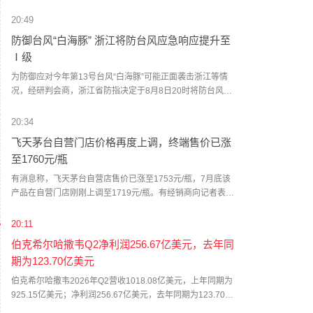
权力法》不授权总统征收大规模关税。美国国际贸易法院随
后下令海关办理相关退款。海关与边境保护局4月20日启动第
20:49
一阶段退款工作，首批退款于5月11日前后发放。美国海关与
防御台风“白海豚” 浙江将防台风应急响应提升至
边境保护局官员本月4日披露的信息显示，截至7月底，该部
Ⅰ级
门已处理完毕约1000亿美元关税的退款流程并把相关信息提
供给财政部用于付款。（中新社）
为防御应对今年第13号台风“白海豚”可能正面袭击浙江等情
况，经研判会商，浙江省防指决定于8月8日20时将防台风应
急响应提升至Ⅰ级，要求各地各部门密切关注台风发展动
态，按预案方案全力做好各项防台风工作，必要时宣布进入
20:34
紧急防汛期，采取停止户外集体活动、停工、停课、停业、
飞天茅台自营门店价格再度上调，终端售价已涨
停运和封闭交通道路等措施。（新华社）
至1760元/瓶
有消息称，飞天茅台自营店售价已涨至1753元/瓶，7月底该
产品在自营门店刚刚上调至1719元/瓶。有经销商向记者表
示，当前飞天茅台终端售价已涨至1760元/瓶。这已经是茅台
自营门店今年第二次独立提价。7月底，记者从茅台自营门店
20:11
处获悉，公司自营体系飞天茅台酒零售价调整为1719元/瓶。
伯克希尔哈撒韦Q2净利润256.67亿美元，去年同
值得一提的是，与上一次飞天茅台酒单品提价不同，除飞天
期为123.70亿美元
茅台之外，五星、经典版马年生肖、精品茅台三款产品售价
也有所上调，分别涨至1743元/瓶、1951元/瓶、2410元/瓶。
伯克希尔哈撒韦2026年Q2营收1018.08亿美元，上年同期为
据了解，取消自营体系分销模式后，茅台自营体系由线下自
925.15亿美元；净利润256.67亿美元，去年同期为123.70亿
营门店与i茅台构成，销售贵州茅台酒全系产品，分别聚焦B端
美元；运营利润为129.83亿美元，去年同期为111.60亿美