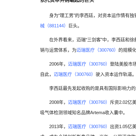
依托资本并购崛起的巨头
身为“理工男”的李西廷，对资本运作情有独
械（881144）
巨头。
在外界看来，迈瑞“三剑客”中，李西廷和
销与运营体系，为
迈瑞医疗（300760）
的规模
2006年，
迈瑞医疗（300760）
登陆美股市
自此，
迈瑞医疗（300760）
驶入资本运作轨道
李西廷最先发起收购的是具有国际影响力的
2008年，
迈瑞医疗（300760）
斥资2.02
吸气体检测领域知名品牌Artema收入囊中。
2013年，
迈瑞医疗（300760）
出资1.05