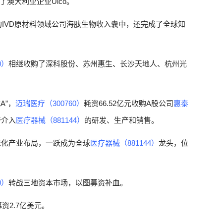
澳大利亚企业Ulco。
的IVD原材料领域公司海肽生物收入囊中，还完成了全球知
0）
相继收购了深科股份、苏州惠生、长沙天地人、杭州光
A”，
迈瑞医疗（300760）
耗资66.52亿元收购A股公司
惠泰
管介入
医疗器械（881144）
的研发、生产和销售。
球化产业布局，一跃成为全球
医疗器械（881144）
龙头，位
0）
转战三地资本市场，以图募资补血。
资2.7亿美元。