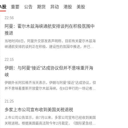
A股
重要
公告
期货
异动
港股
美股
22:56
阿曼：霍尔木兹海峡通航安排谈判在积极氛围中
推进
当地时间8日，阿曼外交部发表声明称，目前有关霍尔木兹海
峡通航安排的谈判正在积极、建设性的氛围中推进，并已取
得兼顾各方利益的进展。声明强调，应避免采取任何可能影
响相关谈判以及已经取得进展的行动。声明同时对近期船只
22:15
在通过霍尔木兹海峡期间多次遭到袭击表示谴责。阿方表
伊朗：与阿曼“接近”达成协议但并不意味重开海
示，相关行为违反国际法，侵犯沿岸国领海主权，并对海上
峡
航行安全以及地区安全与稳定构成威胁。（央视新闻）
伊朗外长阿拉格齐当天表示，伊朗与阿曼“接近”达成协议，但
并不意味着重新开放霍尔木兹海峡。在8日举行的一场记者会
间隙，阿拉格齐提及伊朗同阿曼就霍尔木兹海峡通航问题谈
判的进程。他说：“谈判正在进行，鉴于技术上的复杂性，我
21:25
们正在确定一条临时路线，我认为我们非常接近达成协议。”
多家上市公司宣布收到美国关税退税
阿拉格齐称：“当然，这并不意味着霍尔木兹海峡将重新开
放。海峡的开放还取决于其他条件，这包括美国违反谅解备
上市公司公告显示，自7月以来，多家公司宣布已经收到美国
忘录应作出赔偿。”（新华社）
关税退税。根据美国最高法院今年2月裁定，《国际紧急经济