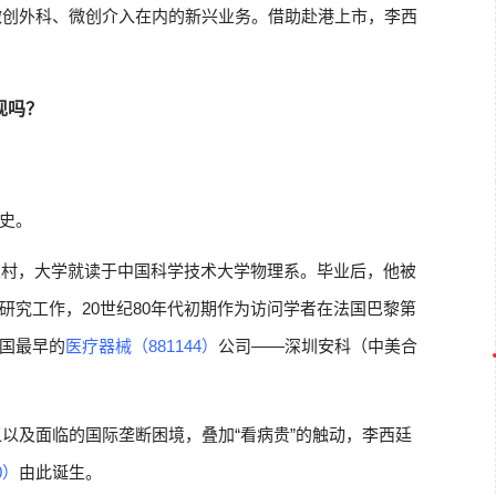
微创外科、微创介入在内的新兴业务。借助赴港上市，李西
现吗？
史。
的农村，大学就读于中国科学技术大学物理系。毕业后，他被
研究工作，20世纪80年代初期作为访问学者在法国巴黎第
国最早的
医疗器械（881144）
公司——深圳安科（中美合
以及面临的国际垄断困境，叠加“看病贵”的触动，李西廷
0）
由此诞生。