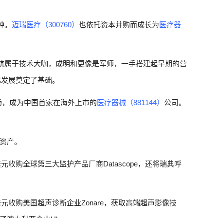
钟。
迈瑞医疗（300760）
也依托资本并购而成长为
医疗器
徐航属于技术大咖，成明和更像是军师，一手搭建起早期的营
化发展奠定了基础。
场，成为中国首家在海外上市的
医疗器械（881144）
公司。
。
资产。
亿美元收购全球第三大监护产品厂商Datascope，还将瑞典呼
亿美元收购美国超声诊断企业Zonare，获取高端超声影像技