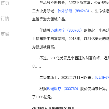
产品线不断拉长，品类不断丰富，公司规模
首页
三大业务领域：
体外诊断（884243）
、生命信
行情
血管等潜力领域产品。
伴随着
迈瑞医疗（300760）
的崛起，李西廷
商城
上福布斯中国富豪榜；2018年，以21亿美元的
为新加坡首富。
不过，230亿美元是李西廷的财富巅峰，近几年
亿元。
二级市场上，2021年7月1日以来，
迈瑞医疗（
根据
迈瑞医疗（300760）
股价变动来计算，
了1095亿元。