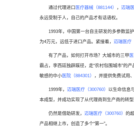
通过代理进口
医疗器械（881144）
，
迈瑞医
永远受制于人，自己的产品才有话语权。
1993年，中国第一台自主研发的多参数监
为4万元，远低于进口产品。紧接着，
迈瑞医疗（
有了产品，如何打开市场？大城市的三甲
医
霸占，李西廷独辟蹊径，走“农村包围城市”的
敏感的中小
医院（884301）
，并提供免费试用
1999年，
迈瑞医疗（300760）
以生命信息
本成型，并成功实现了从代理商到生产商的转型
仍然是借助研发，
迈瑞医疗（300760）
的
产品相继上市，创造了多个“第一”。