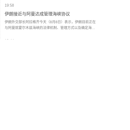
与C端消费群体。如今，两大渠道执行两个不同售价，形成线
元。
19:58
上线下“双价格体系”。在业内看来，这一系列举措核心目标在
伊朗接近与阿曼达成管理海峡协议
于掌握定价主导权。随着“i茅台”的出现，价格主导权已经从经
销商和黄牛手中转移到厂方。公司可以根据实时动态，调节
伊朗外交部长阿拉格齐今天（8月8日）表示，伊朗目前正在
传统渠道发货与i茅台的供货节奏，在挤压灰色炒作空间的同
与阿曼就霍尔木兹海峡的法律机制、管理方式以及确定海峡
时，为社会渠道保留合理利润。（每日经济新闻）
船舶通行路线进行谈判，双方已经非常接近达成协议。但
是，霍尔木兹海峡能否重新开放还取决于其他条件，包括美
19:44
国对其违反美伊谅解备忘录的行为作出弥补。阿拉格齐说，
阿联酋称该国一船只在霍尔木兹海峡遭袭
过去霍尔木兹海峡存在一套分道通航制，但伊朗认为，原有
路线已经不再适合作为船舶通行路线，伊方无法接受继续使
阿布扎比国家石油公司证实，该公司一艘船只当天凌晨在通
用该路线。因此，有必要规划一套新的通航机制，不过这涉
过霍尔木兹海峡时遭导弹袭击。阿布扎比国家石油公司说，
及复杂的技术和法律问题。目前双方正在讨论的是一条临时
袭击未造成人员受伤，目前局面可控。该公司并未提供遭袭
通航路线。在新的正式通航路线最终确定之前，将首先设立
船只具体类型、导弹来源以及船只受损情况等更多细节。
18:57
一条临时航道，并以此作为未来正式路线的基础。在这一问
（新华社）
知情人士称美军高层正寻求对伊战事“退出路径”
题上，伊朗和阿曼两国的军事部门已根据现有海图展开磋
商。待相关谈判完成并形成最终结论后，新的通航路线将得
美国有线电视新闻网7日以多名知情人士为来源报道说，美军
到确定。（CCTV国际时讯）
参谋长联席会议主席丹·凯恩近期向总统特朗普的多名高级顾
问表示，美国需要找到从伊朗战事中退出的路径。报道援引
知情人士的话说，过去几周内，凯恩同中央情报局局长拉特
18:51
克利夫、国务卿鲁比奥和副总统万斯等讨论了对升级军事冲
2026年度总票房破240亿
突的担忧，提出寻求退出对伊战事的可能性。报道说，相较
于派遣地面部队，特朗普更倾向于通过空袭伊朗来达成作战
据灯塔专业版数据，截至8月8日，2026年度大盘票房（含预