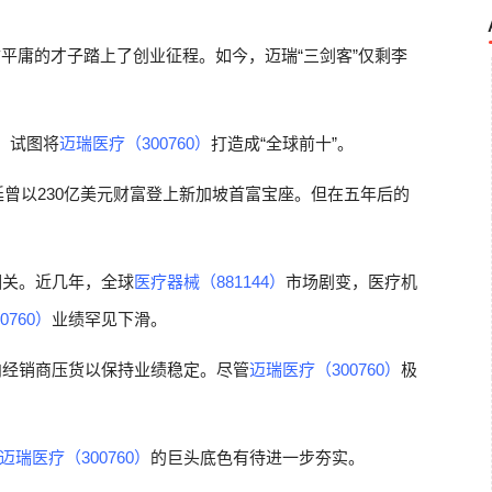
甘平庸的才子踏上了创业征程。如今，迈瑞“三剑客”仅剩李
，试图将
迈瑞医疗（300760）
打造成“全球前十”。
西廷曾以230亿美元财富登上新加坡首富宝座。但在五年后的
相关。近几年，全球
医疗器械（881144）
市场剧变，医疗机
0760）
业绩罕见下滑。
向经销商压货以保持业绩稳定。尽管
迈瑞医疗（300760）
极
迈瑞医疗（300760）
的巨头底色有待进一步夯实。