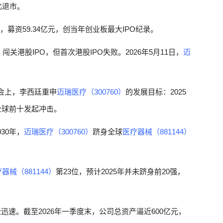
化退市。
，募资59.34亿元，创当年创业板最大IPO纪录。
）
闯关港股IPO，但首次港股IPO失败。2026年5月11日，
迈
大会上，李西廷重申
迈瑞医疗（300760）
的发展目标：2025
全球前十发起冲击。
30年，
迈瑞医疗（300760）
跻身全球
医疗器械（881144）
器械（881144）
第23位，预计2025年并未跻身前20强，
迅速。截至2026年一季度末，公司总资产逼近600亿元，