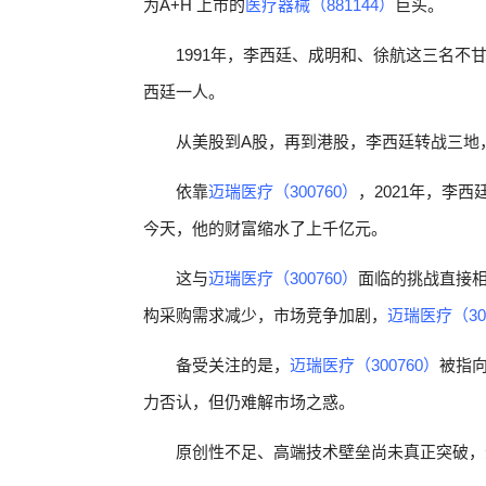
为A+H 上市的
医疗器械（881144）
巨头。
1991年，李西廷、成明和、徐航这三名不
西廷一人。
从美股到A股，再到港股，李西廷转战三地
依靠
迈瑞医疗（300760）
，2021年，李
今天，他的财富缩水了上千亿元。
这与
迈瑞医疗（300760）
面临的挑战直接
构采购需求减少，市场竞争加剧，
迈瑞医疗（30
备受关注的是，
迈瑞医疗（300760）
被指
力否认，但仍难解市场之惑。
原创性不足、高端技术壁垒尚未真正突破，