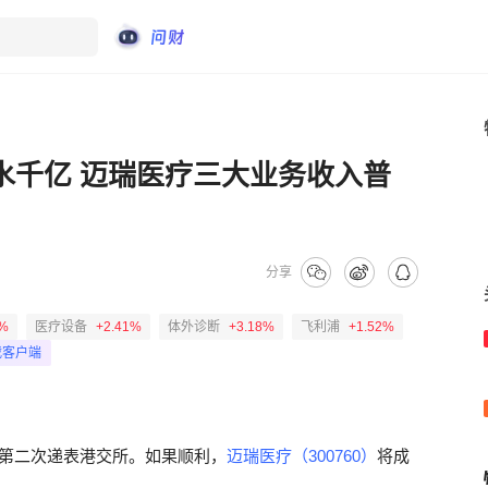
水千亿 迈瑞医疗三大业务收入普
分享
9%
医疗设备
+2.41%
体外诊断
+3.18%
飞利浦
+1.52%
载客户端
Z）第二次递表港交所。如果顺利，
迈瑞医疗（300760）
将成