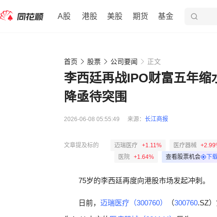
A股
港股
美股
期货
基金
首页
股票
公司要闻
正文
李西廷再战IPO财富五年缩
降亟待突围
2026-06-08 05:55:49
来源：
长江商报
文章提及标的
迈瑞医疗
+1.11%
医疗器械
+2.9
医院
+1.64%
查看股票机会
下
75岁的李西廷再度向港股市场发起冲刺。
日前，
迈瑞医疗（300760）
（
300760
.S