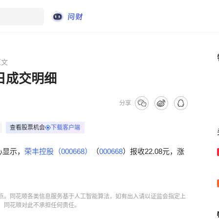
正文
8日成交明细
分享
查看股票机会
下载客户端
心显示，
荣丰控股（000668）
（
000668
）报收22.08元，涨
点。同花顺各类信息服务基于人工智能算法，如有出入请以证监会指定上
，同花顺对此不承担任何责任。