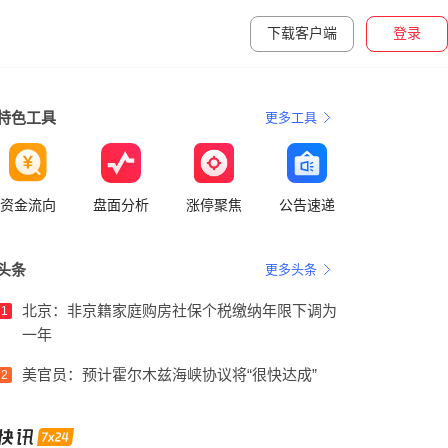
下载客户端
登录
特色工具
更多工具
资金流向
盘面分析
涨停聚焦
公告速递
头条
更多头条
北京：非京籍家庭购房社保个税缴纳年限下调为
1
一年
美官员：预计霍尔木兹海峡协议将“很快达成”
2