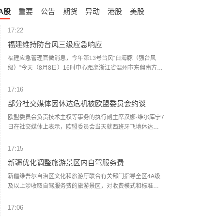
A股
重要
公告
期货
异动
港股
美股
17:22
福建维持防台风三级应急响应
福建应急管理官微消息，今年第13号台风“白海豚（强台风
级）”今天（8月8日）16时中心距离浙江省温州市东偏南方向
约450公里（北纬26.9度、东经125.1度）。预计“白海豚”将
以每小时10～15公里的速度向西偏北方向移动，可能于9日夜
17:16
间至10日早晨在浙江舟山至福建福鼎一带沿海登陆。今天夜
部分社交媒体因休达危机被欧盟委员会约谈
间至9日，闽外渔场、钓鱼岛海域、闽东渔场最大风力11～13
级、阵风13～15级；台风中心经过的附近海域可达14～15
欧盟委员会负责技术主权等事务的执行副主席汉娜·维尔库宁7
级、阵风16～17级。北部沿海海区10～12级、阵风12～14
日在社交媒体上表示，欧盟委员会当天就西班牙飞地休达局
级，中部沿海海区8～9级、阵风10～11级。中北部地区的部
势约谈短视频平台TikTok和美国元公司（Meta），要求平台
分县市阵风可达8～10级（高海拔山区局部11～12级）。宁
在危机期间加强内容监测并采取果断措施。 维尔库宁在社交
17:15
德和南平两市的部分县市有大雨到暴雨，局部大暴雨；其余
媒体平台X上说，在危机情况下，社交媒体平台必须果断采取
新疆优化调整旅游景区内自驾服务费
地区局部大雨到暴雨。福建省防指维持防台风三级应急响
行动，维护数字空间完整性。她表示，平台应加强对相关内
应。回港船舶、海上作业平台及涉海、涉岛旅游需加强安全
容的监测，并强化与事实核查机构的合作。 休达位于非洲西
新疆维吾尔自治区文化和旅游厅联合有关部门指导全区4A级
管理工作，沿海养殖设施需加固。防范台风暴雨可能引发的
北部、直布罗陀海峡附近的地中海沿岸，与摩洛哥接壤。日
及以上涉收取自驾服务费的旅游景区，对收费模式和标准作
次生灾害，请沿河低洼地带、地质灾害易发区人员及时转移
前，大批非法移民从摩洛哥方向进入休达，引发近年来西班
出优化调整。各景区制定优化调整方案，按程序报备后，将
避险。（界面新闻）
牙最严重的边境移民危机。 据德新社等媒体报道，一些进入
原按“人”收费、按“车”收费全部调整为按“车”收费，根据不同
17:06
休达的非法移民表示，他们此前从社交媒体获悉所谓“边境开
车型（以机动车行驶证核定载人数为准），5座及以下价格均