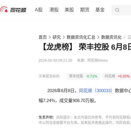
A股
港股
美股
期货
基金
首页
研究
数据资讯化汇总
数据资讯化
【龙虎榜】 荣丰控股 6月
2026-06-08 08:21:30
来源：
同花顺iNews
文章提及标的
荣丰控股
-0.71%
同花顺
+0.35%
2026年6月8日，
同花顺（300033）
数据中
幅7.24%，成交量908.70万股。
免责声明：
风险提示：本文内容仅供参考，不代表同花顺观
市公司信息披露平台为准。如有投资者据此操作，风险自担