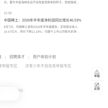
示，霍尔木兹海峡永远不会恢复到原来的样子，但他强调，
这不是伊朗方面所描绘的那种对伊朗有利的局面，而是指霍
尔木兹海峡将失去当前能源运输“咽喉要道”的地位。贝森特
15:58
说，在未来两年内，霍尔木兹海峡将“变得无关紧要”，原本通
中国稀土：2026年半年度净利润同比增长46.53%
过海峡运输的能源中将有超过50%或70%改由地下管道输
送。（CCTV国际时讯）
8月7日，中国稀土发布2026年半年度报告，实现营业收入
16.47亿元，同比下降12.19%；归属于上市公司股东的净利
润2.37亿元，同比增长46.53%。报告期内，稀土行业供需格
中国稀土
--
中国稀土
--
局持续调整优化，受稀土产业政策、下游市场需求提振等多
重有利因素影响，市场行情整体上行，镨钕产品价格较去年
15:44
同期涨幅明显。（新京报）
接
台风“白海豚”外围环流风雨已至 上海浙江局地将
招聘英才
用户体验计划
有特大暴雨
荐举报专区
涉青少年不良信息举报专区
今天13时，台风“白海豚”中心位于距离浙江省温州市东偏南方
向约465公里的洋面上，中心附近最大风力14级，45米/秒。
举报
虽然离浙江还有一定距离，但“白海豚”外围云系今天上午已经
在江苏南部、安徽东南部、浙江等地激发出对流。明天，台
15:38
风登陆前后，华东降雨进一步增强，江苏南部、安徽东南
反馈
：ZX0050）
受台风“白海豚”影响 上海轮渡全线停航
部、上海、浙江大部将有大到暴雨，其中上海南部、浙江东
部有特大暴雨，局地日降雨量将达到400毫米甚至500毫米以
8月8日，记者从上海轮渡获悉，因受今年第13号台风“白海
上，极端性较强，需注意防范。（中国天气网）
豚”影响，截至13时58分，上海轮渡已全线停航。（央视新