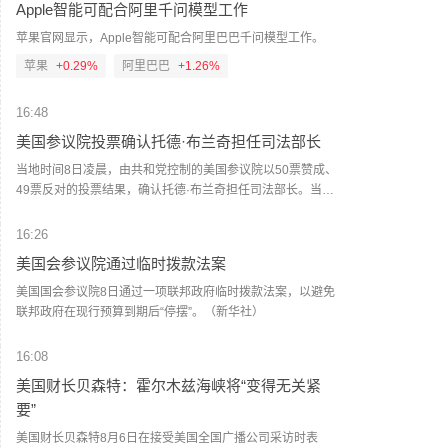
Apple智能可配合阿里千问模型工作
放”“休达将提供住宿”以及“进入休达后可继续前往西班牙本土”
不超过120元/车，6至7座不超过180元/车，8至19座不超过
等信息。 休达危机也引发了欧盟内部围绕外部边境管控和移
300元/车，20座及以上不超过600元/车。因票务系统需调整
苹果官网显示，Apple智能可配合阿里巴巴千问模型工作。
民政策的新一轮争议。维尔库宁表示，欧盟委员会将于10日
升级，原按“人”收费调整为按“车”收费的景区，新方案不晚于8
苹果
+0.29%
阿里巴巴
+1.26%
继续跟进相关情况。(新华社)
月20日0时起执行，新方案开始实行前为过渡期，过渡期内价
格均不超过30元/人；原按“车”收费的景区，新方案不晚于8月
16:48
12日0时起执行，不设过渡期。各景区新方案将于近日向社会
发布，敬请广大游客关注。（人民财讯）
美国参议院投票确认托德·布兰奇担任司法部长
当地时间8日凌晨，由共和党控制的美国参议院以50票赞成、
49票反对的投票结果，确认托德·布兰奇担任司法部长。当地
时间6月8日，美国白宫表示，总统特朗普向美国参议院提交
托德·布兰奇出任司法部长的提名。特朗普4月2日宣布，帕姆·
16:26
邦迪不再担任司法部长，由副部长布兰奇代理。（央视新
美国会参议院通过临时拨款法案
闻）
美国国会参议院8日通过一项联邦政府临时拨款法案，以避免
联邦政府在现行预算到期后“停摆”。（新华社）
16:08
美国财长贝森特：霍尔木兹海峡将“变得无关紧
要”
美国财长贝森特8月6日在接受美国全国广播公司采访时表