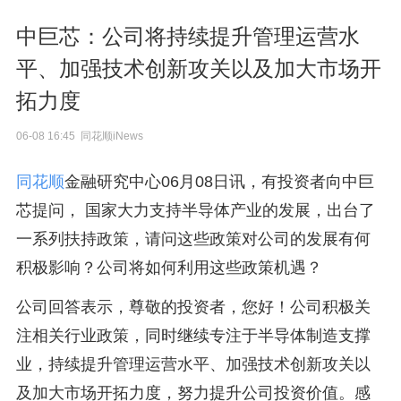
中巨芯：公司将持续提升管理运营水
平、加强技术创新攻关以及加大市场开
拓力度
06-08 16:45 同花顺iNews
同花顺
金融研究中心06月08日讯，有投资者向中巨
芯提问， 国家大力支持半导体产业的发展，出台了
一系列扶持政策，请问这些政策对公司的发展有何
积极影响？公司将如何利用这些政策机遇？
公司回答表示，尊敬的投资者，您好！公司积极关
注相关行业政策，同时继续专注于半导体制造支撑
业，持续提升管理运营水平、加强技术创新攻关以
及加大市场开拓力度，努力提升公司投资价值。感