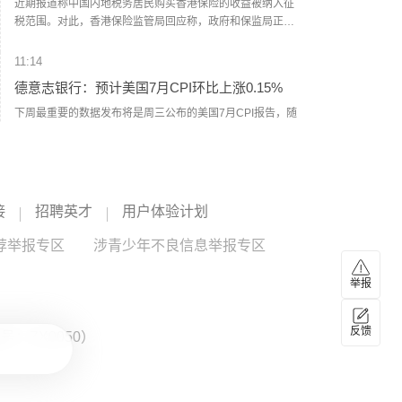
近期报道称中国内地税务居民购买香港保险的收益被纳入征
税范围。对此，香港保险监管局回应称，政府和保监局正密
切注意内地有关金融产品税务安排的最新发展，同时会与业
界保持紧密沟通。中国居民就境外投资收益必须依法申报及
11:14
缴税的要求一直存在，市场不用过度解读或作出揣测。香港
德意志银行：预计美国7月CPI环比上涨0.15%
保险市场发展成熟，产品设计灵活先进，可提供货币选择、
环球资产配置、人生规划、财富传承等专业服务，相信对内
下周最重要的数据发布将是周三公布的美国7月CPI报告，随
地客户有一定吸引力。
后周四将公布PPI数据。德意志银行美国经济学家预计，整体
消费者价格环比上涨0.15%，6月为下降0.42%；核心CPI预
计环比上涨0.26%，与6月持平。对于PPI数据，预计整体PPI
11:04
环比上涨0.22%（此前为0.13%）。
国铁南昌局启动四级应急响应 全力应对台风“白
接
招聘英才
用户体验计划
海豚”
荐举报专区
为全力应对台风“白海豚”登陆，国铁南昌局今天（8日）10时
涉青少年不良信息举报专区
起，在管内衢宁铁路、杭深铁路福鼎至福州南区段及相关支
线、联络线启动防洪防台风四级应急响应，运用卫星云图、
举报
雷达图等技术手段，实时掌握降雨趋势和台风路径，及时对
10:50
强降雨和可能发生灾害的区段进行预警。计划停运福州至松
伊朗总统称与美谈判过程中从未让步
反馈
溪K8748次、洛阳至福州K32次等旅客列车。已购买停运列车
：ZX0050）
车票的旅客，可于票面乘车日期起30日内（含当日）通过
伊朗总统佩泽希齐扬在当地时间8月7日播出的讲话中强调，
12306网站、App或车站窗口免费办理退票手续。（央视新
伊朗从未寻求战争或扩张，但必将坚定捍卫国家主权与安
闻）
全。他指出，美以借冲突挑拨伊朗与波斯湾邻国关系，他呼