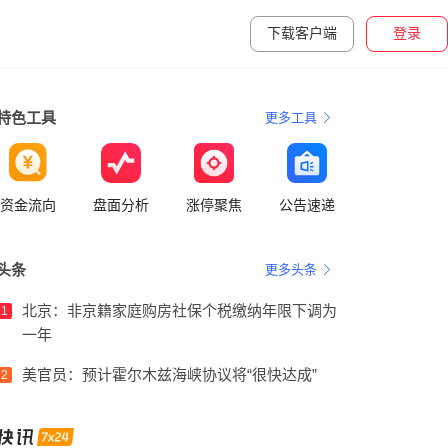
下载客户端
登录
特色工具
更多工具
资金流向
盘面分析
涨停聚焦
公告速递
头条
更多头条
北京：非京籍家庭购房社保个税缴纳年限下调为
1
一年
美官员：预计霍尔木兹海峡协议将“很快达成”
2