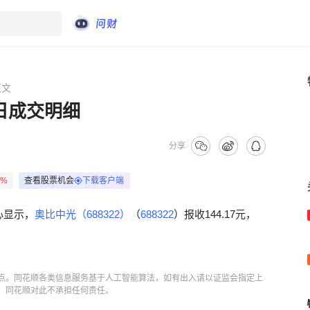
正文
8日成交明细
分享
8%
查看股票机会
下载客户端
心显示，
奥比中光（688322）
（
688322
）报收144.17元，
点。同花顺各类信息服务基于人工智能算法，如有出入请以证监会指定上
，同花顺对此不承担任何责任。