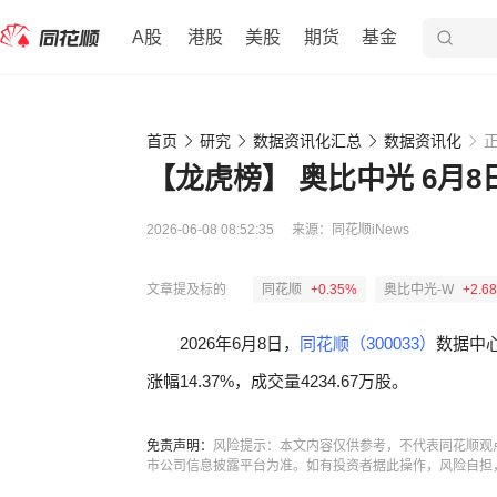
A股
港股
美股
期货
基金
首页
研究
数据资讯化汇总
数据资讯化
【龙虎榜】 奥比中光 6月
2026-06-08 08:52:35
来源：
同花顺iNews
文章提及标的
同花顺
+0.35%
奥比中光-W
+2.6
2026年6月8日，
同花顺（300033）
数据中
涨幅14.37%，成交量4234.67万股。
免责声明：
风险提示：本文内容仅供参考，不代表同花顺观
市公司信息披露平台为准。如有投资者据此操作，风险自担