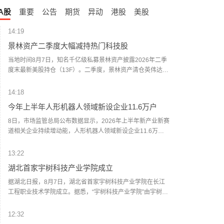
A股
重要
公告
期货
异动
港股
美股
14:19
景林资产二季度大幅减持热门科技股
当地时间8月7日，知名千亿级私募景林资产披露2026年二季
度末最新美股持仓（13F）。二季度，景林资产清仓英伟达、
META等热门科技股，大幅减持英特尔、网易、谷歌等标的；
景林资产在二季度末的美股持仓市值从38.8亿美元大幅下降
14:18
至21.9亿美元，降幅达43%。在大幅收缩多只原有持仓的同
今年上半年人形机器人领域新设企业11.6万户
时，景林资产也对部分半导体产业链公司进行了布局，包括
近期业绩超预期的美国光模块制造商AAOI（应用光电）。
8日，市场监管总局公布数据显示，2026年上半年新产业新赛
道相关企业持续增动能，人形机器人领域新设企业11.6万
户，同比增长9.5%，服务业相关经营主体亮点突出，制造业
企业转型加快，产业发展亮点纷呈。（新华社）
13:22
湖北首家宇树科技产业学院成立
据湖北日报，8月7日，湖北省首家宇树科技产业学院在长江
工程职业技术学院成立。据悉，“宇树科技产业学院”由宇树科
技股份有限公司与长江工程职业技术学院共建，实行“企业专
家任院长、校内教授任执行副院长”双院长制管理架构，聚焦
12:32
机器人调试、运维、技术支持等市场紧缺岗位，精准培育紧