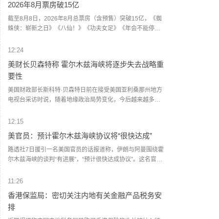
2026年8月票房破15亿
缺人才。
截至8月8日，2026年8月总票房（含预售）突破15亿，《蜘
蛛侠：崭新之日》《八仙！》《功夫女足》《年会不能停！
2》《痴迷》暂列8月票房榜前五。
12:24
美财长贝森特称 霍尔木兹海峡将逐步失去战略重
要性
美国财政部长斯科特·贝森特日前在接受美国亚利桑那州地方
电视台采访时说，随着地缘政治局势变化，今后越来越多能
源运输将绕过霍尔木兹海峡。他认为，霍尔木兹海峡将逐步
失去战略重要性。鉴于伊朗试图控制这条咽喉要道，海峡将
12:15
无法回到过去的状态。在接下来两年时间里，海峡将变成一
美官员：预计霍尔木兹海峡协议将“很快达成”
片普通水域，逐步变得不再那么重要。（新华社）
路透社7日援引一名美国官员的话报道称，伊朗与阿曼围绕霍
尔木兹海峡的谈判“有进展”，“预计很快达成协议”。这名官员
说，一旦协议达成，霍尔木兹海峡恢复商业航运，美国将解
除对伊海上封锁。这名官员同时重申，美方行动将继续基于
11:26
伊朗履行承诺的实际情况。美国阿克西奥斯新闻网站记者巴
香港保监局：密切关注内地有关金融产品税务安
拉克·拉维德7日在社交媒体上说，一名美伊谈判调解方外交官
排
告诉他，伊朗谈判代表正在等待伊朗最高国家安全委员会就
协议作出最终决定，“预计很快获得批准”。（新华社）