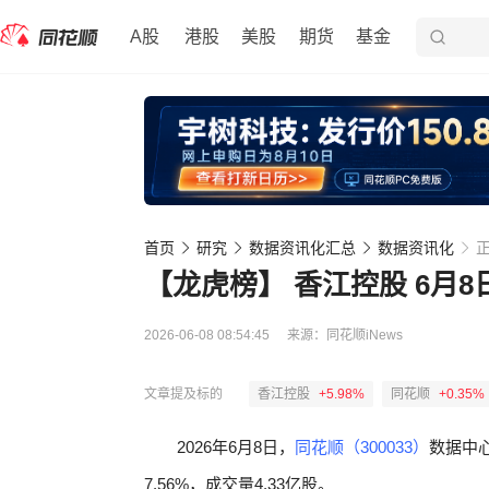
A股
港股
美股
期货
基金
首页
研究
数据资讯化汇总
数据资讯化
【龙虎榜】 香江控股 6月
2026-06-08 08:54:45
来源：
同花顺iNews
文章提及标的
香江控股
+5.98%
同花顺
+0.35%
2026年6月8日，
同花顺（300033）
数据中
7.56%，成交量4.33亿股。