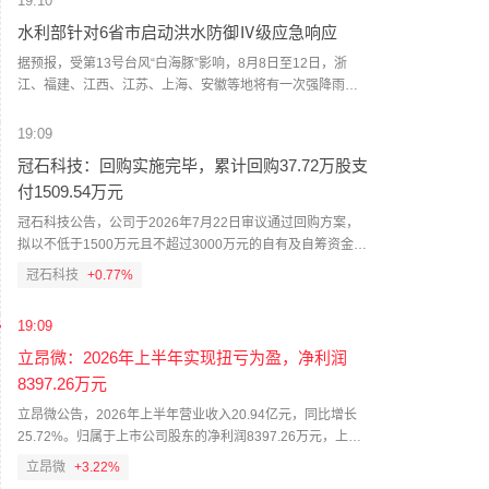
19:10
情况，全面部署灾害防范应对工作。会议强调要全力做好海
水利部针对6省市启动洪水防御Ⅳ级应急响应
洋灾害预警报和防御工作，一要提高政治站位，深刻认识海
洋灾害防御工作形势；二要加强会商研判，提前预报预警；
据预报，受第13号台风“白海豚”影响，8月8日至12日，浙
三要加强地方指导，注重联防联控；四要加强海上船舶，确
江、福建、江西、江苏、上海、安徽等地将有一次强降雨过
保作业生产安全；五要加强科普宣传，提升避险救灾能力。
程，以大到暴雨为主，局部有大暴雨，并伴有短时强降雨；
会议要求全力做好强降雨引发地质灾害风险防范应对，一是
太湖及浙闽地区钱塘江、甬江、椒江、瓯江、闽江，长江流
19:09
坚持下沉一线和靠前指挥，二是强化驻县包乡和技术支撑，
域下游沿江支流滁河、青弋江、水阳江、巢湖和中游鄱阳湖
冠石科技：回购实施完毕，累计回购37.72万股支
三是强化趋势研判和预报预警，四是强化临灾预警和转移避
水系、洞庭湖水系湘江，淮河干流及中游支流史灌河和淠河
付1509.54万元
险，五是加强值班值守和信息报送。针对此次台风过程，自
等河流将出现明显涨水过程，其中部分主要河流可能发生编
然资源部已启动浙江海洋灾害三级应急响应，江苏、上海、
号洪水；暴雨区内部分中小河流可能发生较大洪水。依据
冠石科技公告，公司于2026年7月22日审议通过回购方案，
福建海洋灾害四级应急响应，浙江、福建地质灾害防御IV级响
《水利部水旱灾害防御应急响应工作规程》，水利部于8月7
拟以不低于1500万元且不超过3000万元的自有及自筹资金回
应，派出专家组指导地方开展巡查排查、监测预警、会商研
日18时针对上海、江苏、浙江、安徽、福建、江西启动洪水
购股份，回购价格不超过60元/股，用于维护公司价值及股东
冠石科技
+0.77%
判，灾情调查等灾害防范应对工作。（央视新闻）
防御Ⅳ级应急响应，督促指导地方水利部门密切关注台风“白
权益。截至2026年8月7日，回购计划实施完毕，累计回购股
海豚”动向和雨水情变化，强化应急值守和会商研判，加强监
份37.72万股，占总股本0.51%，成交最高价45.7元/股，最低
测预报预警，科学调度水工程，做好江河防汛、水库安全度
19:09
价39.3元/股，回购均价40.02元/股，支付资金总额1509.54万
汛、中小河流洪水和山洪灾害防御等工作，确保人民群众生
元（不含交易费用）。
立昂微：2026年上半年实现扭亏为盈，净利润
命财产安全。（新华社）
8397.26万元
立昂微公告，2026年上半年营业收入20.94亿元，同比增长
25.72%。归属于上市公司股东的净利润8397.26万元，上年
同期净利润-1.27亿元。扣非净利润2925.07万元，上年同
立昂微
+3.22%
期-1.26亿元。基本每股收益0.12元。