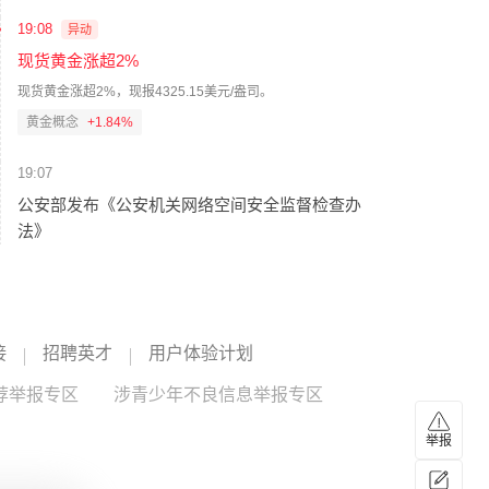
19:08
异动
现货黄金涨超2%
现货黄金涨超2%，现报4325.15美元/盎司。
黄金概念
+1.84%
19:07
公安部发布《公安机关网络空间安全监督检查办
法》
公安部8月7日发布《公安机关网络空间安全监督检查办
法》，自2026年10月1日起施行。 办法共23条，主要规定六
方面内容：一是明确监督检查对象，包括网络运营者、数据
网络安全
--
处理者、个人信息处理者等；二是明确监督检查方式，包括
线上巡查、线下核查，日常检查、专项检查等；三是明确监
接
招聘英才
用户体验计划
19:07
督检查内容，包括被检查对象是否履行法定的网络空间安全
荐举报专区
义务，以及重大活动安保期间的重点检查内容等；四是明确
涉青少年不良信息举报专区
*ST动力：重大诉讼涉案金额1.69亿元已立案
监督检查机制，要求在国家网络安全、数据安全等机制统筹
*ST动力公告，公司就与中能(天津)智能传动设备有限公司等
协调下，加强部门协调、联合检查，减少企业负担；五是明
举报
方的纠纷向天津市第一中级人民法院提起诉讼，涉案金额合
确检查结果运用，公安机关按检查情况采取督促整改、发送
计1.69亿元（暂计算至2026年7月1日），案件已立案受理，
公安提示函以及处罚等措施；六是明确相关法律责任，明确
*ST动力
--