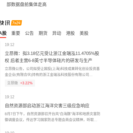
部数据盘前集体走高
A股
重要
公告
期货
异动
港股
美股
19:12
立昂微：拟3.18亿元受让浙江金瑞泓11.4705%股
权 后者主营6-8英寸半导体硅片的研发与生产
立昂微公告，公司拟受让国投(上海)科技成果转化创业投资基
金企业(有限合伙)持有的浙江金瑞泓科技股份有限公司
11.4705%股权，交易金额为3.18亿元。交易完成后，公司将
立昂微
+3.22%
直接和间接合计持有浙江金瑞泓100%股权，有助于提升上市
公司盈利能力。浙江金瑞泓主营业务为6-8英寸半导体硅片的
19:12
研发与生产，具有硅单晶锭、硅研磨片、硅抛光片、硅外延
片的完整工艺和生产能力，为国内较早进行6英寸和8英寸硅
自然资源部启动浙江海洋灾害三级应急响应
片量产的企业。
8月7日下午，自然资源部召开台风“白海豚”海洋和地质灾害防
御调度会议，传达学习国家防总专题会商会议精神，听取部
东海局、浙江省自然资源厅、福建省自然资源厅等单位防御
部署情况汇报，通报此次台风过程可能引发海洋和地质灾害