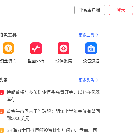
下载客户端
登录
特色工具
更多工具
资金流向
盘面分析
涨停聚焦
公告速递
头条
更多头条
特朗普将与多位矿企巨头高管开会，以补充武器
1
库存
黄金牛市回来了？瑞银：明年上半年金价有望回
2
到5000美元
SK海力士再抛巨额投资计划！闪迪、盘前、西
3