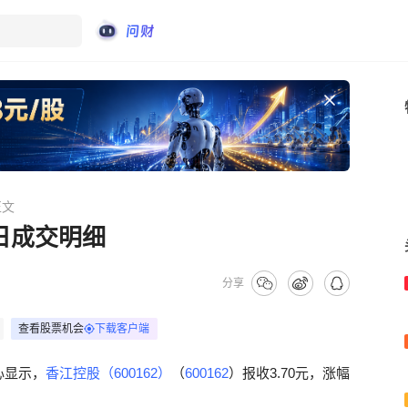
正文
8日成交明细
分享
查看股票机会
下载客户端
心显示，
香江控股（600162）
（
600162
）报收3.70元，涨幅