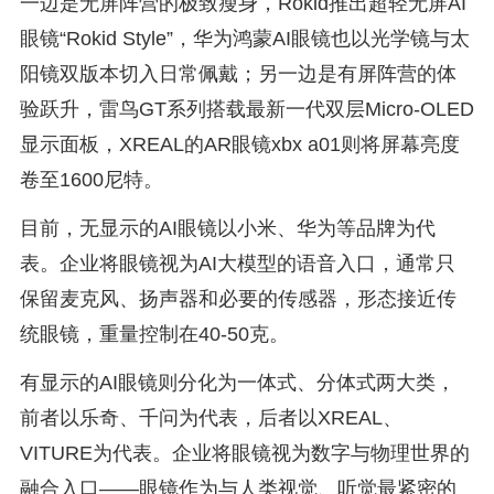
一边是无屏阵营的极致瘦身，Rokid推出超轻无屏AI
眼镜“Rokid Style”，华为鸿蒙AI眼镜也以光学镜与太
阳镜双版本切入日常佩戴；另一边是有屏阵营的体
验跃升，雷鸟GT系列搭载最新一代双层Micro-OLED
显示面板，XREAL的AR眼镜xbx a01则将屏幕亮度
卷至1600尼特。
目前，无显示的AI眼镜以小米、华为等品牌为代
表。企业将眼镜视为AI大模型的语音入口，通常只
保留麦克风、扬声器和必要的传感器，形态接近传
统眼镜，重量控制在40-50克。
有显示的AI眼镜则分化为一体式、分体式两大类，
前者以乐奇、千问为代表，后者以XREAL、
VITURE为代表。企业将眼镜视为数字与物理世界的
融合入口——眼镜作为与人类视觉、听觉最紧密的