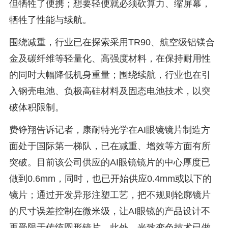
但牺牲了便携；想要轻便就必须砍算力、缩屏幕，
牺牲了性能与续航。
围绕减重，行业已在探索采用TR90、航空级铝镁合
金及碳纤维等轻量化、高强度材料，在保持耐用性
的同时大幅降低机身重量；围绕续航，行业也在引
入钢壳电池、负极高硅材料及固态电池技术，以突
破体积限制。
费铮翔告诉记者，康耐特光学在AI眼镜镜片制造方
面处于国际第一梯队，已在减重、增效等方面有所
突破。目前该公司供应的AI眼镜镜片的中心厚度已
做到0.6mm，同时，也已开始供应0.4mm或以下的
镜片；通过开发异形注塑工艺，把不规则轮廓镜片
的尺寸误差控制在微米级，让AI眼镜的产品设计不
再受限于传统圆形镜片。此外，光致变色技术已做