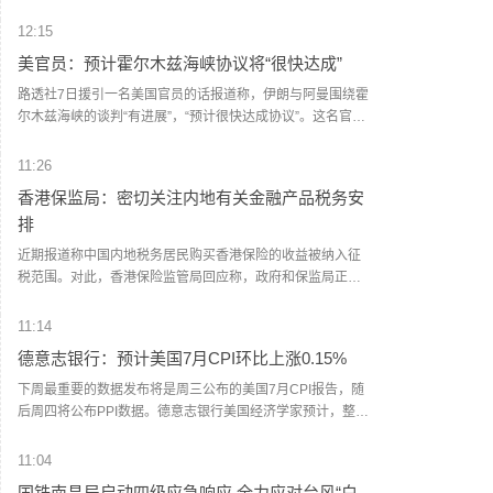
源运输将绕过霍尔木兹海峡。他认为，霍尔木兹海峡将逐步
失去战略重要性。鉴于伊朗试图控制这条咽喉要道，海峡将
12:15
无法回到过去的状态。在接下来两年时间里，海峡将变成一
美官员：预计霍尔木兹海峡协议将“很快达成”
片普通水域，逐步变得不再那么重要。（新华社）
路透社7日援引一名美国官员的话报道称，伊朗与阿曼围绕霍
尔木兹海峡的谈判“有进展”，“预计很快达成协议”。这名官员
说，一旦协议达成，霍尔木兹海峡恢复商业航运，美国将解
除对伊海上封锁。这名官员同时重申，美方行动将继续基于
11:26
伊朗履行承诺的实际情况。美国阿克西奥斯新闻网站记者巴
香港保监局：密切关注内地有关金融产品税务安
拉克·拉维德7日在社交媒体上说，一名美伊谈判调解方外交官
排
告诉他，伊朗谈判代表正在等待伊朗最高国家安全委员会就
协议作出最终决定，“预计很快获得批准”。（新华社）
近期报道称中国内地税务居民购买香港保险的收益被纳入征
税范围。对此，香港保险监管局回应称，政府和保监局正密
切注意内地有关金融产品税务安排的最新发展，同时会与业
界保持紧密沟通。中国居民就境外投资收益必须依法申报及
11:14
缴税的要求一直存在，市场不用过度解读或作出揣测。香港
德意志银行：预计美国7月CPI环比上涨0.15%
保险市场发展成熟，产品设计灵活先进，可提供货币选择、
环球资产配置、人生规划、财富传承等专业服务，相信对内
下周最重要的数据发布将是周三公布的美国7月CPI报告，随
地客户有一定吸引力。
后周四将公布PPI数据。德意志银行美国经济学家预计，整体
消费者价格环比上涨0.15%，6月为下降0.42%；核心CPI预
计环比上涨0.26%，与6月持平。对于PPI数据，预计整体PPI
11:04
环比上涨0.22%（此前为0.13%）。
国铁南昌局启动四级应急响应 全力应对台风“白