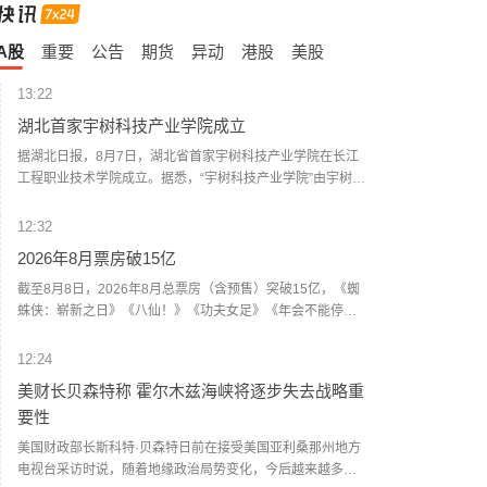
A股
重要
公告
期货
异动
港股
美股
13:22
湖北首家宇树科技产业学院成立
据湖北日报，8月7日，湖北省首家宇树科技产业学院在长江
工程职业技术学院成立。据悉，“宇树科技产业学院”由宇树科
技股份有限公司与长江工程职业技术学院共建，实行“企业专
家任院长、校内教授任执行副院长”双院长制管理架构，聚焦
12:32
机器人调试、运维、技术支持等市场紧缺岗位，精准培育紧
2026年8月票房破15亿
缺人才。
截至8月8日，2026年8月总票房（含预售）突破15亿，《蜘
蛛侠：崭新之日》《八仙！》《功夫女足》《年会不能停！
2》《痴迷》暂列8月票房榜前五。
12:24
美财长贝森特称 霍尔木兹海峡将逐步失去战略重
要性
美国财政部长斯科特·贝森特日前在接受美国亚利桑那州地方
电视台采访时说，随着地缘政治局势变化，今后越来越多能