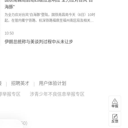
海豚”
为全力应对台风“白海豚”登陆，国铁南昌局今天（8日）10时
起，在管内衢宁铁路、杭深铁路福鼎至福州南区段及相关支
线、联络线启动防洪防台风四级应急响应，运用卫星云图、
雷达图等技术手段，实时掌握降雨趋势和台风路径，及时对
10:50
强降雨和可能发生灾害的区段进行预警。计划停运福州至松
伊朗总统称与美谈判过程中从未让步
溪K8748次、洛阳至福州K32次等旅客列车。已购买停运列车
车票的旅客，可于票面乘车日期起30日内（含当日）通过
伊朗总统佩泽希齐扬在当地时间8月7日播出的讲话中强调，
12306网站、App或车站窗口免费办理退票手续。（央视新
伊朗从未寻求战争或扩张，但必将坚定捍卫国家主权与安
闻）
全。他指出，美以借冲突挑拨伊朗与波斯湾邻国关系，他呼
吁伊斯兰国家加强团结与信任。谈及伊美停火谅解备忘录，
10:07
他透露伊朗在谈判中未有任何让步，停火协议原定由美国总
禁止“抱团”抬价！东北明确新能源集中报价仅限
统特朗普签署以确保履行，但美方在24小时内改变了立场。
接
同省同集团
招聘英才
用户体验计划
(CCTV国际时讯)
据中国电力报，国家能源局东北监管局日前印发《东北区域
荐举报专区
涉青少年不良信息举报专区
集中式新能源发电企业集中报价工作实施方案（试行）》，
对辽宁、吉林、黑龙江三省集中式风电、光伏发电企业的市
举报
场报价行为作出系统性规范。其中明确，原则上仅允许同一
10:04
集团（同一母公司、同一控股股东、同一实际控制人等）内
中国东方电气集团原党组副书记、董事宋致远被
同一省的新能源发电企业进行集中报价，禁止跨集团、跨省
反馈
：ZX0050）
查
集中报价。禁止具有竞争关系的经营者达成固定或变更商品