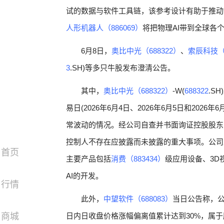
试的数据与软件工具链，该参考设计有助于推动
人形机器人（886069）
将把物理AI带到全球各
6月8日，
奥比中光（688322）
、
索辰科技（6
3
.SH)等多只牛股发布澄清公告。
其中，
奥比中光（688322）
-W(
688322
.S
易日(2026年6月4日、2026年6月5日和20
常波动的情况。经公司自查并书面询证控股股东
控制人不存在应披露而未披露的重大事项。公司
首页
主要产品包括
消费（883434）
级应用设备、3D
AI的开发。
行情
此外，
中望软件（688083）
当日公告称，公司
商城
日内日收盘价格涨幅偏离值累计达到30%，属于