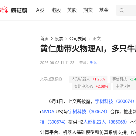
A股
港股
美股
期货
基金
首页
股票
公司要闻
正文
黄仁勋带火物理AI，多只
2026-06-08 11:11:23
来源：
财闻
文章提及标的
人形机器人
+1.25%
宇信科技
-2.
奥比中光-W
+2.68%
中望软件
6月1日，上交所披露，
宇树科技（300674
(
NVDA
.US)与
宇树科技（300674）
合作，推出
技（300674）
提供H2
人形机器人（886069）
本
计算平台、机器人基础模型和仿真系统支持。NVID