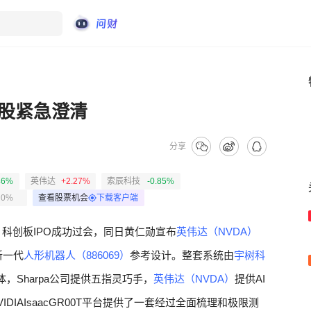
牛股紧急澄清
分享
46%
英伟达
+2.27%
索辰科技
-0.85%
0%
查看股票机会
下载客户端
）
科创板IPO成功过会，同日黄仁勋宣布
英伟达（NVDA）
新一代
人形机器人（886069）
参考设计。整套系统由
宇树科
体，Sharpa公司提供五指灵巧手，
英伟达（NVDA）
提供AI
IAIsaacGR00T平台提供了一套经过全面梳理和极限测