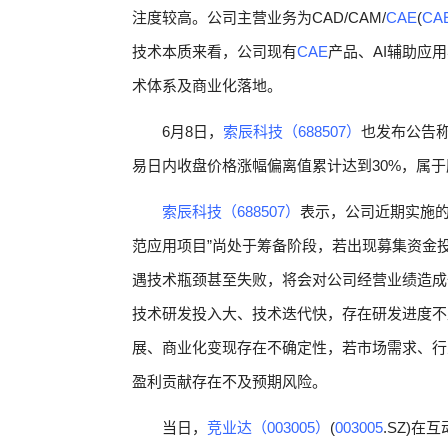
注度较高。公司主营业务为CAD/CAM/
CAE
(
CA
技术本质来看，公司现有
CAE
产品、AI辅助应用
术体系及商业化落地。
6月8日，
索辰科技（688507）
也发布公告称
易日内收盘价格涨幅偏离值累计达到30%，属
索辰科技（688507）
表示，公司近期实施的
范应用项目”尚处于筹备阶段，若出现募集资金
遇技术瓶颈甚至失败，将会对公司经营业绩造成一
技术研发投入大、技术迭代快，存在研发进度不
展、商业化变现存在不确定性，若市场需求、行
盈利贡献存在不及预期风险。
当日，
竞业达（003005）
(
003005
.SZ)