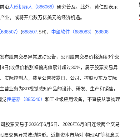
前沿
人形机器人（886069）
研究普及。此外，黄仁勋表示
个产业，或将开启数万亿美元的经济机遇。
88507）
(
688507
.SH)、
中望软件（688083）
(
68808
H)发布股票交易异常波动公告，公司股票交易价格连续3个交
26年6月8日)收盘价格涨幅偏离值累计超过30%，属于股票交易异
、实际控制人，截至公告披露日，公司、控股股东及实际
主营业务为3D视觉感知产品的设计、研发、生产和销售，
视觉
传感器（885946）
和工业级应用设备，不直接从事物理
股票交易于2026年6月5日、2026年6月8日连续两个交易
股票交易异常波动情形。近期资本市场对“物理AI”等概念关