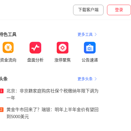
下载客户端
登录
特色工具
更多工具
资金流向
盘面分析
涨停聚焦
公告速递
头条
更多头条
北京：非京籍家庭购房社保个税缴纳年限下调为
1
一年
黄金牛市回来了？瑞银：明年上半年金价有望回
2
到5000美元