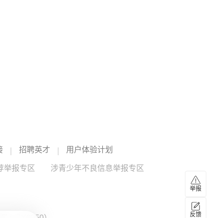
和内容发现功能。（蓝鲸新闻）
人工智能
--
迪士尼
--
03:39
WTI原油期货价格涨4.06%，报78.28美元/桶
WTI原油期货价格涨4.06%，报78.28美元/桶；布伦特原油期
货价格涨5.04%，报83.45美元/桶。
接
招聘英才
用户体验计划
荐举报专区
涉青少年不良信息举报专区
举报
反馈
：ZX0050）