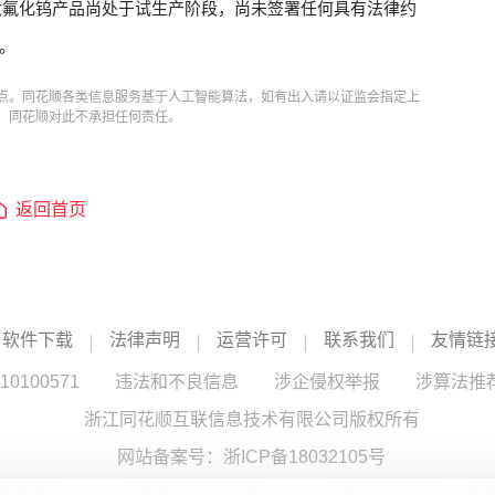
六氟化钨产品尚处于试生产阶段，尚未签署任何具有法律约
。
点。同花顺各类信息服务基于人工智能算法，如有出入请以证监会指定上
，同花顺对此不承担任何责任。
返回首页
软件下载
法律声明
运营许可
联系我们
友情链
100571
违法和不良信息
涉企侵权举报
涉算法推
浙江同花顺互联信息技术有限公司版权所有
网站备案号：
浙ICP备18032105号
服务提供：浙江同花顺云软件有限公司 （中国证监会核发证书编号