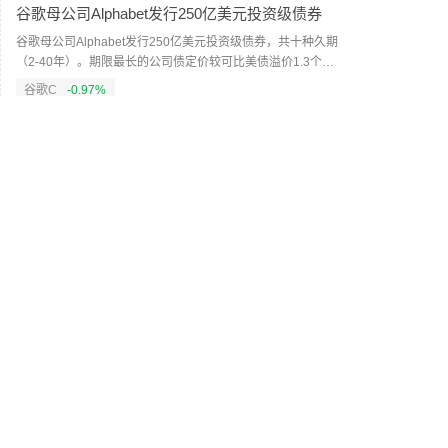
谷歌母公司Alphabet发行250亿美元投资级债券
谷歌母公司Alphabet发行250亿美元投资级债券，共十种久期
（2-40年）。期限最长的公司债定价较可比美债溢价1.3个百
分点，最初讨论的溢价幅度为1.55个百分点。（新浪财经）
谷歌C
-0.97%
04:41
美国政府考虑针对自闭症与疫苗出台行政命令
美国政府考虑针对自闭症与疫苗出台行政命令。（蓝鲸新
闻）
04:37
特朗普称霍尔木兹海峡协议尚未达成 正参与相关
谈判
当地时间8月6日，美国总统特朗普表示，关于重新开放霍尔
木兹海峡的协议“尚不能说已经正式达成”，但海峡目前“某种
程度上已经开放”，美方正参与相关谈判，整体进展良好。特
朗普称，美国海军目前正在执行针对伊朗的封锁行动，并控
04:32
制相关海域，但水雷等安全风险仍可能影响商业船只通行。
特朗普称，正在俄罗斯和乌克兰问题上取得进展
他表示，自己正在参与谈判，并认为局势正在朝积极方向发