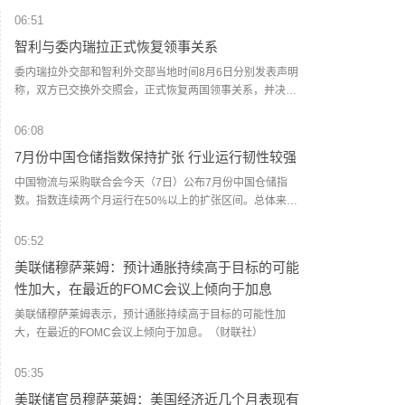
06:51
智利与委内瑞拉正式恢复领事关系
委内瑞拉外交部和智利外交部当地时间8月6日分别发表声明
称，双方已交换外交照会，正式恢复两国领事关系，并决定
在两国首都互设总领事馆。双方还就下一阶段工作达成一
致，将循序渐进推进双边关系全面正常化。委内瑞拉2024年7
06:08
月28日举行总统选举，马杜罗获得连任。由于智利、阿根
7月份中国仓储指数保持扩张 行业运行韧性较强
廷、秘鲁等7个拉美国家政府不承认委总统选举结果，委外交
部同年7月29日宣布从上述国家召回外交人员，同时要求这些
中国物流与采购联合会今天（7日）公布7月份中国仓储指
国家的外交人员从委内瑞拉撤出。（央视新闻）
数。指数连续两个月运行在50%以上的扩张区间。总体来
看，仓储行业在季节性气候和极端天气扰动下仍保持扩张，
行业运行具有较强韧性。7月份中国仓储指数为50.3%，较上
05:52
月上升0.1个百分点，连续两个月运行在扩张区间。（蓝鲸新
美联储穆萨莱姆：预计通胀持续高于目标的可能
闻）
性加大，在最近的FOMC会议上倾向于加息
美联储穆萨莱姆表示，预计通胀持续高于目标的可能性加
大，在最近的FOMC会议上倾向于加息。（财联社）
05:35
美联储官员穆萨莱姆：美国经济近几个月表现有