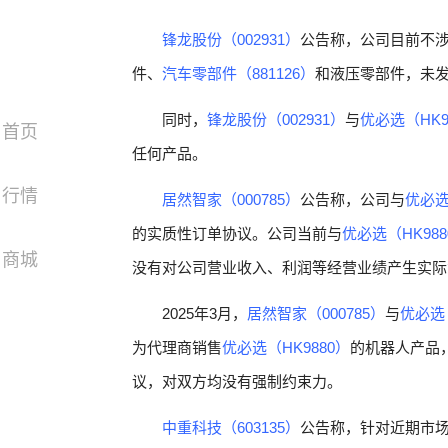
锋龙股份（002931）
公告称，公司目前不
件、
汽车零部件（881126）
和液压零部件，未
同时，
锋龙股份（002931）
与
优必选（HK9
首页
任何产品。
行情
居然智家（000785）
公告称，公司与
优必选
的实质性订单协议。公司当前与
优必选（HK988
商城
没有对公司营业收入、利润等经营业绩产生实际
2025年3月，
居然智家（000785）
与
优必选（
为代理商销售
优必选（HK9880）
的机器人产品
议，对双方均没有强制约束力。
中重科技（603135）
公告称，针对近期市