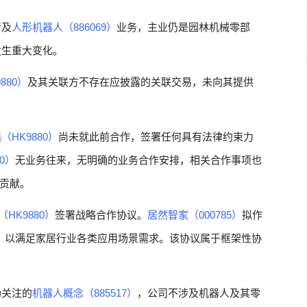
涉及
人形机器人（886069）
业务，主业仍是园林机械零部
发生重大变化。
880）
及其关联方不存在应披露的关联交易，未向其提供
（HK9880）
尚未就此前合作，签署任何具有法律约束力
0）
无业务往来，无明确的业务合作安排，相关合作事项也
贡献。
HK9880）
签署战略合作协议。
居然智家（000785）
拟作
，以满足家居行业各类应用场景需求。该协议属于框架性协
场关注的
机器人概念（885517）
，公司不涉及机器人及其零