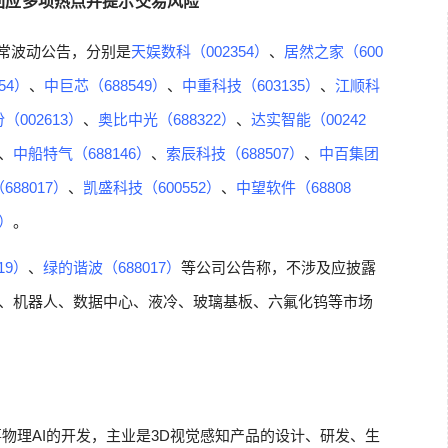
回应多项热点并提示交易风险
异常波动公告，分别是
天娱数科（002354）
、
居然之家（600
54）
、
中巨芯（688549）
、
中重科技（603135）
、
江顺科
（002613）
、
奥比中光（688322）
、
达实智能（00242
、
中船特气（688146）
、
索辰科技（688507）
、
中百集团
88017）
、
凯盛科技（600552）
、
中望软件（68808
5）
。
19）
、
绿的谐波（688017）
等公司公告称，不涉及应披露
I、机器人、数据中心、液冷、玻璃基板、六氟化钨等市场
物理AI的开发，主业是3D视觉感知产品的设计、研发、生