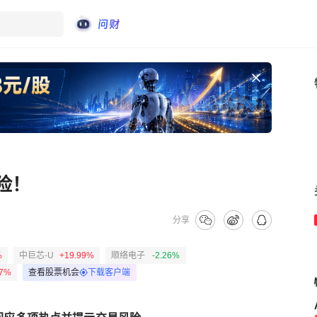
险！
分享
%
中巨芯-U
+19.99%
顺络电子
-2.26%
57%
查看股票机会
下载客户端