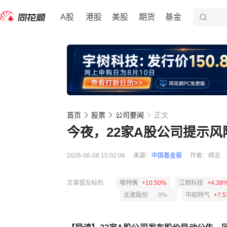
A股
港股
美股
期货
基金
首页
股票
公司要闻
正文
今夜，22家A股公司提示风
2026-06-08 15:02:06
来源：
中国基金报
作者：
闻言
文章提及标的
唯特偶
+10.50%
江顺科技
+4.38
北玻股份
0%
中船特气
+7.