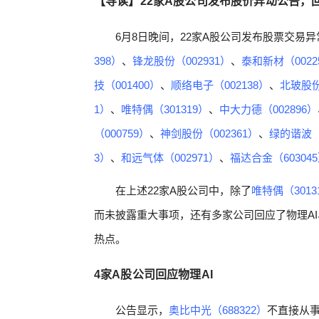
【导读】22家A股公司发布股价异动公告，
6月8日晚间，22家A股公司发布股票交易
398）
、
锋龙股份（002931）
、
泰和新材（0022
技（001400）
、
顺络电子（002138）
、
北玻股份
1）
、
唯特偶（301319）
、
中大力德（002896）
（000759）
、
神剑股份（002361）
、
绿的谐波（6
3）
、
和远气体（002971）
、
福达合金（60304
在上述22家A股公司中，除了
唯特偶（3013
而未披露重大事项，还有多家公司回应了物理A
热点。
4家A股公司回应物理AI
公告显示，
奥比中光（688322）
不直接从事