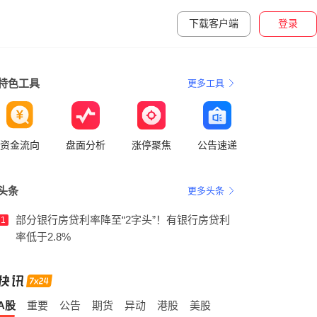
下载客户端
登录
特色工具
更多工具
资金流向
盘面分析
涨停聚焦
公告速递
头条
更多头条
部分银行房贷利率降至“2字头”！有银行房贷利
1
率低于2.8%
A股
重要
公告
期货
异动
港股
美股