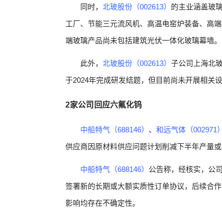
同时，
北玻股份（002613）
的主业涵盖玻
工厂、节能三元流风机、高温电窑炉装备、高端
端玻璃产品尚未包括建筑光伏一体化玻璃幕墙。
此外，
北玻股份（002613）
子公司上海北
于2024年完成研发结题，但目前尚未开展相
2家公司回应六氟化钨
中船特气（688146）
、
和远气体（002971
供应商因原材料供应问题计划削减下半年产量或停
中船特气（688146）
公告称，经核实，公
签署新的长期或大额实质性订单协议，后续合作
影响均存在不确定性。