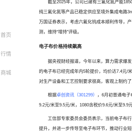
截至2025年，公司已建有三氟化氮产能18
纯三氟化氮等产品已稳定供应至境外集成电路3n
万国证券表示，考虑六氟化钨成本顺利传导，产品
测，维持“增持”评级。
首页
电子布价格持续飙高
行情
据央视财经报道，今年以来，算力需求爆发
的电子布已经完成年内5轮提价，均价达7.4元/
商城
对生产设备和工艺控制要求很高，客观上制约了
根据
卓创资讯（301299）
，6月初普通电子布再
9.2元/米至9.5元/米，1080含税价9.6元/米至9.9
工信部专家委员会委员表示，当前电子布行
提升，并进一步传导至电子布环节，推动行业短