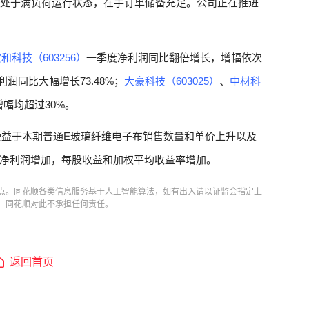
处于满负荷运行状态，在手订单储备充足。公司正在推进
和科技（603256）
一季度净利润同比翻倍增长，增幅依次
利润同比大幅增长73.48%；
大豪科技（603025）
、
中材科
幅均超过30%。
受益于本期普通E玻璃纤维电子布销售数量和单价上升以及
净利润增加，每股收益和加权平均收益率增加。
点。同花顺各类信息服务基于人工智能算法，如有出入请以证监会指定上
，同花顺对此不承担任何责任。
返回首页