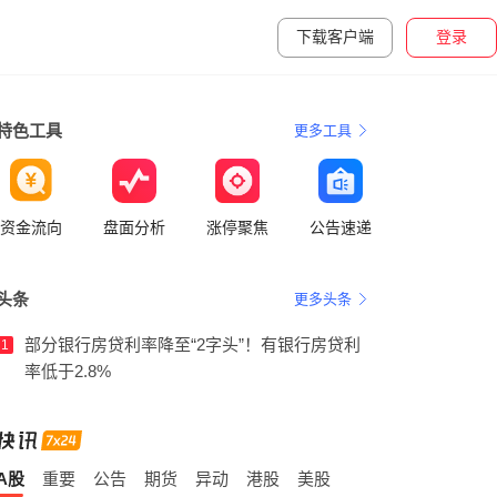
下载客户端
登录
特色工具
更多工具
资金流向
盘面分析
涨停聚焦
公告速递
头条
更多头条
部分银行房贷利率降至“2字头”！有银行房贷利
1
率低于2.8%
A股
重要
公告
期货
异动
港股
美股