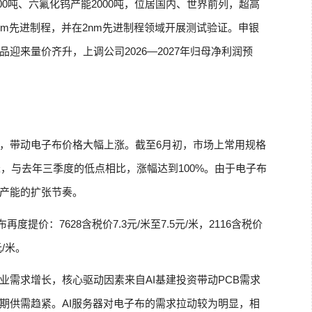
500吨、六氟化钨产能2000吨，位居国内、世界前列，超高
m先进制程，并在2nm先进制程领域开展测试验证。申银
迎来量价齐升，上调公司2026—2027年归母净利润预
，带动电子布价格大幅上涨。截至6月初，市场上常用规格
米，与去年三季度的低点相比，涨幅达到100%。由于电子布
产能的扩张节奏。
度提价：7628含税价7.3元/米至7.5元/米，2116含税价
元/米。
业需求增长，核心驱动因素来自AI基建投资带动PCB需求
期供需趋紧。AI服务器对电子布的需求拉动较为明显，相