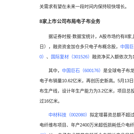
关需求有望在未来一段时间内保持较快增长。
8家上市公司布局电子布业务
据证券时报·数据宝统计，A股市场约有8家
日），融资资金加仓多只电子布概念股，
中国巨石
0）
、
国际复材（301526）
融资净买入额依次为19.
其中，
中国巨石（600176）
是全球电子布龙
电子布销量10.62亿米，再创历史新高。5月13
布生产线，设计年生产能力为3.2亿米，项目总投
过16亿米。
中材科技（002080）
拟定增募资总额不超过4
电纤维布项目、年产2400万米超低损耗低介电