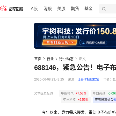
A股
港股
美股
期货
基金
首页
行业
行业动态
正文
688146，紧急公告！电
2026-06-08 23:42:25
来源：
证券时报数据宝
作者：
张
文章提及标的
中船特气
+7.57%
卓创资讯
-0.09
中材科技
+5.55%
查看股票机会
今年以来，算力需求爆发，带动电子布价格