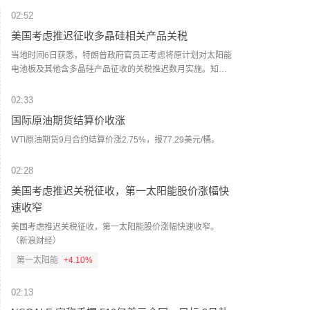
02:52
美国考虑推迟征收多晶硅相关产品关税
当地时间6日获悉，特朗普政府官员正考虑将原计划对太阳能
电池板及其他含多晶硅产品征收的关税推迟数月实施。知情
人士称，美国总统特朗普最快可能于周四下令实施相关关
税，但官员正在考虑设置90至120天的过渡期。据悉，这一安
02:33
排可能促使参与美国可再生能源项目的企业在关税正式征收
国际原油期货结算价收涨
前加快进口。（央视新闻）
WTI原油期货9月合约结算价涨2.75%，报77.29美元/桶。
02:28
美国考虑推迟关税征收，第一太阳能股价涨幅快
速收窄
美国考虑推迟关税征收，第一太阳能股价涨幅快速收窄。
（新浪财经）
第一太阳能
+4.10%
02:13