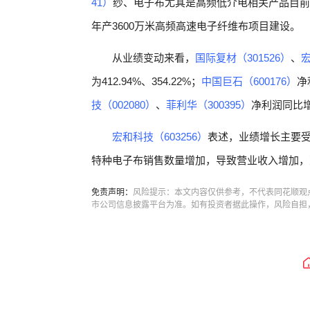
41）
纱、电子布尤其是高频低介电相关产品目前
年产3600万米高频高速电子纤维布项目建设。
从业绩变动来看，
国际复材（301526）
、
宏
为412.94%、354.22%；
中国巨石（600176）
净
技（002080）
、
菲利华（300395）
净利润同比增
宏和科技（603256）
表述，业绩增长主要
特种电子布销售数量增加，导致营业收入增加，
免责声明：
风险提示：本文内容仅供参考，不代表同花顺观
市公司信息披露平台为准。如有投资者据此操作，风险自担