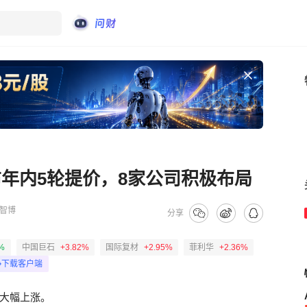
子布年内5轮提价，8家公司积极布局
智博
分享
%
中国巨石
+3.82%
国际复材
+2.95%
菲利华
+2.36%
下载客户端
大幅上涨。