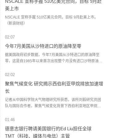
NSCALE 宣称手握 510亿美元合同，目标 9月赴
美上市
NSCALE 宣称手握 510亿美元合同，目标 9月赴美上市。
（新浪财经）
02:07
今年7月美国从沙特进口的原油降至零
据美国政府初步数据，今年7月美国从沙特进口的原油降至
零，这是自1985年以来首次出现整个月没有进口沙特原油的
情况。（财联社）
02:02
聚焦气候变化 研究揭示西伯利亚甲烷排放加速增
长
记者从中国科学院大气物理研究所获悉，该所刘毅研究员团
队与国际合作者，聚焦气候变化背景下西伯利亚地区甲烷排
放演变过程研究，通过研究完整揭示了大气环流诱发野火提
升甲烷释放、导致甲烷排放显著增加的机理。这项研究定量
01:46
揭示了北极加速变暖背景下西伯利亚冻土甲烷排放增长的演
德意志银行聘请美国银行的Ed Liu担任全球
变机制，为全球甲烷减排政策制定和区域气候阈值研究提供
TMT（科技、媒体与电信）主管
了新的科学依据。相关成果近日在国际学术期刊《科学》发