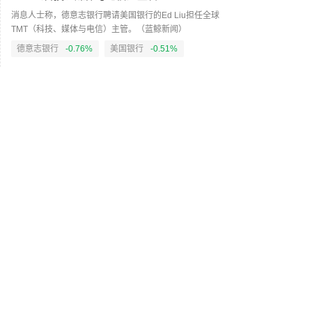
表。（央视新闻）
消息人士称，德意志银行聘请美国银行的Ed Liu担任全球
TMT（科技、媒体与电信）主管。（蓝鲸新闻）
德意志银行
-0.76%
美国银行
-0.51%
01:37
美国法院颁布禁令，阻止特朗普冻结风电许可的
举措
美国法院颁布禁令，阻止特朗普冻结风电许可的举措。（新
浪财经）
风电
--
01:26
黎巴嫩与以色列第七轮会谈结束 拟于9月1日继续
进行
总台记者当地时间8月6日获悉，黎巴嫩与以色列第七轮会谈
结束。据参与会谈的消息人士透露，黎巴嫩和以色列代表团
在罗马结束了谈判，但就扩大拟议的试点区域没有取得突
破。黎巴嫩坚持增加一个新区域，而以色列则坚持认为，在
01:16