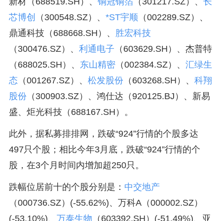
新材（688519.SH）、
铜冠铜箔
（301217.SZ）、
长
芯博创
（300548.SZ）、
*ST宇顺
（002289.SZ）、
鼎通科技（688668.SH）、
胜宏科技
（300476.SZ）、
利通电子
（603629.SH）、杰普特
（688025.SH）、
东山精密
（002384.SZ）、
汇绿生
态
（001267.SZ）、
松发股份
（603268.SH）、
科翔
股份
（300903.SZ）、鸿仕达（920125.BJ）、新易
盛、炬光科技（688167.SH）。
此外，据私募排排网，跌破“924”行情的个股多达
497只个股；相比今年3月底，跌破“924”行情的个
股，在3个月时间内增加超250只。
跌幅位居前十的个股分别是：
中交地产
（000736.SZ）(-55.62%)、万科A（000002.SZ）
(-53.10%)、
万泰生物
（603392.SH）(-51.49%)、亚