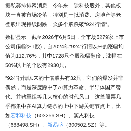
据私募排排网消息，今年来，除科技股外，其他板
块一直被市场冷落，特别是一批消费、房地产等老
登股出现持续阴跌，众多个股跌破“924行情”。
数据显示，截至2026年6月5日，全市场5279家上市
公司(剔除ST股)，自2024年“924”行情以来的涨幅均
值为112.76%，其中1728只个股涨幅翻倍，涨幅在
50%以上的个股有2930只。
“924”行情以来的十倍股共有32只，它们的爆发并非
偶然，而是深度踩中了AI算力革命、半导体国产替
代、并购重组等几大核心的时代风口。这些股票几
乎都集中在AI算力链条的上中下游关键节点上，比
如
宏和科技
（603256.SH）、源杰科技
（688498.SH）、
新易盛
（300502.SZ）等。