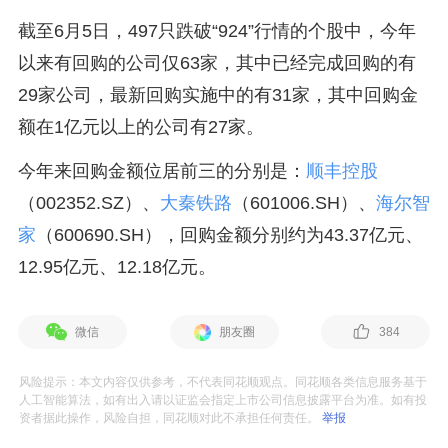
截至6月5日，497只跌破“924”行情的个股中，今年
以来有回购的公司仅63家，其中已经完成回购的有
29家公司，最新回购实施中的有31家，其中回购金
额在1亿元以上的公司有27家。
今年来回购金额位居前三的分别是：
顺丰控股
（002352.SZ）、
大秦铁路
（601006.SH）、
海尔智
家
（600690.SH），回购金额分别约为43.37亿元、
12.95亿元、12.18亿元。
微信
朋友圈
384
风险提示：本文内容仅供参考，不代表同花顺观点。同花顺各类信息服务基于
人工智能算法，如有出入请以证监会指定上市公司信息披露平台为准。如有投
资者据此操作，风险自担，同花顺对此不承担任何责任。
举报