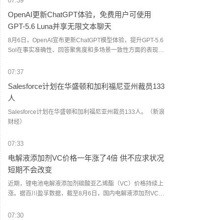
07:39
OpenAI更新ChatGPT体验，免费用户可使用
GPT-5.6 Luna并享无限文本聊天
8月6日，OpenAI宣布更新ChatGPT模型体验，提升GPT-5.6
Sol在事实准确性、回答聚焦度和多场景一致性方面的表现，
同时扩大免费用户对GPT-5.6 Luna的访问权限。OpenAI表
示，Plus和Pro用户将获得更新后的GPT-5.6 Sol，该模型能
07:37
够根据问题复杂程度调整回答深度，并减少不必要的格式化
Salesforce计划在华盛顿和加利福尼亚州裁员133
内容。对于免费用户，OpenAI将默认模型更新为GPT-5.6
人
Luna，并扩大访问范围，提供无限文本聊天功能。针对需要
更深入推理的问题，免费用户可通过新增“Think”按钮调用更
Salesforce计划在华盛顿和加利福尼亚州裁员133人。（新浪
高推理能力。（界面新闻）
财经）
07:33
电解液添加剂VC价格一年涨了4倍 供不应求状况
短期不会改变
近期，锂电池电解液添加剂碳酸亚乙烯酯（VC）价格持续上
涨。据百川盈孚数据，截至8月6日，国内电解液添加剂VC均
价为23万元/吨，6月以来涨幅超过60%，同比上涨400%。多
位业内人士表示，VC供不应求的情况短期不会改变。目前国
07:30