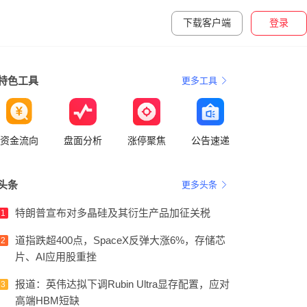
下载客户端
登录
特色工具
更多工具
资金流向
盘面分析
涨停聚焦
公告速递
头条
更多头条
特朗普宣布对多晶硅及其衍生产品加征关税
1
道指跌超400点，SpaceX反弹大涨6%，存储芯
2
片、AI应用股重挫
报道：英伟达拟下调Rubin Ultra显存配置，应对
3
高端HBM短缺