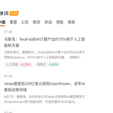
A股
重要
公告
期货
异动
港股
美股
07:46
马斯克：TeraFab的AI计算产出约75%用于人工智
能航天器
马斯克表示，粗略估计，TeraFab的AI计算产出大约25%用于
特斯拉Optimus，约75%用于人工智能航天器。（财联社）
人工智能
+0.23%
特斯拉
-0.63%
07:43
Stripe据悉拟100亿美元收购OpenRouter，进军AI
基础设施领域
8月7日，据报道，支付科技公司Stripe正就收购AI模型聚合平
台OpenRouter进行独家谈判，交易估值约100亿美元。
OpenRouter此前曾吸引多家大型科技公司的收购兴趣，但目
前Stripe已进入独家磋商阶段。（界面新闻）