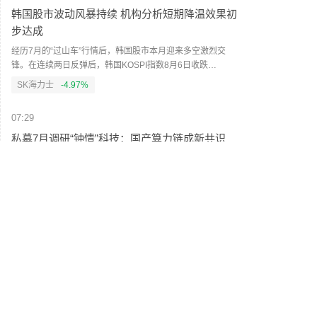
内VC行业名义总产能超过19万吨/年，但业内可稳定供货的有
韩国股市波动风暴持续 机构分析短期降温效果初
效产能仅约11万吨/年。去年行业企业开工率整体偏低，叠加
步达成
头部企业集中开展设备检修，行业库存快速下行。（人民财
讯）
经历7月的“过山车”行情后，韩国股市本月迎来多空激烈交
锋。在连续两日反弹后，韩国KOSPI指数8月6日收跌
4.58%，报6296.38点，SK海力士股价重挫10%。盘中韩国
SK海力士
-4.97%
交易所启动KOSPI指数“侧车（SideCar）”机制，暂停程序化
卖盘5分钟。机构分析认为，短期来看，急跌中最危险的杠杆
07:29
结构或已基本出清，短期降温效果初步达成，外资也开始阶
段性回流。不过，散户单日爆仓率仍处于高位、波动率指数
私募7月调研“钟情”科技：国产算力链成新共识
居高不下，尾部风险还未彻底出清，市场真正企稳尚需时
科技板块的阶段性调整，并未降低机构的调研热情。电子、
日。（人民财讯）
通信、计算机等科技板块依旧是私募机构重点关注方向。记
者采访发现，私募对调整后的科技板块布局热情仍在，正在
产业链内部“摸排”新的投资机会。其中，国产算力链凭借产业
07:28
趋势、自主可控及长期成长空间等逻辑，有望成为下一阶段
可转债一级市场正在升温 今年以来累计发行51只
私募的重点关注方向。（人民财讯）
同比增长104%
截至8月6日，今年以来累计发行51只可转债，规模合计607
亿元，较上年同期分别增长104%和51%。与发行端回暖同时
发生的，是存量可转债在加速退出。数据显示，年内已有123
只可转债离场，市场存续规模较年初减少560亿元。业内人士
07:27