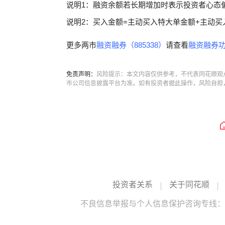
说明1：融资余额若长期增加时表示投资者心态
说明2：买入金额=主动买入特大单金额+主动买
更多两市
融资融券（885338）
请查看
融资融券功
免责声明：
风险提示：本文内容仅供参考，不代表同花顺观
市公司信息披露平台为准。如有投资者据此操作，风险自担
投资者关系
关于同花顺
不良信息举报与个人信息保护咨询专线：10