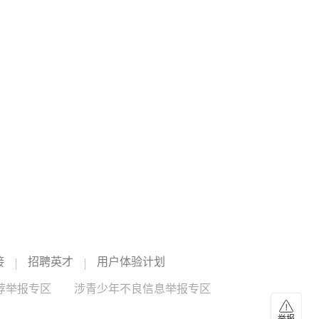
认为，再融资政策优化打开了可转债发行通道，科技企业资
全球流动性收紧节奏暂缓，券商研判下半年或出
本开支增加、机构配置需求旺盛，则为新券供需两端提供了
现边际改善
支撑。可转债市场由此进入发行提速、结构调整的新阶段。
（证券时报）
国际油价回落，美联储、日本央行、欧洲央行、英国央行等
全球主要经济体央行7月均宣布按兵不动，市场对全球流动性
收紧预期有所降温。业内人士表示，若地缘局势缓和带动油
黄金概念
--
价下行、通胀压力缓解，市场此前过度定价的加息预期可能
有修正，流动性收紧压力有望阶段性缓解。科技与高端制造
07:22
领域、资源品板块、低估值高股息红利资产等方向机遇值得
关注。（人民财讯）
扎堆进入股东榜 公募机构紧盯业绩兑现度
截至8月6日，全市场已有超百家A股上市公司披露2026年半
年报。数据显示，泽璟制药、仕佳光子、鼎通科技、科大智
能等上市公司的前十大股东中，公募基金产品占据半数及以
上席位。有基金人士分析，大幅买入直至成为上市公司前十
07:21
大股东，往往是基金经理特别看好这一投资机会的表现。如
全球最大的白银ETF iShares Silver Trust持仓量
果说一只基金现身上市公司前十大股东席位可能是基金经理
较前日增加42.17吨
个人偏好原因，那么多只基金共同亮相的背后又有何玄机？
是什么因素使得各家公募机构旗下产品不约而同地进场？结
接
截至2026年08月06日，全球最大的白银ETF iShares Silver
招聘英才
用户体验计划
合半年报业绩来看，这些公司普遍呈现出净利润高增长或进
Trust持仓量为15172.99吨，较前一个交易日增加42.17吨。
入盈利拐点的特点。这恰恰与近年来公募行业看重的成长投
荐举报专区
涉青少年不良信息举报专区
资风格审美不谋而合。（人民财讯）
07:19