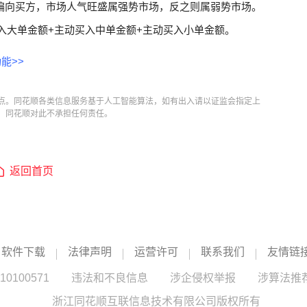
偏向买方，市场人气旺盛属强势市场，反之则属弱势市场。
入大单金额+主动买入中单金额+主动买入小单金额。
能>>
点。同花顺各类信息服务基于人工智能算法，如有出入请以证监会指定上
，同花顺对此不承担任何责任。
返回首页
软件下载
法律声明
运营许可
联系我们
友情链
100571
违法和不良信息
涉企侵权举报
涉算法推
浙江同花顺互联信息技术有限公司版权所有