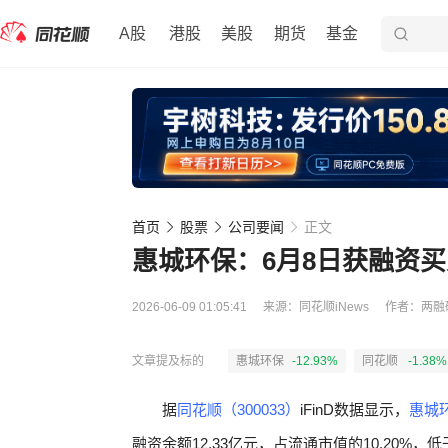
A股
港股
美股
期货
基金
首页
股票
公司要闻
正文
惠城环保：6月8日获融资买入3
2026-06-09 01:05:41
来源：
同花顺iNews
作者：
两融
文章提及标的
惠城环保
-12.93%
同花顺
-1.38%
据
同花顺（300033）
iFinD数据显示，
惠城环
融资余额12.33亿元，占流通市值的10.20%，