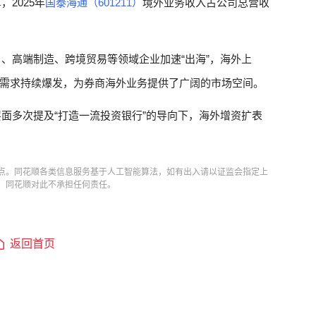
，2025年
国泰海通（601211）
境外业务收入占公司总营收
）
、高端制造、跨境贸易等领域企业加速“出海”，海外上
需求持续爆发，为券商海外业务提供了广阔的市场空间。
面多次提及“打造一流投资银行”的导向下，海外增资扩表
点。同花顺各类信息服务基于人工智能算法，如有出入请以证监会指定上
，同花顺对此不承担任何责任。
返回首页