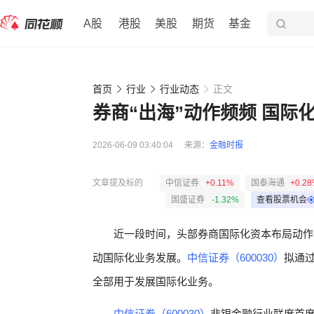
A股
港股
美股
期货
基金
首页
行业
行业动态
正文
券商“出海”动作频频 国际
2026-06-09 03:40:04
来源：
金融时报
文章提及标的
中信证券
+0.11%
国泰海通
+0.2
国盛证券
-1.32%
查看股票机会
近一段时间，头部券商国际化资本布局动作
动国际化业务发展。
中信证券（600030）
拟通过
全部用于发展国际化业务。
中信证券（600030）
非银金融行业联席首