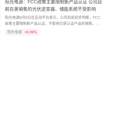
阳光电源：FCC政策主要限制新产品认证 公司目
前在美销售的光伏逆变器、储能系统不受影响
阳光电源8月8日在互动平台表示，公司目前初步判断，FCC
政策主要限制新产品认证，不影响已获认证产品的销售，公
司目前在美销售的光伏逆变器、储能系统不受影响。（人民
阳光电源
+6.99%
财讯）
14:55
微信在灰度测试朋友圈“AI帮写”与“AI点评”两项能
力
8月8日，有消息称微信在灰度测试朋友圈“AI帮写”与“AI点评”
两项能力，对此记者咨询腾讯客服后获悉，目前朋友圈的AI相
关功能仍在逐步开放中，部分智能互动功能可能已在灰度测
试阶段，具体支持情况请以所使用的微信版本更新情况为
14:19
准。（贝壳财经）
景林资产二季度大幅减持热门科技股
当地时间8月7日，知名千亿级私募景林资产披露2026年二季
度末最新美股持仓（13F）。二季度，景林资产清仓英伟达、
META等热门科技股，大幅减持英特尔、网易、谷歌等标的；
景林资产在二季度末的美股持仓市值从38.8亿美元大幅下降
14:18
至21.9亿美元，降幅达43%。在大幅收缩多只原有持仓的同