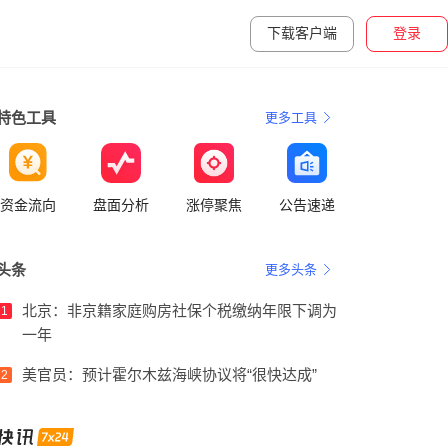
下载客户端
登录
特色工具
更多工具
资金流向
盘面分析
涨停聚焦
公告速递
头条
更多头条
北京：非京籍家庭购房社保个税缴纳年限下调为
1
一年
美官员：预计霍尔木兹海峡协议将“很快达成”
2