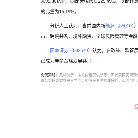
入95.86亿元，同比大幅增长229.49%。以此计算
的比重为15.19%。
分析人士认为，当前国内新
能源（850101
市、跨境并购、境外融资、全球风险管理等金融
国盛证券（002670）
认为，在政策、监管层
已成为券商战略发展共识。
免责声明：
风险提示：本文内容仅供参考，不代表同花顺观
市公司信息披露平台为准。如有投资者据此操作，风险自担