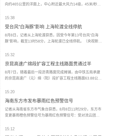
向约465公里的洋面上，中心附近最大风力14级，45米/秒。
虽然离浙江还有一定距离，但“白海豚”外围云系今天上午已经
在江苏南部、安徽东南部、浙江等地激发出对流。明天，台
15:38
风登陆前后，华东降雨进一步增强，江苏南部、安徽东南
受台风“白海豚”影响 上海轮渡全线停航
部、上海、浙江大部将有大到暴雨，其中上海南部、浙江东
部有特大暴雨，局地日降雨量将达到400毫米甚至500毫米以
8月8日，记者从上海轮渡获悉，因受今年第13号台风“白海
上，极端性较强，需注意防范。（中国天气网）
豚”影响，截至13时58分，上海轮渡已全线停航。（央视新
闻）
15:32
京昆高速广绵段扩容工程主线路面贯通过半
8月7日，随着最后一段沥青路面完成摊铺，由中铁五局承建
的京昆高速广（元）绵（阳）段扩容工程主线路面63.88公里
顺利贯通，标志着该段主线路面贯通过半。广绵高速扩容项
目全长约124公里，是国家“十纵十横”综合运输大通道首都放
15:20
射线G5京昆高速的关键段落，也是四川省北上出川的核心通
海南东方市发布暴雨红色预警信号
道。（人民财讯）
记者从海南省东方市气象台获悉，8月8日11时29分，东方市
变更暴雨橙色预警信号为暴雨红色预警信号：受对流云团影
响，三家镇过去12小时降雨量已达186毫米，预计未来6小
时，东方市各乡镇仍将有30—60毫米的降水，建议有关单位
15:12
和人员做好防范工作。(央视新闻)