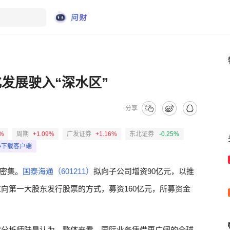
化发展驶入“深水区”
分享
8%
周期
+1.09%
广发证券
+1.16%
东北证券
-0.25%
下载客户端
密集。
国泰海通（601211）
拟向子公司增资90亿元，以推
向第一大股东发行股票的方式，募资160亿元，所募资金
席分析师陆昊认为，整体来看，国际业务凭借更广阔的全球