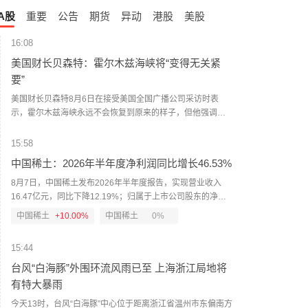
A股
重要
公告
期货
异动
港股
美股
16:08
美国财长贝森特：霍尔木兹海峡将“变得无关紧
要”
美国财长贝森特8月6日在接受美国全国广播公司采访时表
示，霍尔木兹海峡永远不会恢复到原来的样子，但他强调，
这不是伊朗方面所描绘的那种对伊朗有利的局面，而是指霍
尔木兹海峡将失去当前能源运输“咽喉要道”的地位。贝森特
15:58
说，在未来两年内，霍尔木兹海峡将“变得无关紧要”，原本通
中国稀土：2026年半年度净利润同比增长46.53%
过海峡运输的能源中将有超过50%或70%改由地下管道输
送。（CCTV国际时讯）
8月7日，中国稀土发布2026年半年度报告，实现营业收入
16.47亿元，同比下降12.19%；归属于上市公司股东的净利
润2.37亿元，同比增长46.53%。报告期内，稀土行业供需格
中国稀土
+10.00%
中国稀土
0%
局持续调整优化，受稀土产业政策、下游市场需求提振等多
重有利因素影响，市场行情整体上行，镨钕产品价格较去年
15:44
同期涨幅明显。（新京报）
台风“白海豚”外围环流风雨已至 上海浙江局地将
有特大暴雨
今天13时，台风“白海豚”中心位于距离浙江省温州市东偏南方