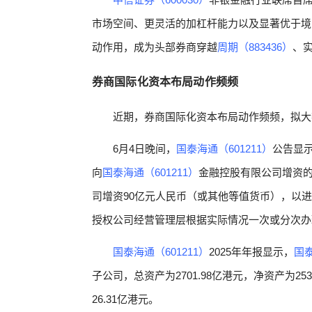
市场空间、更灵活的加杠杆能力以及显著优于境
动作用，成为头部券商穿越
周期（883436）
、
券商国际化资本布局动作频频
近期，券商国际化资本布局动作频频，拟大
6月4日晚间，
国泰海通（601211）
公告显
向
国泰海通（601211）
金融控股有限公司增资
司增资90亿元人民币（或其他等值货币），以
授权公司经营管理层根据实际情况一次或分次办
国泰海通（601211）
2025年年报显示，
国泰
子公司，总资产为2701.98亿港元，净资产为253
26.31亿港元。