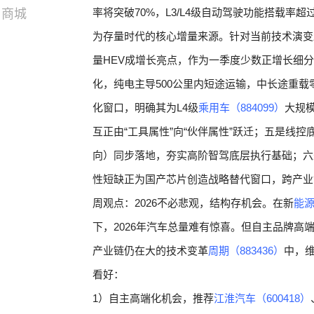
率将突破70%，L3/L4级自动驾驶功能搭载率超
商城
为存量时代的核心增量来源。针对当前技术演变
量HEV成增长亮点，作为一季度少数正增长细分
化，纯电主导500公里内短途运输，中长途重载
化窗口，明确其为L4级
乘用车（884099）
大规模
互正由“工具属性”向“伙伴属性”跃迁；五是线控
向）同步落地，夯实高阶智驾底层执行基础；六
性短缺正为国产芯片创造战略替代窗口，跨产业
周观点：2026不必悲观，结构存机会。在新
能源
下，2026年汽车总量难有惊喜。但自主品牌
产业链仍在大的技术变革
周期（883436）
中，维
看好：
1）自主高端化机会，推荐
江淮汽车（600418）