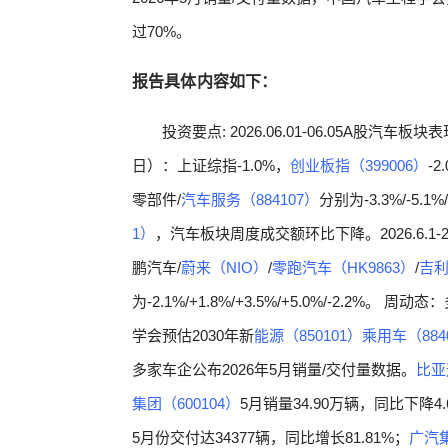
过70%。
报告具体内容如下：
投资要点: 2026.06.01-06.05A股汽车板块
日）：上证综指-1.0%，
创业板指（399006）
-
零部件/
汽车服务（884107）
分别为-3.3%/-5.
1）
，汽车板块周度成交额环比下降。2026.6.1-2
鹏汽车/
蔚来（NIO）
/
零跑汽车（HK9863）
/
吉利
为-2.1%/+1.8%/+3.5%/+5.0%/-2.2
学会预估2030年新
能源（850101）
乘用车（884
多家车企公布2026年5月销量/交付量数据。
比亚
集团（600104）
5月销量34.90万辆，同比下降4.
5月份交付达34377辆，同比增长81.81%；
广汽集