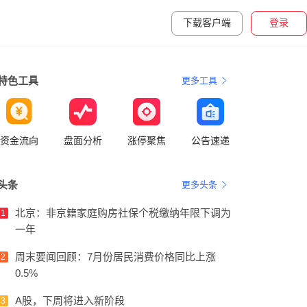
下载客户端
登录
特色工具
更多工具
资金流向
盘面分析
涨停聚焦
公告速递
头条
更多头条
北京：非京籍家庭购房社保个税缴纳年限下调为
1
一年
周末要闻回顾：7月份居民消费价格同比上涨
2
0.5%
A股，下周将进入新阶段
3