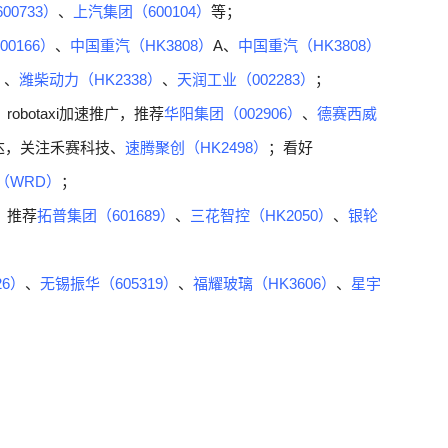
00733）
、
上汽集团（600104）
等；
0166）
、
中国重汽（HK3808）
A、
中国重汽（HK3808）
）
、
潍柴动力（HK2338）
、
天润工业（002283）
；
botaxi加速推广，推荐
华阳集团（002906）
、
德赛西威
达，关注禾赛科技、
速腾聚创（HK2498）
；看好
（WRD）
；
，推荐
拓普集团（601689）
、
三花智控（HK2050）
、
银轮
26）
、
无锡振华（605319）
、
福耀玻璃（HK3606）
、
星宇