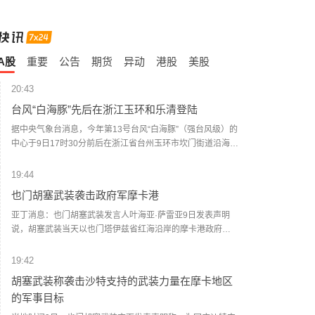
A股
重要
公告
期货
异动
港股
美股
20:43
台风“白海豚”先后在浙江玉环和乐清登陆
据中央气象台消息，今年第13号台风“白海豚”（强台风级）的
中心于9日17时30分前后在浙江省台州玉环市坎门街道沿海登
陆，登陆时中心附近最大风力有14级（42米/秒），中心最低
气压为945百帕。登陆玉环后，“白海豚”（台风级）的中心于
19:44
9日18时40分前后在温州乐清市翁垟街道沿海二次登陆。 浙
也门胡塞武装袭击政府军摩卡港
江省气象台提醒，台风“白海豚”登陆后将贯穿浙江，强风暴雨
范围广、影响时间长，可能引发山洪、地质灾害、中小河流
亚丁消息：也门胡塞武装发言人叶海亚·萨雷亚9日发表声明
洪水和城市积涝等次生灾害，需全力做好台风灾害防御。(新
说，胡塞武装当天以也门塔伊兹省红海沿岸的摩卡港政府军
华社)
集结点和武器库为目标，动用大量弹道导弹和无人机发动了
大规模攻击。 据也门政府媒体9日援引摩卡港负责人阿卜杜勒
19:42
马利克·沙拉比的话报道说，袭击波及港口内的民用设施。防
胡塞武装称袭击沙特支持的武装力量在摩卡地区
空部队在摩卡上空拦截了胡塞武装的无人机。 社交媒体上流
的军事目标
传的视频画面显示，遭袭现场浓烟滚滚。 一名摩卡当地官员
告诉新华社记者，该港口遭到弹道导弹和无人机的猛烈攻