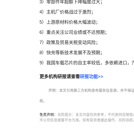
3）零部件年超额下降幅度过大；
4）主机厂价格战过于激烈；
5）上游原材料价格大幅波动；
6）重点关注公司业绩或不达预期；
7）政策及贸易关税变动风险；
8）快充等新技术发展不及预期；
9）我国车载芯片的自主率较低，多依赖进口，
更多机构研报请查看
研报功能>>
声明：本文引用第三方机构发布报告信息源，并不保
担。
免责声明：
风险提示：本文内容仅供参考，不代表同花顺观
市公司信息披露平台为准。如有投资者据此操作，风险自担