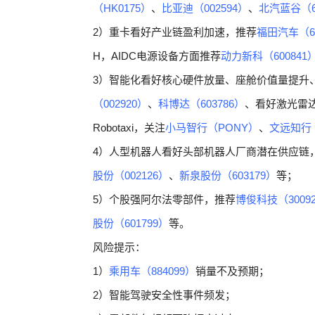
（HK0175）
、
比亚迪（002594）
、
北汽蓝谷（6
2）重卡看好产业链盈利加速，推荐
福田汽车（60
H，AIDC电源设备方面推荐
动力新科（600841
3）智能化看好核心硬件放量、座舱价值量提升、ro
（002920）
、
科博达（603786）
、看好激光雷
Robotaxi，关注
小马智行（PONY）
、
文远知行
4）人型机器人看好头部机器人厂商潜在供应链
股份（002126）
、
新泉股份（603179）
等；
5）个股强阿尔法零部件，推荐
博俊科技（3009
股份（601799）
等。
风险提示：
1）
乘用车（884099）
销量不及预期；
2）智能驾驶安全性事件频发；