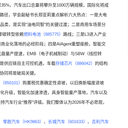
过35%，汽车出口总量将攀升至1000万辆规模，国际化将成
路径，学会副秘书长郑亚莉重点解析六大热点：一是大电
品类，是实现“油电同智”的关键过渡；二是商用车场景分
零碳转型依赖
燃料电池（885775）
路线；三是L3进入产业
商业化落地的必经阶段；四是AIAgent重塑座舱，智能交
底盘量产提速，EMB（电子机械制动）与SBW（线控转
是供应链自主可控机遇，车载
存储芯片（886042）
的结构
协同将是破局关键。
（850101）
购置税优惠确定性退坡，以旧换新幅度退坡
高端化升级，智能化加速渗透，具身智能量产落地，汽车以及
持汽车行业“推荐”评级。我们整体认为2026年不必悲观，
、
零跑汽车（HK9863）
、
长城汽车（601633）
、
吉利汽车