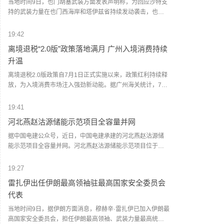
当地时间9日，也门胡塞武装方面发表声明称，为回应沙特支
击，港口设施被严重破坏。一些港口工作人员被困，但尚未
持的武装力量在也门西海岸和塔伊兹省持续发动袭击，也门
有人员伤亡的报告。(新华社)
胡塞武装当天对沙特支持的武装力量在摩卡地区的军事集结
和武器库发动了一次“大规模、高强度”军事行动。声明称，此
19:42
次行动使用大量弹道导弹和无人机，目标包括沙特支持的武
离境退税“2.0版”政策落地满月 广州入境消费持续
装力量在摩卡地区的军事集结人员及武器仓库。声明称，袭
升温
击“命中准确”，造成相关武器装备大范围损毁，并导致数十人
死伤，其中包括沙特人员。声明还称，也门胡塞武装将继续
离境退税2.0版政策自7月1日正式实施以来，政策红利持续释
监视和跟踪沙特支持的武装力量的军事调动和人员集结，并
放，为入境消费市场注入强劲新动能。据广州海关统计，7月
对相关目标实施“精准、直接”的打击。(央视新闻)
1日至8月8日，广州白云机场海关已验放境外旅客离境退税申
请单约1.9万份，申请单金额约1亿元，同比分别增长约5倍、
19:41
1.5倍。据统计，今年1至7月，广州白云机场海关累计验放境
河北燕赵沽源储能示范项目全容量并网
外旅客离境退税申请单超8.9万份，申请单金额超4.86亿元，
同比分别增长7.5倍、1.4倍。(人民财讯)
据中国电建公众号，近日，中国电建承建的河北燕赵沽源储
能示范项目全容量并网。河北燕赵沽源储能示范项目位于张
家口市沽源县西辛营乡，采用了先进的300兆瓦/600兆瓦时磷
酸铁锂储能系统，共安装48组6.25兆瓦/12.5兆瓦时储能单
19:27
元，配套建设了一座220千伏升压站及相关电气附属设施。
雷扎伊出任伊朗最高领袖驻最高国家安全委员会
(人民财讯)
代表
当地时间9日，据伊朗方面消息，穆赫辛·雷扎伊已加入伊朗最
高国家安全委员会，担任伊朗最高领袖、武装力量最高统帅