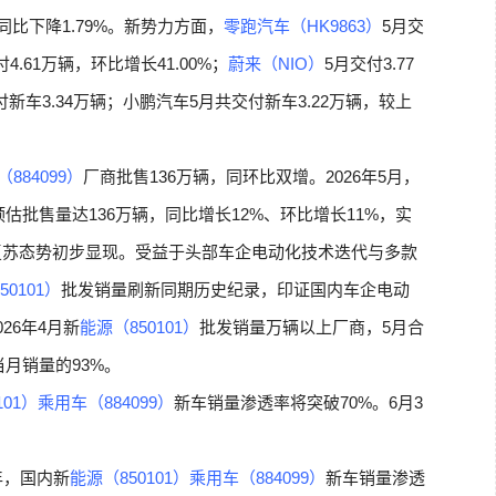
同比下降1.79%。新势力方面，
零跑汽车（HK9863）
5月交
4.61万辆，环比增长41.00%；
蔚来（NIO）
5月交付3.77
付新车3.34万辆；小鹏汽车5月共交付新车3.22万辆，较上
884099）
厂商批售136万辆，同环比双增。2026年5月，
预估批售量达136万辆，同比增长12%、环比增长11%，实
复苏态势初步显现。受益于头部车企电动化技术迭代与多款
50101）
批发销量刷新同期历史纪录，印证国内车企电动
026年4月新
能源（850101）
批发销量万辆以上厂商，5月合
当月销量的93%。
101）
乘用车（884099）
新车销量渗透率将突破70%。6月3
年，国内新
能源（850101）
乘用车（884099）
新车销量渗透