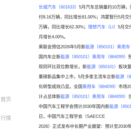
长城汽车（601633）
5月汽车总销量约10万辆，
付8.16万辆，同比增长81.00%；鸿蒙智行5月交付
万辆，同比增长62.30%；
理想汽车（LI）
5月交
月增长4.00%。
乘联会预估2026年5月新
能源（850101）
乘用车（
国内车企新
能源（850101）
乘用车（884099）
现同环比双位数增长，新
能源（850101）
板块
重磅新品集中上市，5月多家主流车企新
能源（8
化转型成效凸显。全国
乘用车（884099）
市场2
计占总体新
能源（850101）
乘用车（884099）
首页
中国汽车工程学会预计2030年国内新
能源（850
日，中国汽车工程学会（SAECCE
行情
2026）正式发布中长期产业展望：预计至2030