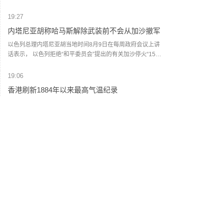
穆杰塔巴·哈梅内伊在该委员会的代表。(央视新闻)
19:27
内塔尼亚胡称哈马斯解除武装前不会从加沙撤军
以色列总理内塔尼亚胡当地时间8月9日在每周政府会议上讲
话表示， 以色列拒绝“和平委员会”提出的有关加沙停火“15点
方案”，在巴勒斯坦伊斯兰抵抗运动（哈马斯）彻底解除武装
前，以军不会从加沙地带撤退，并强调在其任内绝不允许建
19:06
立巴勒斯坦国，也绝不允许伊朗拥有核武器。(央视新闻)
香港刷新1884年以来最高气温纪录
香港天文台9日表示，截至当日15时30分，天文台录得最高气
温36.9度，是1884年有记录以来香港的最高气温。上水录得
最高气温39.8度，是天文台自设置自动气象站以来在香港境
内录得的最高纪录。天文台表示，台风“白海豚”的外围下沉气
19:04
流正为广东带来普遍晴朗及极端酷热的天气。未来一两日持
国家海洋预报台继续发布海浪红色警报
续极端酷热，部分地区气温达37度或以上。（央视新闻）
记者从自然资源部获悉，今天（9日）16时，国家海洋预报台
继续发布海浪红色警报。预计8月9日下午到10日下午，东海
将出现7到12米的狂浪到狂涛区，近海海域海浪预警级别为橙
色；浙江近岸海域将出现5到8米的巨浪到狂浪，该近岸海域
18:56
海浪预警级别为红色，上海、福建北部近岸海域将出现3到5
伊朗最高领袖与总统会谈
米的大浪到巨浪，该近岸海域海浪预警级别为橙色，江苏南