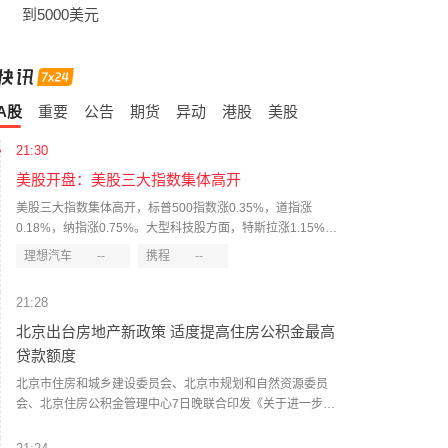
到5000美元
A股
重要
公告
期货
异动
港股
美股
21:30
美股开盘：美股三大指数集体高开
美股三大指数集体高开，标普500指数涨0.35%，道指涨
0.18%，纳指涨0.75%。大型科技股方面，特斯拉涨1.15%，
英伟达涨1.13%。中概股方面，小鹏集团涨2.57%，理想汽车
理想汽车
--
携程
--
涨1.65%，网易涨1.05%，携程跌1.08%。
21:28
测净利润
测净利润
预测均值
预测均值
北京出台房地产新政策 适度提高住房公积金最高
.82亿
.82亿
--
--
贷款额度
00000.0000
00000.0000
--
--
北京市住房和城乡建设委员会、北京市规划和自然资源委员
00000.0000
00000.0000
--
--
会、北京住房公积金管理中心7日晚联合印发《关于进一步优
9.05亿
9.05亿
19.0500
19.0500
化调整本市房地产政策的通知》，适度提高住房公积金最高
贷款额度。购房家庭中1人为公积金缴存人的，购买首套住房
00000.0000
00000.0000
--
--