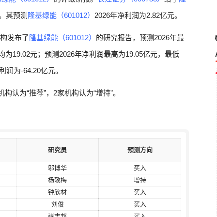
价。其预测
隆基绿能（601012）
2026年净利润为2.82亿元。
机构发布了
隆基绿能（601012）
的研究报告，预测2026年最
均为19.02元；预测2026年净利润最高为19.05亿元，最低
利润为-64.20亿元。
机构认为“推荐”，2家机构认为“增持”。
研究员
研究员
预测方向
预测方向
预
预
邬博华
邬博华
买入
买入
2
2
杨敬梅
杨敬梅
增持
增持
-6690
-6690
钟欣材
钟欣材
买入
买入
-19230
-19230
刘俊
刘俊
买入
买入
1
1
张志邦
张志邦
买入
买入
-34190
-34190