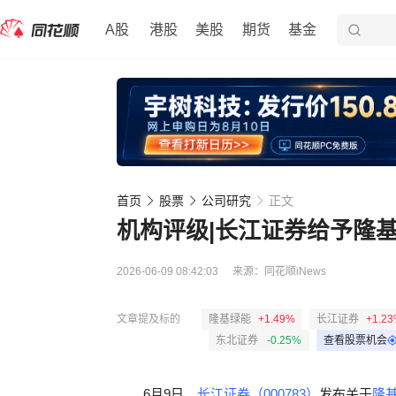
A股
港股
美股
期货
基金
首页
股票
公司研究
正文
机构评级|长江证券给予隆基
2026-06-09 08:42:03
来源：
同花顺iNews
文章提及标的
隆基绿能
+1.49%
长江证券
+1.2
东北证券
-0.25%
查看股票机会
6月9日，
长江证券（000783）
发布关于
隆基