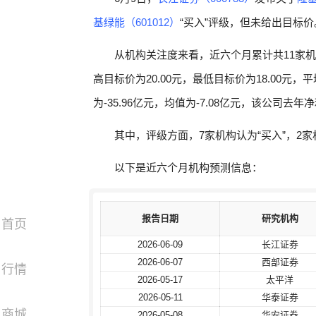
基绿能（601012）
“买入”评级，但未给出目标
从机构关注度来看，近六个月累计共11家
高目标价为20.00元，最低目标价为18.00元，平
为-35.96亿元，均值为-7.08亿元，该公司去年净
其中，评级方面，7家机构认为“买入”，2家
以下是近六个月机构预测信息：
报告日期
报告日期
研究机构
研究机构
首页
2026-06-09
2026-06-09
长江证券
长江证券
2026-06-07
2026-06-07
西部证券
西部证券
行情
2026-05-17
2026-05-17
太平洋
太平洋
2026-05-11
2026-05-11
华泰证券
华泰证券
商城
2026-05-08
2026-05-08
华安证券
华安证券