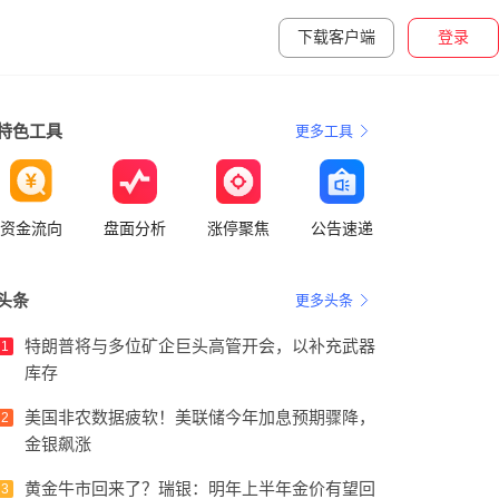
下载客户端
登录
特色工具
更多工具
资金流向
盘面分析
涨停聚焦
公告速递
头条
更多头条
特朗普将与多位矿企巨头高管开会，以补充武器
1
库存
美国非农数据疲软！美联储今年加息预期骤降，
2
金银飙涨
黄金牛市回来了？瑞银：明年上半年金价有望回
3