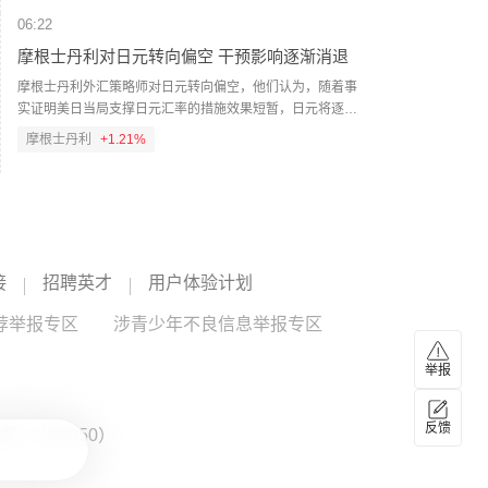
06:22
摩根士丹利对日元转向偏空 干预影响逐渐消退
摩根士丹利外汇策略师对日元转向偏空，他们认为，随着事
实证明美日当局支撑日元汇率的措施效果短暂，日元将逐步
走弱。当局联手支撑日元仅短暂提振了日元需求，并未扭转
摩根士丹利
+1.21%
其长期下行趋势。因此，策略师在维持中性立场的同时，转
为偏空倾向。“除非再次联合干预汇市，否则我们预计美元/日
06:12
元将逐步走高，”David Adams、Andrew Watrous和Molly
Nickolin周五写道。（财联社）
美国一消防直升机在犹他州坠毁
美国联邦航空局当地时间8月7日证实，一架西科斯基S-64直
升机当天在犹他州里奇菲尔德一处野火现场附近作业时坠
接
招聘英才
用户体验计划
毁，机上两名乘员目前状况不明。（央视新闻）
荐举报专区
05:44
涉青少年不良信息举报专区
DigitalBridge 投资的 Switch 计划 11月进行 IPO
举报
DigitalBridge 投资的 Switch 计划 11月进行 IPO。（新浪财
经）
反馈
：ZX0050）
05:23
摩根士丹利：预计美联储资产负债表将缩减1.5万