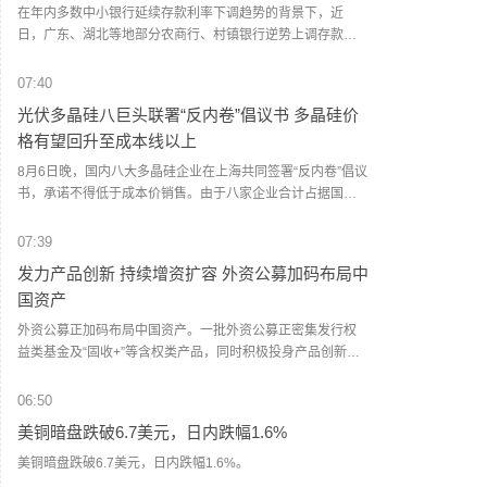
闻）
在年内多数中小银行延续存款利率下调趋势的背景下，近
日，广东、湖北等地部分农商行、村镇银行逆势上调存款利
率，涉及一年期至五年期等多个期限的存款品种，调整幅度
最高达33个基点。目前中小银行存款利率调整呈现两极分化
07:40
态势。受访专家认为，在净息差压力之下，中小银行调降存
光伏多晶硅八巨头联署“反内卷”倡议书 多晶硅价
款利率依旧是主流，部分中小银行阶段性调升存款利率，以
格有望回升至成本线以上
缓解存款到期流失，但并不普遍。（证券日报）
8月6日晚，国内八大多晶硅企业在上海共同签署“反内卷”倡议
书，承诺不得低于成本价销售。由于八家企业合计占据国内
超过90%的多晶硅有效产能，此举为市场传递了拟修复价格
的信号。多位受访人士认为，在有关部门监督下，多晶硅市
07:39
场价格有望回升至成本线以上。不过，由于多晶硅价格低迷
发力产品创新 持续增资扩容 外资公募加码布局中
的根本原因是供过于求，真正的价格回暖尚需依靠真正的落
国资产
后产能出清来实现。 (上证报)
外资公募正加码布局中国资产。一批外资公募正密集发行权
益类基金及“固收+”等含权类产品，同时积极投身产品创新。
多家外资公募表示，当前推出新品，核心缘于对中国资本市
场长期发展前景、权益资产配置价值的坚定看好，将持续深
06:50
耕中国市场，把握投资机遇。 (上证报)
美铜暗盘跌破6.7美元，日内跌幅1.6%
美铜暗盘跌破6.7美元，日内跌幅1.6%。