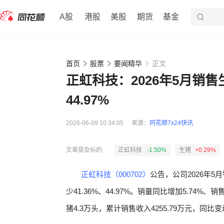
A股
港股
美股
期货
基金
首页
股票
要闻精华
正文
正虹科技：2026年5月销售
44.97%
2026-06-09 10:34:05
来源：
同花顺7x24快讯
文章提及标的
正虹科技
-1.50%
生猪
+0.29%
正虹科技（000702）
公告，公司2026年5
少41.36%、44.97%。销量同比增加5.74%、
猪4.3万头，累计销售收入4255.79万元，同比变动