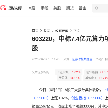
A股
港股
美股
期货
基金
首页
股票
公司要闻
正文
603220，中标7.4亿元
股
2026-06-09 13:14:43
来源：
证券时报数据宝
作者：
何
文章提及标的
上证指数
+1.02%
创业板指
+1.3
半导体
+3.37%
其他电子
+2.24
今日（6月9日）A股三大指数集体收涨，
上
（399001）
上涨3.02%，
创业板指（399006）
上
缩量1567亿元，收盘上涨个股超3300只，其中1