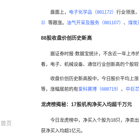
盘面上，
电子化学品（881172）
行业领涨
3）
等跟涨。
油气开采及服务（881107）
、
煤炭
88股收盘价创历史新高
据证券时报·数据宝统计，不含近一年上市
看，电子、机械设备、通信行业创新高的个股较为
收盘价创历史新高股中，今日股价平均上涨9
等，涨幅居前的有
爱科赛博（688719）
、
中巨芯
龙虎榜揭秘：17股机构净买入均超千万元
今日龙虎榜中，净买入个股为18只，净卖出
首页
获净买入均超1亿元。