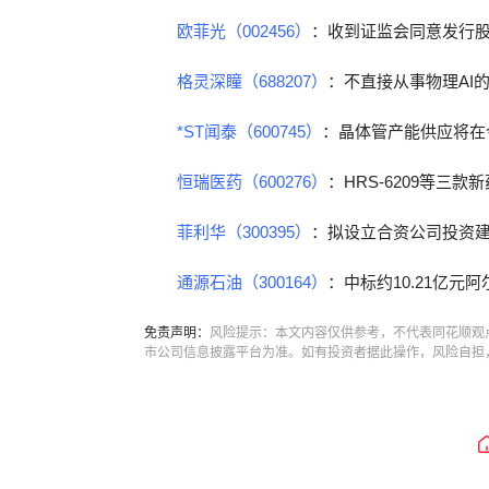
欧菲光（002456）
：收到证监会同意发行
格灵深瞳（688207）
：不直接从事物理AI
*ST闻泰（600745）
：晶体管产能供应将在
恒瑞医药（600276）
：HRS-6209等三
菲利华（300395）
：拟设立合资公司投资
通源石油（300164）
：中标约10.21亿
免责声明：
风险提示：本文内容仅供参考，不代表同花顺观
市公司信息披露平台为准。如有投资者据此操作，风险自担