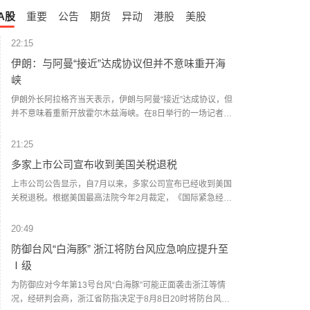
A股
重要
公告
期货
异动
港股
美股
22:15
伊朗：与阿曼“接近”达成协议但并不意味重开海
峡
伊朗外长阿拉格齐当天表示，伊朗与阿曼“接近”达成协议，但
并不意味着重新开放霍尔木兹海峡。在8日举行的一场记者会
间隙，阿拉格齐提及伊朗同阿曼就霍尔木兹海峡通航问题谈
判的进程。他说：“谈判正在进行，鉴于技术上的复杂性，我
21:25
们正在确定一条临时路线，我认为我们非常接近达成协议。”
多家上市公司宣布收到美国关税退税
阿拉格齐称：“当然，这并不意味着霍尔木兹海峡将重新开
放。海峡的开放还取决于其他条件，这包括美国违反谅解备
上市公司公告显示，自7月以来，多家公司宣布已经收到美国
忘录应作出赔偿。”（新华社）
关税退税。根据美国最高法院今年2月裁定，《国际紧急经济
权力法》不授权总统征收大规模关税。美国国际贸易法院随
后下令海关办理相关退款。海关与边境保护局4月20日启动第
20:49
一阶段退款工作，首批退款于5月11日前后发放。美国海关与
防御台风“白海豚” 浙江将防台风应急响应提升至
边境保护局官员本月4日披露的信息显示，截至7月底，该部
Ⅰ级
门已处理完毕约1000亿美元关税的退款流程并把相关信息提
供给财政部用于付款。（中新社）
为防御应对今年第13号台风“白海豚”可能正面袭击浙江等情
况，经研判会商，浙江省防指决定于8月8日20时将防台风应