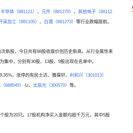
，
半导体（881121）
、
元件（881270）
、
其他电子（88112
开采加工（881105）
、
白酒（881273）
等行业跌幅居前。
的次新股，今日共有88股收盘价创历史新高。从行业属性来
集中，分别有30股、13股、9股出现在名单中。
.35%，涨停的有民士达、雅葆轩、
利和兴（301013）
（688549）
-U、
太辰光（300570）
等。
个股为20只。17股机构净买入金额均超千万元，其中5股