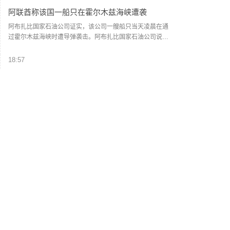
国对其违反美伊谅解备忘录的行为作出弥补。阿拉格齐说，
阿联酋称该国一船只在霍尔木兹海峡遭袭
过去霍尔木兹海峡存在一套分道通航制，但伊朗认为，原有
路线已经不再适合作为船舶通行路线，伊方无法接受继续使
阿布扎比国家石油公司证实，该公司一艘船只当天凌晨在通
用该路线。因此，有必要规划一套新的通航机制，不过这涉
过霍尔木兹海峡时遭导弹袭击。阿布扎比国家石油公司说，
及复杂的技术和法律问题。目前双方正在讨论的是一条临时
袭击未造成人员受伤，目前局面可控。该公司并未提供遭袭
通航路线。在新的正式通航路线最终确定之前，将首先设立
船只具体类型、导弹来源以及船只受损情况等更多细节。
18:57
一条临时航道，并以此作为未来正式路线的基础。在这一问
（新华社）
知情人士称美军高层正寻求对伊战事“退出路径”
题上，伊朗和阿曼两国的军事部门已根据现有海图展开磋
商。待相关谈判完成并形成最终结论后，新的通航路线将得
美国有线电视新闻网7日以多名知情人士为来源报道说，美军
到确定。（CCTV国际时讯）
参谋长联席会议主席丹·凯恩近期向总统特朗普的多名高级顾
问表示，美国需要找到从伊朗战事中退出的路径。报道援引
知情人士的话说，过去几周内，凯恩同中央情报局局长拉特
18:51
克利夫、国务卿鲁比奥和副总统万斯等讨论了对升级军事冲
2026年度总票房破240亿
突的担忧，提出寻求退出对伊战事的可能性。报道说，相较
于派遣地面部队，特朗普更倾向于通过空袭伊朗来达成作战
据灯塔专业版数据，截至8月8日，2026年度大盘票房（含预
目标，但凯恩等人认为“不太可能实现”。（新华社）
售）突破240亿，《飞驰人生3》《功夫女足》《给阿嬷的情
书》《镖人：风起大漠》《八仙！》暂列年度票房前五名。
（财联社）
18:25
伊朗革命卫队：重开海峡需美国接受伊朗条件
伊朗革命卫队发言人今天（8月8日）表示，重新开放霍尔木
兹海峡取决于美国完全接受伊朗的条件，与伊朗当前与阿曼