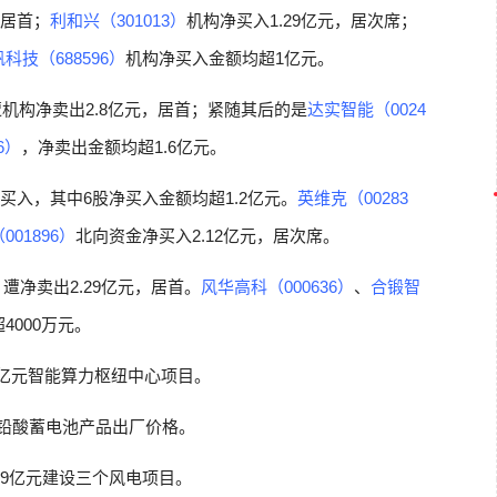
，居首；
利和兴（301013）
机构净买入1.29亿元，居次席；
科技（688596）
机构净买入金额均超1亿元。
遭机构净卖出2.8亿元，居首；紧随其后的是
达实智能（0024
6）
，净卖出金额均超1.6亿元。
买入，其中6股净买入金额均超1.2亿元。
英维克（00283
01896）
北向资金净买入2.12亿元，居次席。
）
遭净卖出2.29亿元，居首。
风华高科（000636）
、
合锻智
4000万元。
4亿元智能算力枢纽中心项目。
列铅酸蓄电池产品出厂价格。
49亿元建设三个风电项目。