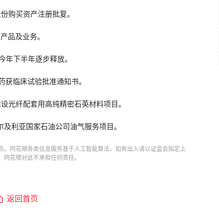
股份购买资产注册批复。
的产品及业务。
今年下半年逐步释放。
款新药获临床试验批准通知书。
建设光纤配套用高纯精密石英材料项目。
元阿尔及利亚国家石油公司油气服务项目。
点。同花顺各类信息服务基于人工智能算法，如有出入请以证监会指定上
，同花顺对此不承担任何责任。
返回首页