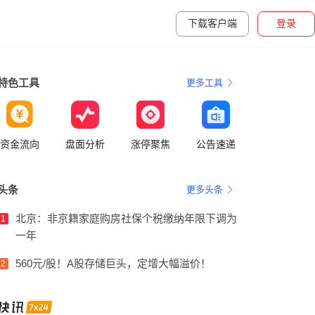
下载客户端
登录
特色工具
更多工具
资金流向
盘面分析
涨停聚焦
公告速递
头条
更多头条
北京：非京籍家庭购房社保个税缴纳年限下调为
1
一年
560元/股！A股存储巨头，定增大幅溢价！
2