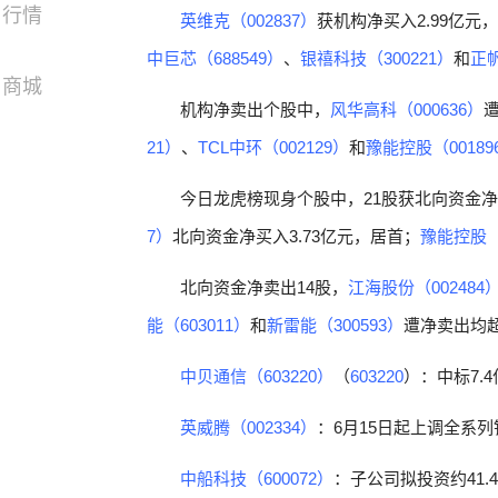
行情
英维克（002837）
获机构净买入2.99亿元
中巨芯（688549）
、
银禧科技（300221）
和
正帆
商城
机构净卖出个股中，
风华高科（000636）
21）
、
TCL中环（002129）
和
豫能控股（00189
今日龙虎榜现身个股中，21股获北向资金净
7）
北向资金净买入3.73亿元，居首；
豫能控股（0
北向资金净卖出14股，
江海股份（002484
能（603011）
和
新雷能（300593）
遭净卖出均超
中贝通信（603220）
（
603220
）：中标7.
英威腾（002334）
：6月15日起上调全系
中船科技（600072）
：子公司拟投资约41.