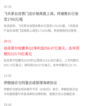
急响应提升至Ⅰ级，要求各地各部门密切关注台风发展动
态，按预案方案全力做好各项防台风工作，必要时宣布进入
20:34
紧急防汛期，采取停止户外集体活动、停工、停课、停业、
飞天茅台自营门店价格再度上调，终端售价已涨
停运和封闭交通道路等措施。（新华社）
至1760元/瓶
有消息称，飞天茅台自营店售价已涨至1753元/瓶，7月底该
产品在自营门店刚刚上调至1719元/瓶。有经销商向记者表
示，当前飞天茅台终端售价已涨至1760元/瓶。这已经是茅台
自营门店今年第二次独立提价。7月底，记者从茅台自营门店
20:11
处获悉，公司自营体系飞天茅台酒零售价调整为1719元/瓶。
伯克希尔哈撒韦Q2净利润256.67亿美元，去年同
值得一提的是，与上一次飞天茅台酒单品提价不同，除飞天
期为123.70亿美元
茅台之外，五星、经典版马年生肖、精品茅台三款产品售价
也有所上调，分别涨至1743元/瓶、1951元/瓶、2410元/瓶。
伯克希尔哈撒韦2026年Q2营收1018.08亿美元，上年同期为
据了解，取消自营体系分销模式后，茅台自营体系由线下自
925.15亿美元；净利润256.67亿美元，去年同期为123.70亿
营门店与i茅台构成，销售贵州茅台酒全系产品，分别聚焦B端
美元；运营利润为129.83亿美元，去年同期为111.60亿美
与C端消费群体。如今，两大渠道执行两个不同售价，形成线
元。
19:58
上线下“双价格体系”。在业内看来，这一系列举措核心目标在
伊朗接近与阿曼达成管理海峡协议
于掌握定价主导权。随着“i茅台”的出现，价格主导权已经从经
销商和黄牛手中转移到厂方。公司可以根据实时动态，调节
伊朗外交部长阿拉格齐今天（8月8日）表示，伊朗目前正在
传统渠道发货与i茅台的供货节奏，在挤压灰色炒作空间的同
与阿曼就霍尔木兹海峡的法律机制、管理方式以及确定海峡
时，为社会渠道保留合理利润。（每日经济新闻）
船舶通行路线进行谈判，双方已经非常接近达成协议。但
是，霍尔木兹海峡能否重新开放还取决于其他条件，包括美
19:44