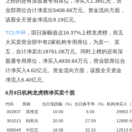
上榜的还有深股通专用席位，净买入1.36亿元，营
业部席位合计净卖出5408.68万元。资金流向方面，
该股全天资金净流出9.19亿元。
TCL中环
，因日振幅值达16.37%上榜龙虎榜，前五
大买卖营业部中有2家机构专用席位，为卖一、卖
五，合计净卖出18761.08万元。同时上榜的还有深
股通专用席位，净买入4839.84万元，营业部席位合
计净买入4.62亿元。资金流向方面，该股全天资金
净流入6.40亿元。
6月9日机构龙虎榜净买卖个股
代码
简称
当日涨跌幅（%）
当日换手率（%）
机构净买入（
002837
英维克
10.00
6.00
29902.7
301013
利和兴
20.00
27.59
12890.9
688549
中巨芯
18.08
32.15
12513.8