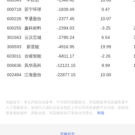
688549
中巨芯
-1348.42
18.08
000718
苏宁环球
-1839.49
0.47
600226
亨通股份
-2377.45
10.07
600255
鑫科材料
-2394.03
-3.25
301563
云汉芯城
-2780.24
6.54
300593
新雷能
-4916.95
19.99
603011
合锻智能
-6811.17
-2.26
000636
风华高科
-12121.15
9.99
002484
江海股份
-22877.15
10.00
风险提示：本文内容仅供参考，不代表同花顺观点。同花顺各类信息服务基于
人工智能算法，如有出入请以证监会指定上市公司信息披露平台为准。如有投
资者据此操作，风险自担，同花顺对此不承担任何责任。
举报
官网首页