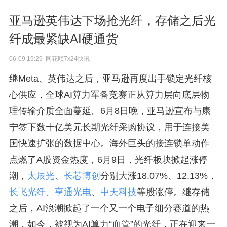
亚马逊英伟达下场抢光纤，存储之后光
纤成最紧缺AI硬通货
06-09 19:29 同花顺7x24快讯
继Meta、英伟达之后，亚马逊再度出手锁定光纤核
心供应，全球AI算力军备竞赛正从算力层向底层物
理传输介质全面蔓延。6月8日晚，亚马逊宣布与康
宁签下数十亿美元长期光纤采购协议，用于连接美
国快速扩张的数据中心。海外巨头的接连锁单动作
点燃了A股资金热度，6月9日，光纤板块掀起涨停
潮，
太辰光
、
长芯博创
分别大涨18.07%、12.13%，
长飞光纤
、
亨通光电
、
中天科技
等股涨停。继存储
之后，AI浪潮掀起了一个又一个电子细分赛道的热
潮，如今，被视为AI算力“血管”的光纤，正在迎来一