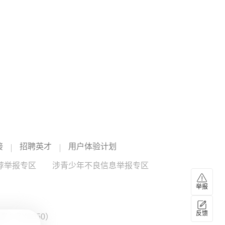
美国7月纽约联储1年通胀预期为3.63%，预期3.71%，前值
驻刚果民主共和国大使馆亦对外发布了该澄清声明。（财联
3.67%。（财联社）
社）
23:00
期市夜盘收盘，国内期货主力合约多数上涨
期市夜盘收盘，国内期货主力合约多数上涨。涨幅方面，纯
碱涨超3%，乙二醇涨超2%，焦煤、燃油、玻璃、纯苯、苯
乙烯等涨超1%。跌幅方面，合成橡胶跌超1%。
纯碱
--
苯乙烯
--
23:00
美上诉法院裁决要求美政府停止白宫宴会厅项目
美国联邦上诉法院当天裁定，美政府必须停止在已拆除的白
接
招聘英才
用户体验计划
宫东翼原址建设一座价值4亿美元宴会厅项目。不过上诉法院
将裁决暂停执行14天，以便美政府向美国最高法院提出上
荐举报专区
涉青少年不良信息举报专区
诉。（央视新闻）
23:00
高争民爆：连续3日涨幅偏离值累计超20%，不存
举报
在矿山资产注入或重大资产重组计划
高争民爆公告，公司股票于2026年8月5日、8月6日、8月7日
反馈
：ZX0050）
连续三个交易日收盘价格涨幅偏离值累计超过20%，属于股