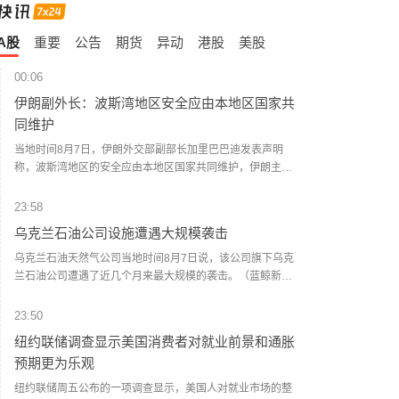
A股
重要
公告
期货
异动
港股
美股
00:06
伊朗副外长：波斯湾地区安全应由本地区国家共
同维护
当地时间8月7日，伊朗外交部副部长加里巴巴迪发表声明
称，波斯湾地区的安全应由本地区国家共同维护，伊朗主张
在没有外部势力干涉的情况下解决地区安全问题。加里巴巴
迪指出，伊朗已向联合国安理会提交并记录了部分来自他国
23:58
领土袭击伊朗的相关证据，其中包含少数直接袭击事件。他
乌克兰石油公司设施遭遇大规模袭击
同时表示，基于目前掌握的信息，地区国家已深刻意识到冲
突扩大和军事行动持续将严重威胁自身安全。目前，波斯湾
乌克兰石油天然气公司当地时间8月7日说，该公司旗下乌克
国家间重启安全对话的条件已经成熟。（央视新闻）
兰石油公司遭遇了近几个月来最大规模的袭击。（蓝鲸新
闻）
23:50
纽约联储调查显示美国消费者对就业前景和通胀
预期更为乐观
纽约联储周五公布的一项调查显示，美国人对就业市场的整