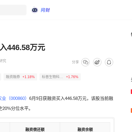
446.58万元
研究
分享
融资融券
+1.18%
标普生物科技ETF嘉实
+1.76%
业（000860）
6月9日获融资买入446.58万元，该股当前融
史20%分位水平。
融资偿还额
融资偿还额
融资余额
融资余额