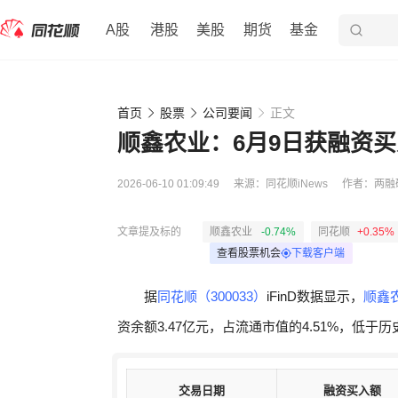
A股
港股
美股
期货
基金
首页
股票
公司要闻
正文
顺鑫农业：6月9日获融资买入
2026-06-10 01:09:49
来源：
同花顺iNews
作者：
两融
文章提及标的
顺鑫农业
-0.74%
同花顺
+0.35%
查看股票机会
下载客户端
据
同花顺（300033）
iFinD数据显示，
顺鑫农
资余额3.47亿元，占流通市值的4.51%，低于历
交易日期
交易日期
融资买入额
融资买入额