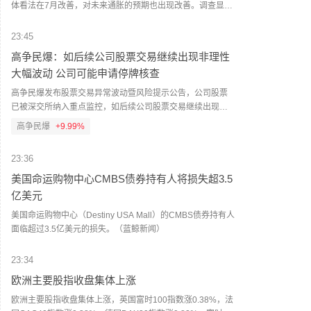
体看法在7月改善，对未来通胀的预期也出现改善。调查显
示，受访者认为，失业后找到新工作的可能性升至46.2%，创
今年以来最高水平。这一增幅在高中及以下学历人群以及家
23:45
庭年收入低于5万美元的人群中最为明显。消费者对未来一年
高争民爆：如后续公司股票交易继续出现非理性
通胀率的预期从3.7%小幅降至3.6%。对未来三年和五年通胀
大幅波动 公司可能申请停牌核查
率的预期分别维持在3.3%和3%。（财联社）
高争民爆发布股票交易异常波动暨风险提示公告，公司股票
已被深交所纳入重点监控，如后续公司股票交易继续出现非
理性大幅波动，公司可能申请停牌核查。截至目前公司主营
高争民爆
+9.99%
业务为民爆物品生产销售及爆破服务，公司尚未实际开展矿
山投资开发业务。截至目前，公司不存在涉及矿山资产注入
23:36
和重大资产重组的具体计划。（蓝鲸新闻）
美国命运购物中心CMBS债券持有人将损失超3.5
亿美元
美国命运购物中心（Destiny USA Mall）的CMBS债券持有人
面临超过3.5亿美元的损失。（蓝鲸新闻）
23:34
欧洲主要股指收盘集体上涨
欧洲主要股指收盘集体上涨，英国富时100指数涨0.38%，法