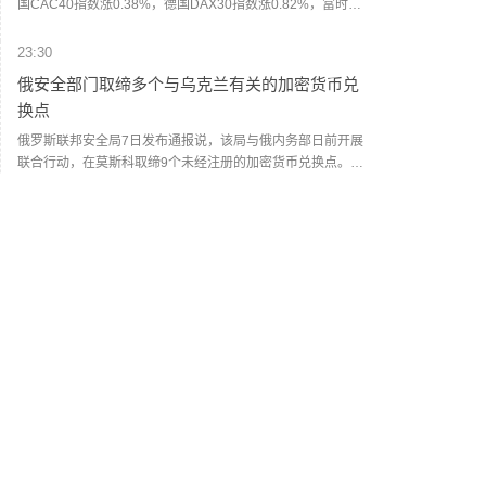
国CAC40指数涨0.38%，德国DAX30指数涨0.82%，富时意
大利MIB指数涨0.13%。
23:30
俄安全部门取缔多个与乌克兰有关的加密货币兑
换点
俄罗斯联邦安全局7日发布通报说，该局与俄内务部日前开展
联合行动，在莫斯科取缔9个未经注册的加密货币兑换点。乌
克兰呼叫中心利用这些兑换点，针对俄公民实施远程诈骗。
（新华社）
23:13
刚果（金）东南部中资企业钴产品铀含量超标？
大使馆及相关协会：报道不实
刚果（金）中资矿业企业协会当地时间8月5日晚间发布澄清
声明，明确指出近期网络及行业渠道出现关于刚果（金）东
南部中资企业矿山生产的钴产品铀含量超标的“不实报道”，相
贸易通
--
关言论误导市场认知、扰乱行业正常经营秩序，对在刚中资
矿业企业声誉及钴产品国际贸易口碑造成不良影响。声明表
23:04
示，经协会全面核查，刚果（金）东南部区域所有正常生产
运营的中资矿业企业，其开采、加工、外销的全部钴产品，
美国7月纽约联储1年通胀预期为3.63%，预期
均不存在铀含量超标情况。各会员企业严格遵守刚果（金）
3.71%，前值3.67%
矿业监管法规及国际贸易通用检测规范。8月6日凌晨，中国