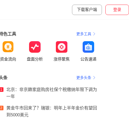
下载客户端
登录
特色工具
更多工具
资金流向
盘面分析
涨停聚焦
公告速递
头条
更多头条
北京：非京籍家庭购房社保个税缴纳年限下调为
1
一年
黄金牛市回来了？瑞银：明年上半年金价有望回
2
到5000美元