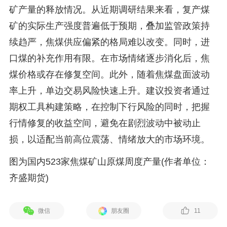
矿产量的释放情况。从近期调研结果来看，复产煤
矿的实际生产强度普遍低于预期，叠加监管政策持
续趋严，焦煤供应偏紧的格局难以改变。同时，进
口煤的补充作用有限。在市场情绪逐步消化后，焦
煤价格或存在修复空间。此外，随着焦煤盘面波动
率上升，单边交易风险快速上升。建议投资者通过
期权工具构建策略，在控制下行风险的同时，把握
行情修复的收益空间，避免在剧烈波动中被动止
损，以适配当前高位震荡、情绪放大的市场环境。
图为国内523家焦煤矿山原煤周度产量(作者单位：
齐盛期货)
微信
朋友圈
11