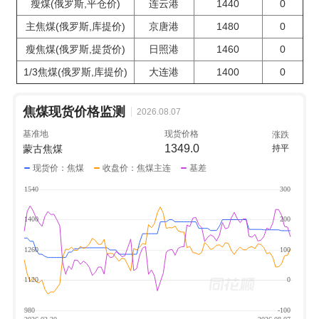
瘦煤(俄罗斯,平仓价)
连云港
1440
0
主焦煤(俄罗斯,库提价)
京唐港
1480
0
瘦焦煤(俄罗斯,提货价)
日照港
1460
0
1/3焦煤(俄罗斯,库提价)
大连港
1400
0
焦煤现货价格监测
2026.08.07
基准地
现货价格
涨跌
1349.0
蒙古焦煤
持平
现货价：焦煤
收盘价：焦煤主连
基差