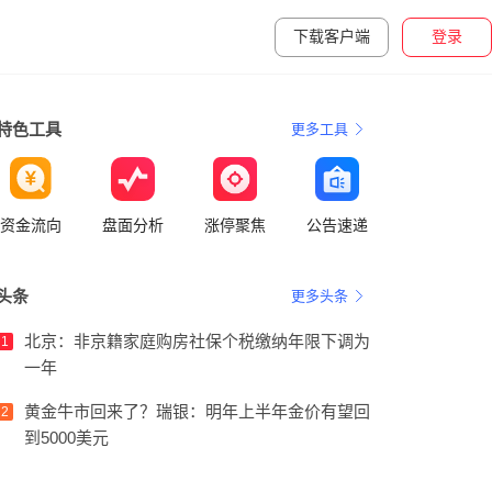
下载客户端
登录
特色工具
更多工具
资金流向
盘面分析
涨停聚焦
公告速递
头条
更多头条
北京：非京籍家庭购房社保个税缴纳年限下调为
1
一年
黄金牛市回来了？瑞银：明年上半年金价有望回
2
到5000美元