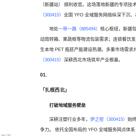
（新疆站） 顺利收官。这场落地新疆的专项技
（300415）
全国 YFO 全域服务网络纵深下沉
地处
一带一路（885494）
核心枢纽，新疆
动周转箱、果蔬框等物流包装需求；连锁餐饮发
生本地 PET 瓶胚产能建设热潮。多重市场需
（300415）
深耕西北市场筑牢产业根基。
01.
「扎根西北」
打破地域服务壁垒
深耕注塑行业多年，
伊之密（300415）
始
争力。 依托全国布局的 YFO 全域服务网点体系