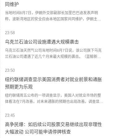
同维护
当地时间8月7日，伊朗外交部副部长加里巴巴迪发表声明
称，波斯湾地区的安全应由本地区国家共同维护，伊朗主张
在没有外部势力干涉的情况下解决地区安全问题。加里巴巴
迪指出，伊朗已向联合国安理会提交并记录了部分来自他国
23:58
领土袭击伊朗的相关证据，其中包含少数直接袭击事件。他
乌克兰石油公司设施遭遇大规模袭击
同时表示，基于目前掌握的信息，地区国家已深刻意识到冲
突扩大和军事行动持续将严重威胁自身安全。目前，波斯湾
乌克兰石油天然气公司当地时间8月7日说，该公司旗下乌克
国家间重启安全对话的条件已经成熟。（央视新闻）
兰石油公司遭遇了近几个月来最大规模的袭击。（蓝鲸新
闻）
23:50
纽约联储调查显示美国消费者对就业前景和通胀
预期更为乐观
纽约联储周五公布的一项调查显示，美国人对就业市场的整
体看法在7月改善，对未来通胀的预期也出现改善。调查显
示，受访者认为，失业后找到新工作的可能性升至46.2%，创
今年以来最高水平。这一增幅在高中及以下学历人群以及家
23:45
庭年收入低于5万美元的人群中最为明显。消费者对未来一年
高争民爆：如后续公司股票交易继续出现非理性
通胀率的预期从3.7%小幅降至3.6%。对未来三年和五年通胀
大幅波动 公司可能申请停牌核查
率的预期分别维持在3.3%和3%。（财联社）