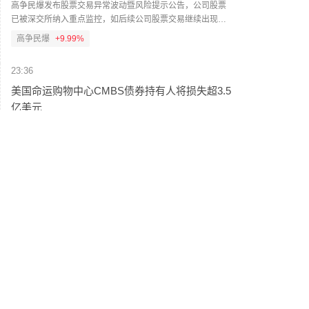
高争民爆发布股票交易异常波动暨风险提示公告，公司股票
已被深交所纳入重点监控，如后续公司股票交易继续出现非
理性大幅波动，公司可能申请停牌核查。截至目前公司主营
高争民爆
+9.99%
业务为民爆物品生产销售及爆破服务，公司尚未实际开展矿
山投资开发业务。截至目前，公司不存在涉及矿山资产注入
23:36
和重大资产重组的具体计划。（蓝鲸新闻）
美国命运购物中心CMBS债券持有人将损失超3.5
亿美元
美国命运购物中心（Destiny USA Mall）的CMBS债券持有人
面临超过3.5亿美元的损失。（蓝鲸新闻）
23:34
欧洲主要股指收盘集体上涨
欧洲主要股指收盘集体上涨，英国富时100指数涨0.38%，法
国CAC40指数涨0.38%，德国DAX30指数涨0.82%，富时意
大利MIB指数涨0.13%。
23:30
俄安全部门取缔多个与乌克兰有关的加密货币兑
换点