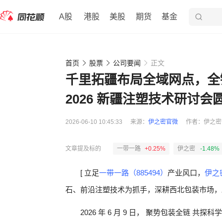
A股
港股
美股
期货
基金
首页
股票
公司要闻
正文
千里拓疆布局全域网点，全
2026 新疆注塑技术研讨会
2026-06-10 10:45:33
来源：
伊之密官微
作者：
伊之密
文章提及标的
一带一路
+0.25%
伊之密
-1.48%
[ 立足
一带一路（885494）
产业风口，
伊之密
石、前沿注塑技术为抓手，深耕西北包装市场，
2026 年 6 月 9 日， 聚势包装全链 共探科