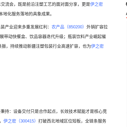
术交流会，既是前沿注塑工艺的面对面分享，更是
伊之密
、本地化服务落地的具象成果。
包装产业迎来多重发展红利：
农产品（850200）
外销扩容拉
展带动快餐盒、饮品容器迭代升级；瓶装饮料产业崛起催
求共振，持续推动新疆注塑包装行业高速扩容，也为
伊之密
终秉持：设备交付只是合作起点，长效技术赋能才是核心竞
，
伊之密（300415）
打破西北地域区位短板，全链条服务