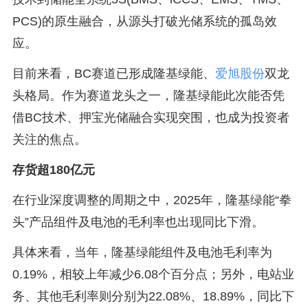
PCS)的原生融合，从源头打破光储系统的孤岛效
应。
目前来看，BC赛道已形成隆基绿能、
爱旭股份
双龙
头格局。作为赛道龙头之一，隆基绿能此次能否凭
借BC技术、押宝光储融合实现突围，也成为投资者
关注的焦点。
存货超180亿元
在行业深度调整的周期之中，2025年，隆基绿能“拳
头”产品组件及电池的毛利率也出现同比下滑。
具体来看，当年，隆基绿能组件及电池毛利率为
0.19%，相较上年减少6.08个百分点；另外，电站业
务、其他毛利率则分别为22.08%、18.89%，同比下