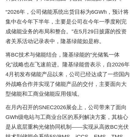
“2026年，公司储能系统出货目标为6GWh，预计将
集中在今年下半年，主要是公司在今年一季度刚完
成储能业务的布局和整合。”在5月29日披露的投资
者关系活动记录表中，隆基绿能如是称。
将BC技术与储能结合，隆基绿能的“光储氢一体
化”战略也在飞速前进。隆基绿能曾表示，自2026年
4月初发布储能产品以来，公司已经达成了一些国内
外战略合作并实现了储能产品的交付，主要面向大
型储能和工商业储能应用领域。
在月内召开的SNEC2026展会上，公司带来了面向
GWh级电站与工商业台区的系列解决方案，其核心
是从底层重构光储协同机制——实现从高效BC光伏
技术到储能全系统5S(BMS、iCCS、EMS、TMS、