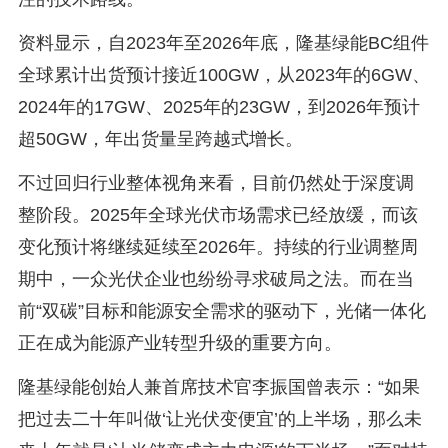
资料显示，自2023年至2026年底，隆基绿能BC组件
全球累计出货预计接近100GW，从2023年的6GW、
2024年的17GW、2025年的23GW，到2026年预计
超50GW，年出货量呈跨越式增长。
不过回归行业整体视角来看，目前仍然处于深度调
整阶段。2025年全球光伏市场需求已经放缓，而该
变化预计将继续延续至2026年。持续的行业调整周
期中，一众光伏企业也纷纷寻求破局之法。而在当
前“双碳”目标和能源安全需求的驱动下，光储一体化
正在成为能源产业转型升级的重要方向。
隆基绿能创始人兼首席技术官李振国曾表示：“如果
把过去二十年叫做‘让光伏变便宜’的上半场，那么未