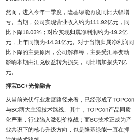
然而，进入今年一季度，隆基绿能再度同比大幅增
亏。当期，公司实现营业收入约为111.92亿元，同
比下降18.03%；对应实现归属净利润约为-19.2亿
元，上年同期为-14.31亿元。对于当期归属净利润同
比下降的主要原因，公司解释称，主要受汇率变动
影响本期由汇兑收益转为损失，同比增加损失7亿
元。
押宝BC+光储融合
从当前光伏行业发展路径来看，已经形成了TOPCon
与BC两大主流技术路线。其中，TOPCon产品同质
化严重，行业陷入激烈价格战；而BC技术正成为产
业共识下的核心升级方向，也是隆基绿能一直在押
注的技术路线。