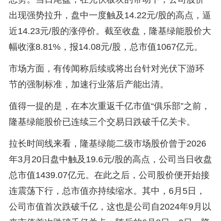
出现强势拉升，盘中一度触及14.22元/股的高点，逼
近14.23元/股的涨停价。截至收盘，隆基绿能股价大
幅收涨8.81%，报14.08元/股，总市值1067亿元。
市场方面，有传闻称后续或将出台针对光伏下游环
节的强制标准，加速行业落后产能出清。
值得一提的是，在本次重返千亿市值“俱乐部”之前，
隆基绿能股价已连续三个交易日跌破千亿关卡。
拉长时间线来看，隆基绿能二级市场股价曾于2026
年3月20日盘中触及19.6元/股的高点，公司当日收盘
总市值1439.07亿元。在此之后，公司股价便开始接
连震荡下行，总市值亦持续缩水。其中，6月5日，
公司市值首次跌破千亿，这也是公司自2024年9月以