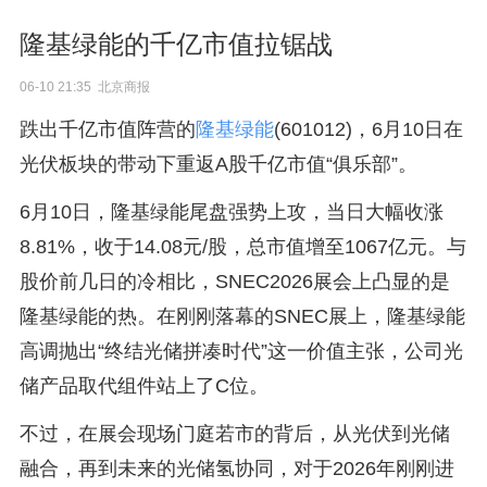
隆基绿能的千亿市值拉锯战
06-10 21:35 北京商报
跌出千亿市值阵营的
隆基绿能
(601012)，6月10日在
光伏板块的带动下重返A股千亿市值“俱乐部”。
6月10日，隆基绿能尾盘强势上攻，当日大幅收涨
8.81%，收于14.08元/股，总市值增至1067亿元。与
股价前几日的冷相比，SNEC2026展会上凸显的是
隆基绿能的热。在刚刚落幕的SNEC展上，隆基绿能
高调抛出“终结光储拼凑时代”这一价值主张，公司光
储产品取代组件站上了C位。
不过，在展会现场门庭若市的背后，从光伏到光储
融合，再到未来的光储氢协同，对于2026年刚刚进