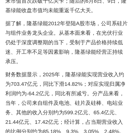
来市值首次跌破千亿关卡；随后的6月8日、9日，隆
基绿能收盘市值均未能重返千亿大关。
据了解，隆基绿能2012年登陆A股市场，公司系硅片
与组件业务龙头企业。从基本面来看，在光伏行业
仍处于深度调整期的当下，受制于产品价格持续低
迷、开工率不足等因素影响，隆基绿能经营正持续
承压。
财务数据显示，2025年，隆基绿能实现营业收入约
为703.47亿元，同比下滑14.82%；对应实现归属净
利润约为-64.2亿元，同比有所减亏。分产品来看，
当年，公司来自组件及电池、硅片及硅棒、电站业
务、其他的收入分别约为599.2亿元、65.4亿元、
21.44亿元、17.42亿元；经计算，占当期营业收入
的比例分别约为85.18%、9.3%、3.05%、2.48%。