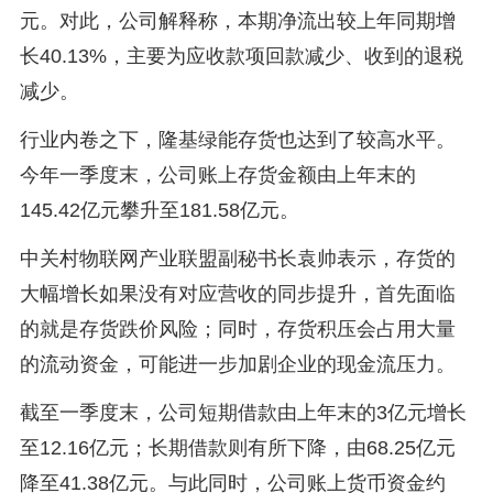
元。对此，公司解释称，本期净流出较上年同期增
长40.13%，主要为应收款项回款减少、收到的退税
减少。
行业内卷之下，隆基绿能存货也达到了较高水平。
今年一季度末，公司账上存货金额由上年末的
145.42亿元攀升至181.58亿元。
中关村物联网产业联盟副秘书长袁帅表示，存货的
大幅增长如果没有对应营收的同步提升，首先面临
的就是存货跌价风险；同时，存货积压会占用大量
的流动资金，可能进一步加剧企业的现金流压力。
截至一季度末，公司短期借款由上年末的3亿元增长
至12.16亿元；长期借款则有所下降，由68.25亿元
降至41.38亿元。与此同时，公司账上货币资金约