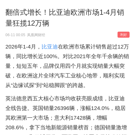
翻倍式增长！比亚迪欧洲市场1-4月销
量狂揽12万辆
06-11 00:05 凤凰网财经
利好
2026年1-4月，
比亚迪
在欧洲市场累计销售超过12万
辆，同比增长近100%。对比2021年全年千余辆的销
量，短短五年，品牌仅用四个月就实现销量大幅突
破，在欧洲这片全球汽车工业核心地带，顺利实现
从“边缘试探”到“站稳脚跟”的跨越。
英法德意西五大核心市场均收获亮眼成绩，比亚迪
全线告捷。英国销量26396辆，涨幅124.0%，稳居
其欧洲第一大市场；意大利17428辆，增幅
208.6%，拿下当地新能源销量榜首；德国销量激增