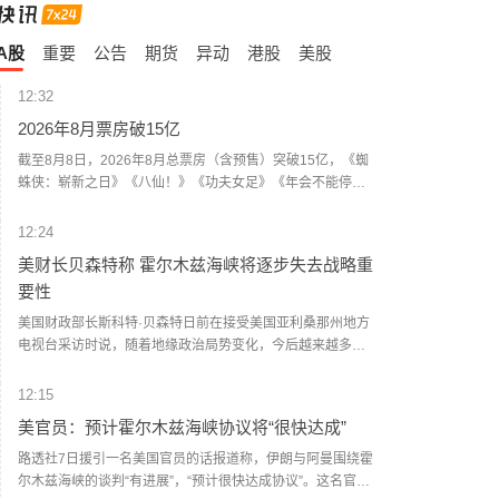
A股
重要
公告
期货
异动
港股
美股
12:32
2026年8月票房破15亿
截至8月8日，2026年8月总票房（含预售）突破15亿，《蜘
蛛侠：崭新之日》《八仙！》《功夫女足》《年会不能停！
2》《痴迷》暂列8月票房榜前五。
12:24
美财长贝森特称 霍尔木兹海峡将逐步失去战略重
要性
美国财政部长斯科特·贝森特日前在接受美国亚利桑那州地方
电视台采访时说，随着地缘政治局势变化，今后越来越多能
源运输将绕过霍尔木兹海峡。他认为，霍尔木兹海峡将逐步
失去战略重要性。鉴于伊朗试图控制这条咽喉要道，海峡将
12:15
无法回到过去的状态。在接下来两年时间里，海峡将变成一
美官员：预计霍尔木兹海峡协议将“很快达成”
片普通水域，逐步变得不再那么重要。（新华社）
路透社7日援引一名美国官员的话报道称，伊朗与阿曼围绕霍
尔木兹海峡的谈判“有进展”，“预计很快达成协议”。这名官员