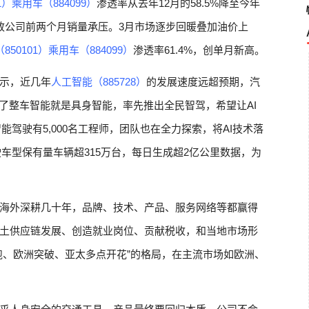
1）
乘用车（884099）
渗透率从去年12月的58.5%降至今年
，也导致公司前两个月销量承压。3月市场逐步回暖叠加油价上
850101）
乘用车（884099）
渗透率61.4%，创单月新高。
示，近几年
人工智能（885728）
的发展速度远超预期，汽
了整车智能就是具身智能，率先推出全民智驾，希望让AI
能驾驶有5,000名工程师，团队也在全力探索，将AI技术落
车型保有量车辆超315万台，每日生成超2亿公里数据，为
海外深耕几十年，品牌、技术、产品、服务网络等都赢得
土供应链发展、创造就业岗位、贡献税收，和当地市场形
跑、欧洲突破、亚太多点开花”的格局，在主流市场如欧洲、