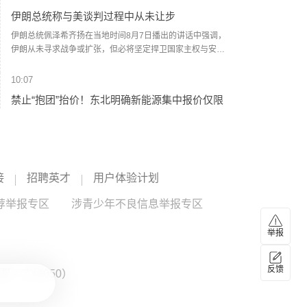
强降雨和可能发生灾害的区段进行预警。计划停运福州至松
伊朗总统称与美谈判过程中从未让步
溪K8748次、洛阳至福州K32次等旅客列车。已购买停运列车
车票的旅客，可于票面乘车日期起30日内（含当日）通过
伊朗总统佩泽希齐扬在当地时间8月7日播出的讲话中强调，
12306网站、App或车站窗口免费办理退票手续。（央视新
伊朗从未寻求战争或扩张，但必将坚定捍卫国家主权与安
闻）
全。他指出，美以借冲突挑拨伊朗与波斯湾邻国关系，他呼
吁伊斯兰国家加强团结与信任。谈及伊美停火谅解备忘录，
10:07
他透露伊朗在谈判中未有任何让步，停火协议原定由美国总
禁止“抱团”抬价！东北明确新能源集中报价仅限
统特朗普签署以确保履行，但美方在24小时内改变了立场。
同省同集团
(CCTV国际时讯)
据中国电力报，国家能源局东北监管局日前印发《东北区域
集中式新能源发电企业集中报价工作实施方案（试行）》，
对辽宁、吉林、黑龙江三省集中式风电、光伏发电企业的市
接
场报价行为作出系统性规范。其中明确，原则上仅允许同一
招聘英才
用户体验计划
10:04
集团（同一母公司、同一控股股东、同一实际控制人等）内
中国东方电气集团原党组副书记、董事宋致远被
荐举报专区
涉青少年不良信息举报专区
同一省的新能源发电企业进行集中报价，禁止跨集团、跨省
查
集中报价。禁止具有竞争关系的经营者达成固定或变更商品
关系的垄断协议。
举报
中国东方电气集团有限公司原党组副书记、董事宋致远涉嫌
严重违纪违法，目前正接受中央纪委国家监委纪律审查和监
察调查。 (央视新闻)
反馈
：ZX0050）
09:31
7月我国主要港口货船离港载重量同比增长56.4%