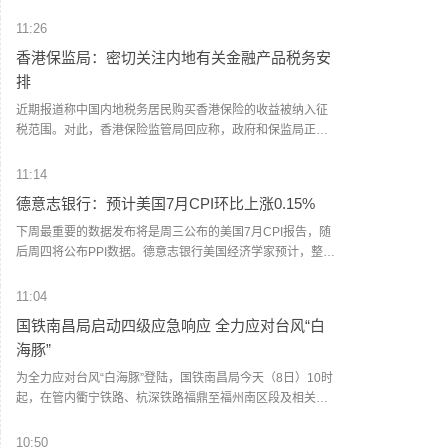
说，一旦协议达成，霍尔木兹海峡恢复商业航运，美国将解
除对伊海上封锁。这名官员同时重申，美方行动将继续基于
11:26
伊朗履行承诺的实际情况。美国阿克西奥斯新闻网站记者巴
香港保监局：密切关注内地有关金融产品税务安
拉克·拉维德7日在社交媒体上说，一名美伊谈判调解方外交官
排
告诉他，伊朗谈判代表正在等待伊朗最高国家安全委员会就
协议作出最终决定，“预计很快获得批准”。（新华社）
近期报道称中国内地税务居民购买香港保险的收益被纳入征
税范围。对此，香港保险监管局回应称，政府和保监局正密
切注意内地有关金融产品税务安排的最新发展，同时会与业
界保持紧密沟通。中国居民就境外投资收益必须依法申报及
11:14
缴税的要求一直存在，市场不用过度解读或作出揣测。香港
德意志银行：预计美国7月CPI环比上涨0.15%
保险市场发展成熟，产品设计灵活先进，可提供货币选择、
环球资产配置、人生规划、财富传承等专业服务，相信对内
下周最重要的数据发布将是周三公布的美国7月CPI报告，随
地客户有一定吸引力。
后周四将公布PPI数据。德意志银行美国经济学家预计，整体
消费者价格环比上涨0.15%，6月为下降0.42%；核心CPI预
计环比上涨0.26%，与6月持平。对于PPI数据，预计整体PPI
11:04
环比上涨0.22%（此前为0.13%）。
国铁南昌局启动四级应急响应 全力应对台风“白
海豚”
为全力应对台风“白海豚”登陆，国铁南昌局今天（8日）10时
起，在管内衢宁铁路、杭深铁路福鼎至福州南区段及相关支
线、联络线启动防洪防台风四级应急响应，运用卫星云图、
雷达图等技术手段，实时掌握降雨趋势和台风路径，及时对
10:50