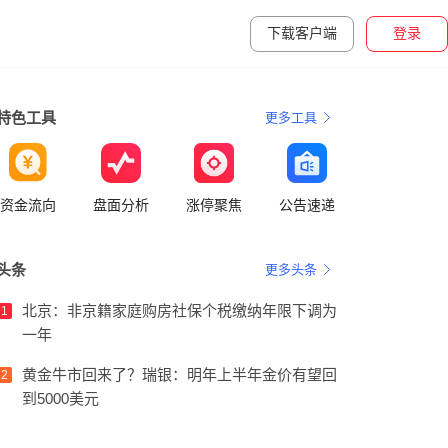
下载客户端
登录
特色工具
更多工具
资金流向
盘面分析
涨停聚焦
公告速递
头条
更多头条
北京：非京籍家庭购房社保个税缴纳年限下调为
1
一年
黄金牛市回来了？瑞银：明年上半年金价有望回
2
到5000美元