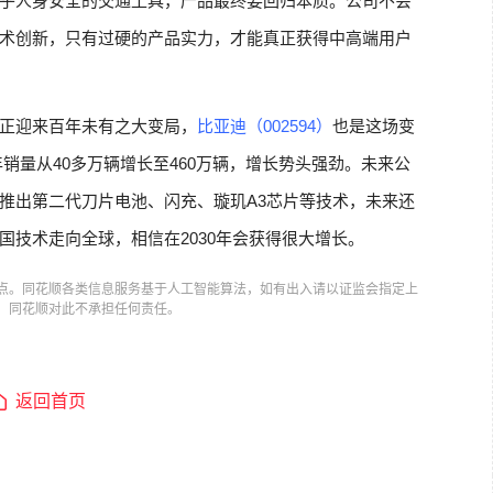
乎人身安全的交通工具，产品最终要回归本质。公司不会
术创新，只有过硬的产品实力，才能真正获得中高端用户
正迎来百年未有之大变局，
比亚迪（002594）
也是这场变
司年销量从40多万辆增长至460万辆，增长势头强劲。未来公
推出第二代刀片电池、闪充、璇玑A3芯片等技术，未来还
国技术走向全球，相信在2030年会获得很大增长。
点。同花顺各类信息服务基于人工智能算法，如有出入请以证监会指定上
，同花顺对此不承担任何责任。
返回首页