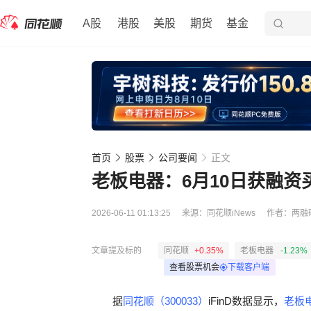
A股
港股
美股
期货
基金
首页
股票
公司要闻
正文
老板电器：6月10日获融资买入
2026-06-11 01:13:25
来源：
同花顺iNews
作者：
两融
文章提及标的
同花顺
+0.35%
老板电器
-1.23%
查看股票机会
下载客户端
据
同花顺（300033）
iFinD数据显示，
老板电