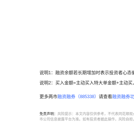
说明1：融资余额若长期增加时表示投资者心态
说明2：买入金额=主动买入特大单金额+主动买
更多两市
融资融券（885338）
请查看
融资融券功
免责声明：
风险提示：本文内容仅供参考，不代表同花顺观
市公司信息披露平台为准。如有投资者据此操作，风险自担