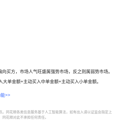
偏向买方，市场人气旺盛属强势市场，反之则属弱势市场。
入大单金额+主动买入中单金额+主动买入小单金额。
能>>
点。同花顺各类信息服务基于人工智能算法，如有出入请以证监会指定上
，同花顺对此不承担任何责任。