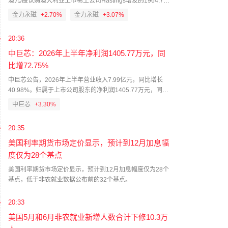
澳元/股认购澳大利亚上市稀土公司Hastings增发的1964.7万
股普通股，总认购金额约707万澳元（约人民币3,460万
金力永磁
+2.70%
金力永磁
+3.07%
元）。鉴于本次认购的先决条件尚未满足，经公司审慎考
虑，已终止本次股权认购。截至公告日，公司未向交易对方
20:36
支付任何款项，且认购条款尚未正式生效。
中巨芯：2026年上半年净利润1405.77万元，同
比增72.75%
中巨芯公告，2026年上半年营业收入7.99亿元，同比增长
40.98%。归属于上市公司股东的净利润1405.77万元，同比
增长72.75%；扣非净利润845.22万元，同比增长772.09%。
中巨芯
+3.30%
上年同期净利润813.77万元。
20:35
美国利率期货市场定价显示，预计到12月加息幅
度仅为28个基点
美国利率期货市场定价显示，预计到12月加息幅度仅为28个
基点，低于非农就业数据公布前的32个基点。
20:33
美国5月和6月非农就业新增人数合计下修10.3万