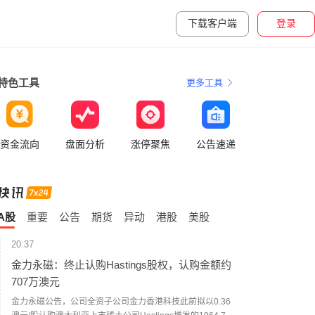
下载客户端
登录
特色工具
更多工具
资金流向
盘面分析
涨停聚焦
公告速递
A股
重要
公告
期货
异动
港股
美股
20:37
金力永磁：终止认购Hastings股权，认购金额约
707万澳元
金力永磁公告，公司全资子公司金力香港科技此前拟以0.36