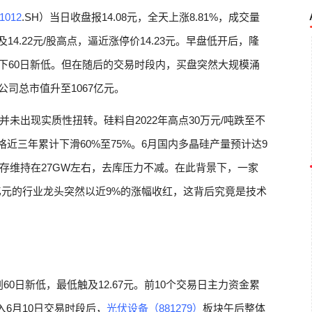
1012
.SH）当日收盘报14.08元，全天上涨8.81%，成交量
及14.22元/股高点，逼近涨停价14.23元。早盘低开后，隆
创下60日新低。但在随后的交易时段内，买盘突然大规模涌
公司总市值升至1067亿元。
未出现实质性扭转。硅料自2022年高点30万元/吨跌至不
格近三年累计下滑60%至75%。6月国内多晶硅产量预计达9
节库存维持在27GW左右，去库压力不减。在此背景下，一家
4亿元的行业龙头突然以近9%的涨幅收红，这背后究竟是技术
60日新低，最低触及12.67元。前10个交易日主力资金累
进入6月10日交易时段后，
光伏设备（881279）
板块午后整体