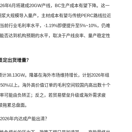
26年6月将建成20GW产线，BC生产成本有望下降。这一
铜浆大规模导入量产，主材成本有望与传统PERC路线拉近
行业毛利率水平，-1.19%即便提升至5%~10%，仍难
能否达到机构预期的水平，取决于产线良率、量产稳定性
前锁定出货增量？
38.13GW。隆基在海外市场维持增长，计划2026年组
占比50%以上。海外高价值订单的毛利空间较国内高出数十个
率可能由负转正；反之，若贸易壁垒升级或海外需求疲
续拖累总盘面。
2026年内达成产能出清？