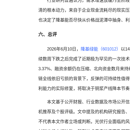
行业研判普遍认为，需求增速放缓乃至阶段
清的根本动力，来自于企业现金流耗尽的现实压
也决定了隆基能否尽快从价格战泥潭中抽身、利
六、总评
2026年6月10日，
隆基绿能（601012）
以1
续数周下跌之后完成了近期极为罕见的一次技术
3.37%、融资余额仍在压缩、北向资金数月来
链全线依旧亏损的背景下，反弹的可持续性值得
利能力的实际修复，将取决于铜浆产线降本节奏
本文基于公开财报、行业数据及市场公开信
机推荐及个股评级。文中提及的机构研究报告、
不代表本文作者立场或判断。光伏行业面临的风