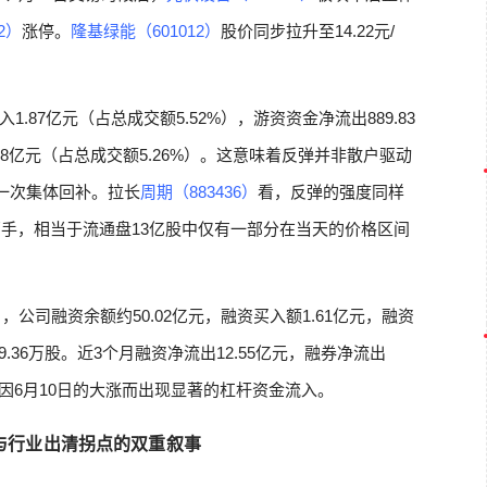
2）
涨停。
隆基绿能（601012）
股价同步拉升至14.22元/
87亿元（占总成交额5.52%），游资资金净流出889.83
78亿元（占总成交额5.26%）。这意味着反弹并非散户驱动
一次集体回补。拉长
周期（883436）
看，反弹的强度同样
.5万手，相当于流通盘13亿股中仅有一部分在当天的价格区间
，公司融资余额约50.02亿元，融资买入额1.61亿元，融资
9.36万股。近3个月融资净流出12.55亿元，融券净流出
未因6月10日的大涨而出现显著的杠杆资金流入。
与行业出清拐点的双重叙事