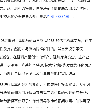
性负增长的压力下，政策干预只是加速器——产能最终出
力。这一进程的快慢，直接决定了价格底部出现的时间，
用技术优势率先进入盈利复苏
周期（883436）
。
4.08元收盘、8.81%的单日涨幅和33.96亿元的成交额，在连
性反弹。然而，与涨幅同样醒目的，是当天换手率仅
持续减仓。在硅料产量创年内新高、硅片库存高企、主产业
进一步观察。隆基能否将BC技术转型的先发优势转化为盈
、海外订单落地速度以及行业去产能的实际进展。
息进行基本面分析与复盘，不构成任何投资建议、买卖时
分析师预测及目标价均来自第三方机构的公开研究分析，
险包括但不仅限于：海外贸易政策超预期收紧、硅料等原