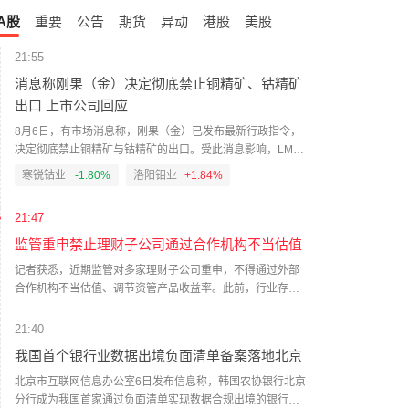
A股
重要
公告
期货
异动
港股
美股
21:55
消息称刚果（金）决定彻底禁止铜精矿、钴精矿
出口 上市公司回应
8月6日，有市场消息称，刚果（金）已发布最新行政指令，
决定彻底禁止铜精矿与钴精矿的出口。受此消息影响，LME
铜价格一度直线拉升，截至发稿时涨约0.88%。对此，寒锐钴
寒锐钴业
-1.80%
洛阳钼业
+1.84%
业相关负责人回应记者称，刚果（金）在此前就已经收紧精
矿出口，相关事项对公司不造成影响。洛阳钼业相关人士在
21:47
社交平台公开表示，公司在刚果（金）TFM和KFM两座矿山
的产品为阴极铜和氢氧化钴，没有精矿。（中国证券报）
监管重申禁止理财子公司通过合作机构不当估值
记者获悉，近期监管对多家理财子公司重申，不得通过外部
合作机构不当估值、调节资管产品收益率。此前，行业存在
理财公司与信托公司等合作的现象，通过特定的估值技术，
截留收益、以丰补歉，以实现平滑产品净值的效果。对此，
21:40
监管及时出手，频频纠偏，破除理财估值“魔法”的同时，也积
我国首个银行业数据出境负面清单备案落地北京
极树立行业规范。多位资管人士对21世纪经济报道记者表
示，此次监管表态延续了近年来对理财产品估值问题的关
北京市互联网信息办公室6日发布信息称，韩国农协银行北京
注，旨在持续引导理财行业回归“真净值”，从拼短期规模转向
分行成为我国首家通过负面清单实现数据合规出境的银行业