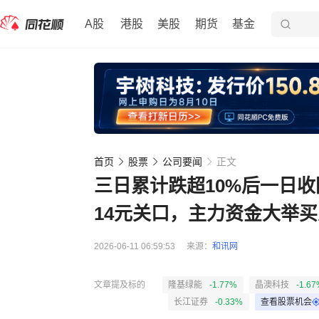
A股
港股
美股
期货
基金
首页
股票
公司要闻
正文
三日累计跌超10%后一日
14元关口，主力资金大举
2026-06-11 06:59:53
来源：
和讯网
文章提及标的
隆基绿能
-1.77%
晶澳科技
-1.67
长江证券
-0.33%
查看股票机会