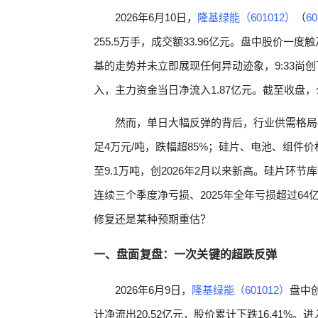
2026年6月10日，
隆基绿能（601012）
（
60
255.5万手，成交额33.96亿元。盘中股价一度触
基的走势并未立即展现任何异动迹象，9:33尚
入，主力资金当日净流入1.87亿元。截至收盘，
然而，单日大幅反弹的背后，行业供需格局并
足4万元/吨，跌幅超85%；硅片、电池、组件价
至9.1万吨，创2026年2月以来新高。硅片环
连续三个季度净亏损、2025年全年亏损超过6
修复还是某种预期重估？
一、盘面复盘：一次关键的超跌反弹
2026年6月9日，
隆基绿能（601012）
盘中创
计净流出20.52亿元，股价累计下跌16.41%。