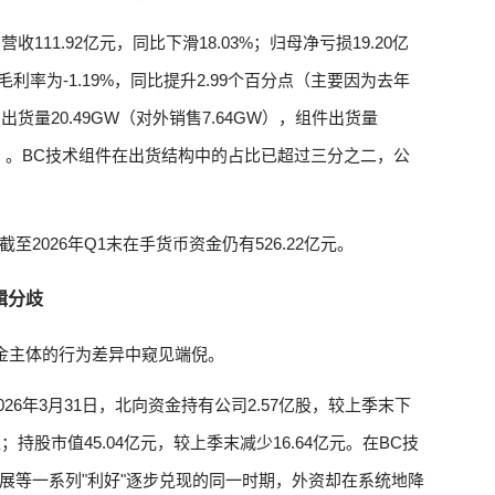
111.92亿元，同比下滑18.03%；归母净亏损19.20亿
利率为-1.19%，同比提升2.99个百分点（主要因为去年
货量20.49GW（对外销售7.64GW），组件出货量
.09%）。BC技术组件在出货结构中的占比已超过三分之二，公
2026年Q1末在手货币资金仍有526.22亿元。
辑分歧
资金主体的行为差异中窥见端倪。
26年3月31日，北向资金持有公司2.57亿股，较上季末下
位；持股市值45.04亿元，较上季末减少16.64亿元。在BC技
展等一系列"利好"逐步兑现的同一时期，外资却在系统地降