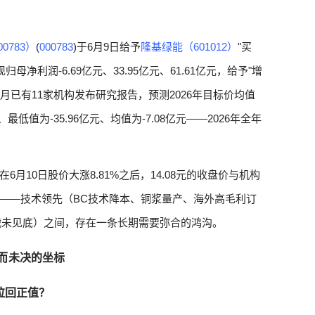
0783）
(
000783
)于6月9日给予
隆基绿能（601012）
"买
母净利润-6.69亿元、33.95亿元、61.61亿元，给予"增
六个月已有11家机构发布研究报告，预测2026年目标价均值
最低值为-35.96亿元、均值为-7.08亿元——2026年全年
月10日股价大涨8.81%之后，14.08元的收盘价与机构
差——技术领先（BC技术降本、铜浆量产、海外高毛利订
格战未见底）之间，存在一条长期需要弥合的鸿沟。
悬而未决的坐标
率拉回正值？