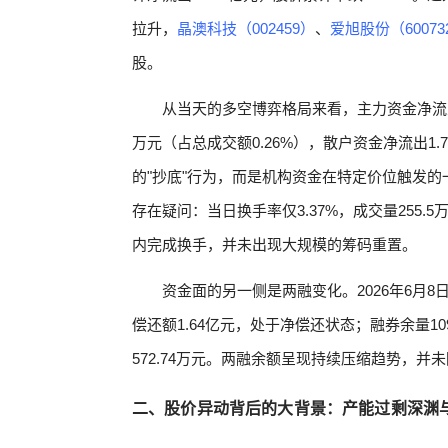
拉升，
晶澳科技（002459）
、
爱旭股份（60073
股。
从当天的多空博弈格局来看，主力资金净流入1.
万元（占总成交额0.26%），散户资金净流出1.
的"抄底"行为，而是机构资金在特定价位触发的
存在疑问：当日换手率仅3.37%，成交量255
内完成换手，并未出现大规模的筹码重置。
资金面的另一侧是两融变化。2026年6月8日
偿还额1.64亿元，处于净偿还状态；融券余量10
572.74万元。两融余额呈现持续压缩趋势，并
二、股价异动背后的大背景：产能过剩深渊