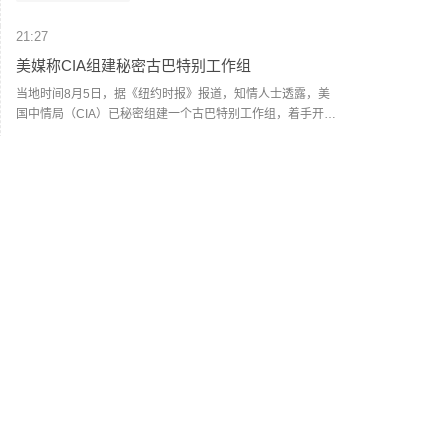
高端印制电路板智能制造项目（拟投入185,000.00万元）及
补充流动资金（15,000.00万元）。其中，九洲集团拟以现金
21:27
认购不低于5亿元且不高于10亿元，同时不超过实际募集资金
金额的50%，锁定期为36个月。本次发行尚需经上交所审核
美媒称CIA组建秘密古巴特别工作组
通过及中国证监会同意注册。
当地时间8月5日，据《纽约时报》报道，知情人士透露，美
国中情局（CIA）已秘密组建一个古巴特别工作组，着手开展
更协调一致的行动，向古巴政府施压，要求其落实美国总统
特朗普所期望的经济、政治及领导层变革。他们表示，该特
21:26
别工作组的成立将使中情局能够迅速向古巴调配更多的资
超威半导体美股盘前跌超2%
金、人力和技术资源。知情人士称，该工作组已开始增派各
类人员，包括负责招募和管理间谍的行动官员、情报分析
超威半导体美股盘前跌超2%，现报472.24美元。
师、负责网络行动的人员，以及擅长秘密施加影响力的行动
超威半导体
--
专家。据悉，中情局曾在1960年组建过一个古巴特别工作
组，该工作组的成员负责策划并指挥了次年由中情局支持、
21:26
但最终以失败告终的入侵古巴行动。（CCTV国际时讯）
五粮液渠道价一箱上涨近百元
8月6日，多地五粮液经销商宣布第八代五粮液价格上涨。记
者注意到，6日上午有西部某省经销商在朋友圈发布海报，称
第八代五粮液价格已经上调，“以当天报价为准”。郑州百荣市
五粮液
--
场是白酒价格的风向标，6日第八代五粮液最新整箱报价上涨
90元——这是酒商之间的调货价，是业内判断白酒产品价格
21:17