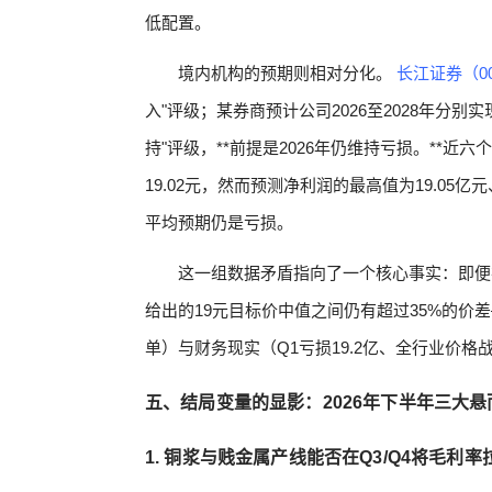
低配置。
境内机构的预期则相对分化。
长江证券（00
入"评级；某券商预计公司2026至2028年分别实现归
持"评级，**前提是2026年仍维持亏损。**近
19.02元，然而预测净利润的最高值为19.05亿元、
平均预期仍是亏损。
这一组数据矛盾指向了一个核心事实：即便在6
给出的19元目标价中值之间仍有超过35%的价
单）与财务现实（Q1亏损19.2亿、全行业价
五、结局变量的显影：2026年下半年三大
1. 铜浆与贱金属产线能否在Q3/Q4将毛利