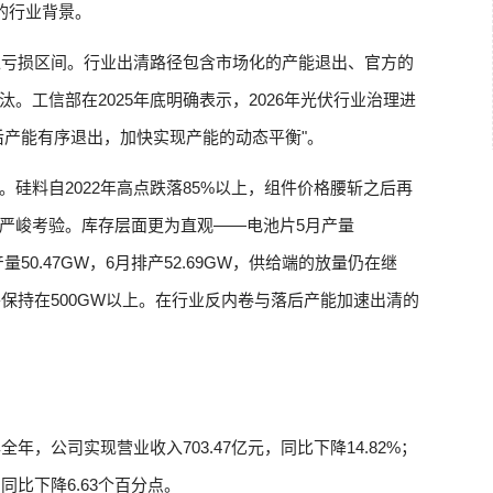
的行业背景。
进入亏损区间。行业出清路径包含市场化的产能退出、官方的
。工信部在2025年底明确表示，2026年光伏行业治理进
后产能有序退出，加快实现产能的动态平衡"。
硅料自2022年高点跌落85%以上，组件价格腰斩之后再
严峻考验。库存层面更为直观——电池片5月产量
产量50.47GW，6月排产52.69GW，供给端的放量仍在继
将保持在500GW以上。在行业反内卷与落后产能加速出清的
年，公司实现营业收入703.47亿元，同比下降14.82%；
，同比下降6.63个百分点。