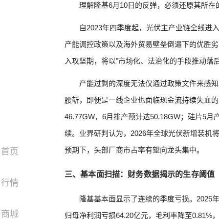
理解隆基6月10日的反弹，必须还原其所在
自2023年四季度起，光伏主产业链全线
产能调控政策以及海外贸易壁垒倒逼下的优胜劣汰
入攻坚期，将以"市场化、法治化的手段推动落
产能过剩的深度无法仅通过政策文件来感知。
腰斩，即便是一线企业也面临现金流持续失血的
46.77GW，6月排产预计达50.18GW；硅片5月
续。业界研判认为，2026年全球光伏新增装机
预期下，头部厂商市占率有望向龙头集中。
首页
三、基本面扫描：财务数据揭示的生存阈值
行情
隆基基本面显示了连续的季度亏损。2025年全
商城
归母净利润亏损64.20亿元，毛利率降至0.81%