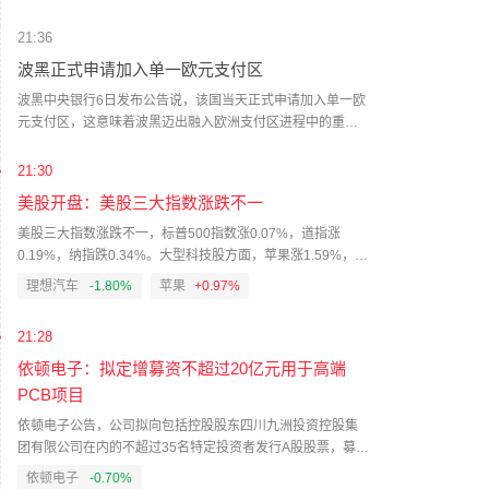
长期主义。据多家媒体7月报道，地方监管部门近期要求部分
机构。“依托北京数据跨境服务中心商务中心区服务站的专属
信托公司自查利率债偏离交易情况。此前有信托公司收到通
服务机制，服务站主动下沉对接企业需求，前置梳理企业数
21:36
知，内容包含要求自查在与理财公司开展的债券投资合作
据出境业务场景，精准破解数据出境合规堵点难点。”北京市
波黑正式申请加入单一欧元支付区
中，是否存在估值管理不够严格、相关操作未完全遵循现行
网信办相关负责人说，“我们围绕负面清单适用性研判、出境
规范，可能掩盖资产真实收益与风险水平等问题。此外，监
风险分级管控等关键环节提供一体化专业支撑，全流程跟进
波黑中央银行6日发布公告说，该国当天正式申请加入单一欧
管部门近期还提及，面向非机构投资者发行的理财产品，不
企业申报落地各项工作。”（新华社）
元支付区，这意味着波黑迈出融入欧洲支付区进程中的重要
得直接或间接投资不良资产、不良资产支持证券，并提示部
一步。单一欧元支付区目前包括欧盟全部27个成员国以及其
分理财公司风险。（21财经）
他14个欧洲国家，一些巴尔干地区国家如塞尔维亚、北马其
21:30
顿和黑山也在其中。波黑央行的公告说，波黑加入单一欧元
美股开盘：美股三大指数涨跌不一
支付区将为公民、经济和金融业带来诸多切实益处，其中最
显著优势在于欧元跨境支付将更加快捷、安全且费用大幅降
美股三大指数涨跌不一，标普500指数涨0.07%，道指涨
低。据世界银行估计，波黑每年在国际支付手续费方面可能
0.19%，纳指跌0.34%。大型科技股方面，苹果涨1.59%，英
节省1亿欧元。（新华社）
伟达涨1.07%，超威半导体跌1.07%，特斯拉跌1.66%，
理想汽车
-1.80%
苹果
+0.97%
SpaceX跌2.33%。中概股方面，拼多多跌1.11%，阿里巴巴
跌1.49%，小鹏集团跌1.57%，理想汽车跌1.80%。
21:28
依顿电子：拟定增募资不超过20亿元用于高端
PCB项目
依顿电子公告，公司拟向包括控股股东四川九洲投资控股集
团有限公司在内的不超过35名特定投资者发行A股股票，募集
资金总额不超过20亿元（含本数），扣除发行费用后拟用于
依顿电子
-0.70%