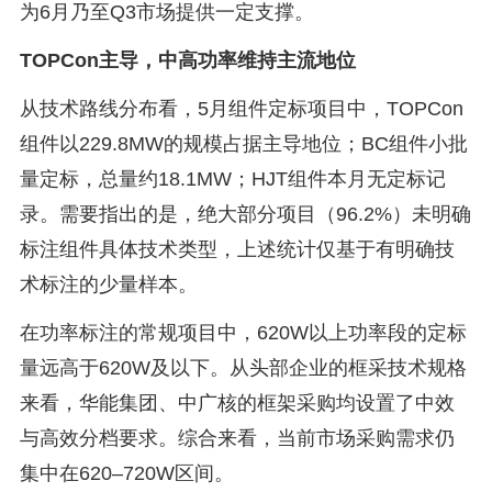
为6月乃至Q3市场提供一定支撑。
TOPCon主导，中高功率维持主流地位
从技术路线分布看，5月组件定标项目中，TOPCon
组件以229.8MW的规模占据主导地位；BC组件小批
量定标，总量约18.1MW；HJT组件本月无定标记
录。需要指出的是，绝大部分项目（96.2%）未明确
标注组件具体技术类型，上述统计仅基于有明确技
术标注的少量样本。
在功率标注的常规项目中，620W以上功率段的定标
量远高于620W及以下。从头部企业的框采技术规格
来看，华能集团、中广核的框架采购均设置了中效
与高效分档要求。综合来看，当前市场采购需求仍
集中在620–720W区间。