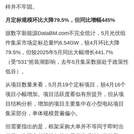
样并不牢固。
月定标规模环比大降79.5%，但同比增幅445%
据数字新能源DataBM.com不完全统计，5月光伏组
件集采市场定标总量约6.54GW，较4月环比大降
79.5%，但较2025年5月同比大幅增长441.7%
（受“531”抢装潮影响，去年5月集采数据处于政策性
低谷）。
从项目数量来看，5月共19个定标项目，较4月16个
项目小幅增加。项目活跃度看似有所提升，但从项
目结构分析，增加的项目主要集中在小型电站项目
集采部分，单体规模普遍偏小。
但需要指出的是，框架采购大单并不等同于即时出