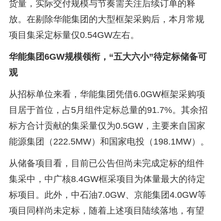
货量，实际交付规模与节奏需关注后续订单的释
放。在剔除华能集团的大型框架采购后，本月常规
项目集采定标量仅0.54GW左右。
华能集团6GW规模领衔，“五大六小”待定标储备可
观
从招标单位来看，华能集团凭借6.0GW框架采购项
目居于首位，占5月组件定标总量的91.7%。其余招
标方合计贡献的集采量仅为0.5GW，主要来自国家
能源集团（222.5MW）和国家电投（198.1MW）。
从储备项目看，目前已公告但尚未完成定标的组件
集采中，中广核8.4GW框采项目为体量最大的待定
标项目。此外，中石油7.0GW、京能集团4.0GW等
项目同样尚未定标，随着上述项目陆续落地，有望