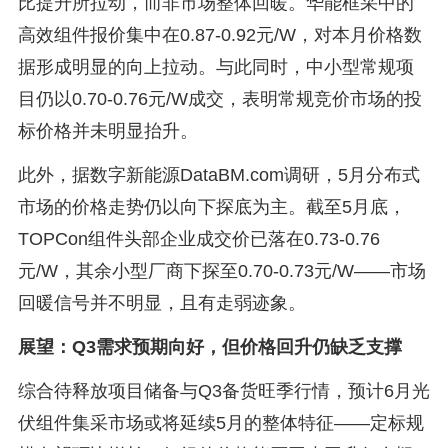
比提升所拉动，而非市场整体回暖。华能框采中的
高效组件报价集中在0.87-0.92元/W，对本月价格数
据形成明显的向上拉动。与此同时，中小型常规项
目仍以0.70-0.76元/W成交，表明常规竞价市场的投
标价格并未明显抬升。
此外，据数字新能源DataBM.com调研，5月分布式
市场的价格走势仍以向下探底为主。截至5月底，
TOPCon组件头部企业成交价已落在0.73-0.76
元/W，其余小型厂商下探至0.70-0.73元/W——市场
回暖信号并不明显，且有走弱迹象。
展望：Q3需求预期向好，但价格回升仍缺乏支撑
综合待释放项目储备与Q3备货旺季行情，预计6月光
伏组件集采市场或将延续5月的整体特征——定标规