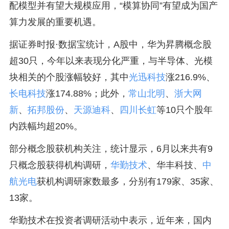
配模型并有望大规模应用，“模算协同”有望成为国产
算力发展的重要机遇。
据证券时报·数据宝统计，A股中，华为昇腾概念股
超30只，今年以来表现分化严重，与半导体、光模
块相关的个股涨幅较好，其中
光迅科技
涨216.9%、
长电科技
涨174.88%；此外，
常山北明
、
浙大网
新
、
拓邦股份
、
天源迪科
、
四川长虹
等10只个股年
内跌幅均超20%。
部分概念股获机构关注，统计显示，6月以来共有9
只概念股获得机构调研，
华勤技术
、华丰科技、
中
航光电
获机构调研家数最多，分别有179家、35家、
13家。
华勤技术在投资者调研活动中表示，近年来，国内