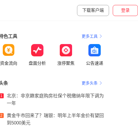
下载客户端
登录
特色工具
更多工具
资金流向
盘面分析
涨停聚焦
公告速递
头条
更多头条
北京：非京籍家庭购房社保个税缴纳年限下调为
1
一年
黄金牛市回来了？瑞银：明年上半年金价有望回
2
到5000美元