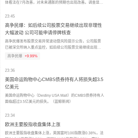
体看法在7月改善，对未来通胀的预期也出现改善。调查显
示，受访者认为，失业后找到新工作的可能性升至46.2%，创
今年以来最高水平。这一增幅在高中及以下学历人群以及家
23:45
庭年收入低于5万美元的人群中最为明显。消费者对未来一年
高争民爆：如后续公司股票交易继续出现非理性
通胀率的预期从3.7%小幅降至3.6%。对未来三年和五年通胀
大幅波动 公司可能申请停牌核查
率的预期分别维持在3.3%和3%。（财联社）
高争民爆发布股票交易异常波动暨风险提示公告，公司股票
已被深交所纳入重点监控，如后续公司股票交易继续出现非
理性大幅波动，公司可能申请停牌核查。截至目前公司主营
高争民爆
+9.99%
业务为民爆物品生产销售及爆破服务，公司尚未实际开展矿
山投资开发业务。截至目前，公司不存在涉及矿山资产注入
23:36
和重大资产重组的具体计划。（蓝鲸新闻）
美国命运购物中心CMBS债券持有人将损失超3.5
亿美元
美国命运购物中心（Destiny USA Mall）的CMBS债券持有人
面临超过3.5亿美元的损失。（蓝鲸新闻）
23:34
欧洲主要股指收盘集体上涨
欧洲主要股指收盘集体上涨，英国富时100指数涨0.38%，法