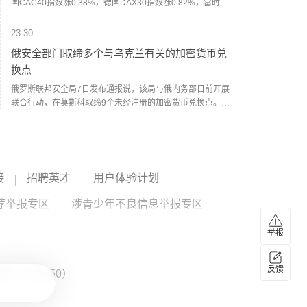
国CAC40指数涨0.38%，德国DAX30指数涨0.82%，富时意
大利MIB指数涨0.13%。
23:30
俄安全部门取缔多个与乌克兰有关的加密货币兑
换点
俄罗斯联邦安全局7日发布通报说，该局与俄内务部日前开展
联合行动，在莫斯科取缔9个未经注册的加密货币兑换点。乌
克兰呼叫中心利用这些兑换点，针对俄公民实施远程诈骗。
（新华社）
23:13
刚果（金）东南部中资企业钴产品铀含量超标？
大使馆及相关协会：报道不实
接
招聘英才
用户体验计划
刚果（金）中资矿业企业协会当地时间8月5日晚间发布澄清
荐举报专区
声明，明确指出近期网络及行业渠道出现关于刚果（金）东
涉青少年不良信息举报专区
南部中资企业矿山生产的钴产品铀含量超标的“不实报道”，相
贸易通
--
关言论误导市场认知、扰乱行业正常经营秩序，对在刚中资
举报
矿业企业声誉及钴产品国际贸易口碑造成不良影响。声明表
23:04
示，经协会全面核查，刚果（金）东南部区域所有正常生产
反馈
运营的中资矿业企业，其开采、加工、外销的全部钴产品，
：ZX0050）
美国7月纽约联储1年通胀预期为3.63%，预期
均不存在铀含量超标情况。各会员企业严格遵守刚果（金）
3.71%，前值3.67%
矿业监管法规及国际贸易通用检测规范。8月6日凌晨，中国