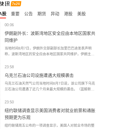
A股
重要
公告
期货
异动
港股
美股
00:06
伊朗副外长：波斯湾地区安全应由本地区国家共
同维护
当地时间8月7日，伊朗外交部副部长加里巴巴迪发表声明
称，波斯湾地区的安全应由本地区国家共同维护，伊朗主张
在没有外部势力干涉的情况下解决地区安全问题。加里巴巴
迪指出，伊朗已向联合国安理会提交并记录了部分来自他国
23:58
领土袭击伊朗的相关证据，其中包含少数直接袭击事件。他
乌克兰石油公司设施遭遇大规模袭击
同时表示，基于目前掌握的信息，地区国家已深刻意识到冲
突扩大和军事行动持续将严重威胁自身安全。目前，波斯湾
乌克兰石油天然气公司当地时间8月7日说，该公司旗下乌克
国家间重启安全对话的条件已经成熟。（央视新闻）
兰石油公司遭遇了近几个月来最大规模的袭击。（蓝鲸新
闻）
23:50
纽约联储调查显示美国消费者对就业前景和通胀
预期更为乐观
纽约联储周五公布的一项调查显示，美国人对就业市场的整