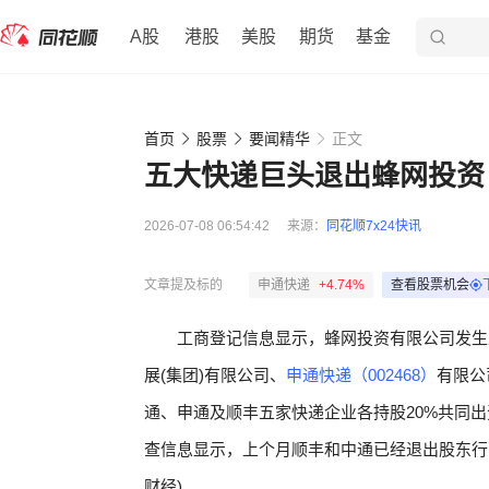
A股
港股
美股
期货
基金
首页
股票
要闻精华
正文
五大快递巨头退出蜂网投资
2026-07-08 06:54:42
来源：
同花顺7x24快讯
文章提及标的
申通快递
+4.74%
查看股票机会
工商登记信息显示，蜂网投资有限公司发生
展(集团)有限公司、
申通快递（002468）
有限公
通、申通及顺丰五家快递企业各持股20%共同
查信息显示，上个月顺丰和中通已经退出股东行
财经)