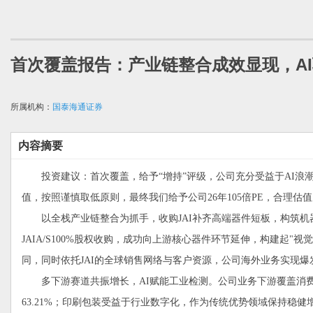
首次覆盖报告：产业链整合成效显现，A
所属机构：
国泰海通证券
内容摘要
投资建议：首次覆盖，给予“增持”评级，公司充分受益于AI浪潮，主要业务高速
值，按照谨慎取低原则，最终我们给予公司26年105倍PE，合理估值为3
以全栈产业链整合为抓手，收购JAI补齐高端器件短板，构筑机器视
JAIA/S100%股权收购，成功向上游核心器件环节延伸，构建起
同，同时依托JAI的全球销售网络与客户资源，公司海外业务实现爆发式
多下游赛道共振增长，AI赋能工业检测。公司业务下游覆盖消费电
63.21%；印刷包装受益于行业数字化，作为传统优势领域保持稳健增长，