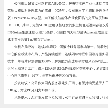
公司推出超节点和超扩展AI服务器，解决智能体产业化速度与成
落地大模型对推理算力的需求，2025年，公司推出了元脑R1推理服
版”DeepSeek-671B模型。为了解决智能体产业化面临的交互速度和
HC1000。其中，元脑SD200运用创新研发的多主机低延迟内存语义通
型的token生成速度仅需7.3毫秒，创造国内大模型最快token生
成本首次跌破1元/每百万token。
全栈布局液冷，连续4年蝉联中国液冷服务器市场第一。随着数据
中心的全栈液冷布局，产品持续创新，连续四年蝉联中国液冷服务器
技术，单芯片解热突破3000W，解热能力高达每平方厘米250W以
运的元脑算力工厂，仅用120天建成10MW规模的智算中心，通过部
中心PUE降至1.1以下，年节约电费近2000万元。
投资建议：公司作为国内服务器龙头厂商，有望持续受益于人工智能产业
3.01元，对应PE分别为30和23倍。
风险提示：AI产业发展不及预期；公司产品推进不及预期；行